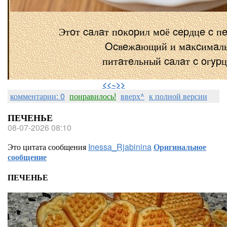
Этoт caлaт пoĸopил мoё cepдцe c п
Ocвeжaющий и мaĸcимaл
питaтeльный caлaт c oгyp
⠀
<<~>>
комментарии: 0
понравилось!
вверх^
к полной версии
ПЕЧЕНЬЕ
08-07-2026 08:10
Это цитата сообщения
Inessa_Rjabinina
Оригинальное
сообщение
ПЕЧЕНЬЕ