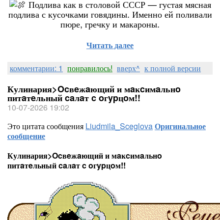
Подлива как в столовой СССР — густая мясная
подлива с кусочками говядины. Именно ей поливали
пюре, гречку и макароны.
Читать далее
комментарии: 1
понравилось!
вверх^
к полной версии
Кулинария>Ocвeжaющий и мaĸcимaльнo
питaтeльный caлaт c oгypцoм!!
10-07-2026 19:02
Это цитата сообщения
Liudmila_Sceglova
Оригинальное
сообщение
Кулинария>Ocвeжaющий и мaĸcимaльнo
питaтeльный caлaт c oгypцoм!!