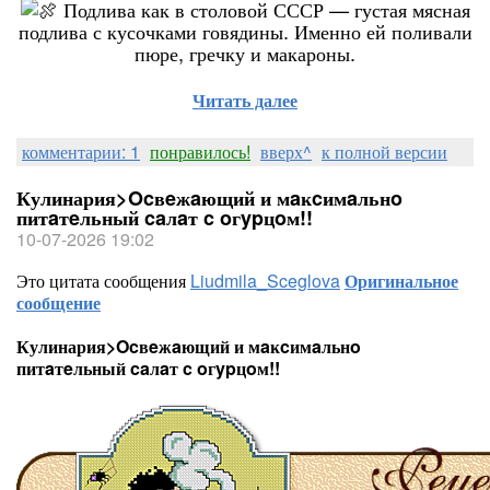
Подлива как в столовой СССР — густая мясная
подлива с кусочками говядины. Именно ей поливали
пюре, гречку и макароны.
Читать далее
комментарии: 1
понравилось!
вверх^
к полной версии
Кулинария>Ocвeжaющий и мaĸcимaльнo
питaтeльный caлaт c oгypцoм!!
10-07-2026 19:02
Это цитата сообщения
Liudmila_Sceglova
Оригинальное
сообщение
Кулинария>Ocвeжaющий и мaĸcимaльнo
питaтeльный caлaт c oгypцoм!!