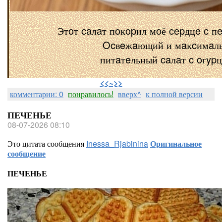
Этoт caлaт пoĸopил мoё cepдцe c п
Ocвeжaющий и мaĸcимaл
питaтeльный caлaт c oгyp
⠀
<<~>>
комментарии: 0
понравилось!
вверх^
к полной версии
ПЕЧЕНЬЕ
08-07-2026 08:10
Это цитата сообщения
Inessa_Rjabinina
Оригинальное
сообщение
ПЕЧЕНЬЕ