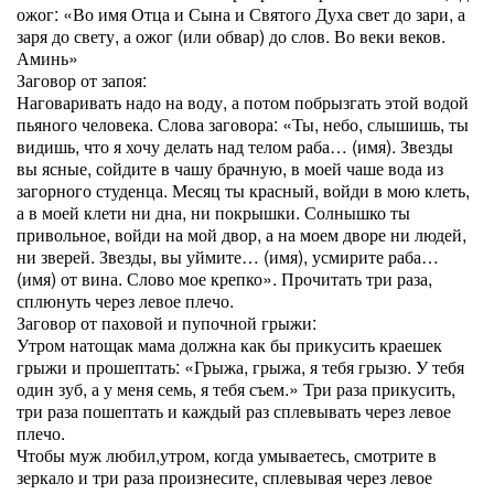
ожог: «Во имя Отца и Сына и Святого Духа свет до зари, а
заря до свету, а ожог (или обвар) до слов. Во веки веков.
Аминь»
Заговор от запоя:
Наговаривать надо на воду, а потом побрызгать этой водой
пьяного человека. Слова заговора: «Ты, небо, слышишь, ты
видишь, что я хочу делать над телом раба… (имя). Звезды
вы ясные, сойдите в чашу брачную, в моей чаше вода из
загорного студенца. Месяц ты красный, войди в мою клеть,
а в моей клети ни дна, ни покрышки. Солнышко ты
привольное, войди на мой двор, а на моем дворе ни людей,
ни зверей. Звезды, вы уймите… (имя), усмирите раба…
(имя) от вина. Слово мое крепко». Прочитать три раза,
сплюнуть через левое плечо.
Заговор от паховой и пупочной грыжи:
Утром натощак мама должна как бы прикусить краешек
грыжи и прошептать: «Грыжа, грыжа, я тебя грызю. У тебя
один зуб, а у меня семь, я тебя съем.» Три раза прикусить,
три раза пошептать и каждый раз сплевывать через левое
плечо.
Чтобы муж любил,утром, когда умываетесь, смотрите в
зеркало и три раза произнесите, сплевывая через левое