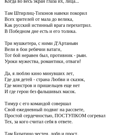
Когда во весь экран глаза их, лица...
Там Штирлиц-Тихонов навеки покорил
Всех зрителей от мала до велика,
Как русский истинный врага перехитрил.
В Победном дне есть и его толика.
Три мушкетера, с ними Д'Артаньян
Вели в бои ребячии ватаги,
Тот бой неравен был, противник - рьян.
Уроки мужества, романтики, отваги!
Да, я люблю кино минувших лет,
Где для детей - страна Любви и сказок,
Где монстров и пришельцев еще нет
И где герои без фальшивых масок.
Тимур с его командой совершал
Свой ежедневный подвиг на рассвете,
Простой сердечностью, ПОСТУПКОМ согревал
Тех, за кого считал себя в ответе.
Там Буратино честен, добр и прост,