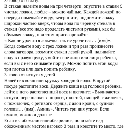
Заговор от сглазу:
В стакан налейте воды на три четверти, опустите в стакан 3
чистые ложки, любые – можно чайные. Каждой ложкой по
очереди помешайте воду, зачерпните, поднимите ложку
широкой частью вверх, чтобы вода по черенку стекала в
стакан (все это надо проделать чистыми руками), как бы
обмывая ложку, при этом приговаривайте:
« Как не урочится ложечка, так не урочится … (имя)».
Когда сольете воду с трех ложек и три раза произнесете
слова заговора, возьмите стакан левой рукой, наливайте
воду в правую руку, умойте свое лицо или лицо ребенка,
если вы с него снимаете порчу. Можно попить этой воды
три глотка или дать попить ребенку.
Заговор от испуга у детей:
Налейте в ковш или кружку холодной воды. В другой
посуде растопите воск. Держите ковш над головой ребенка,
лейте в него растопленный воск и шепчите: «Выливаются
испуги, переполохи за пороги, с костей, смощей, с жилочек,
с пожилочек, с ретивого сердца, с алой крови, с буйной
головы… (имя). Аминь». Читать три дня утром. Если
нужно, можно и дольше.
Если вы обожглисьилиобварились, почитайте над
обожженным местом наговор 3 раза и крестите то место, где