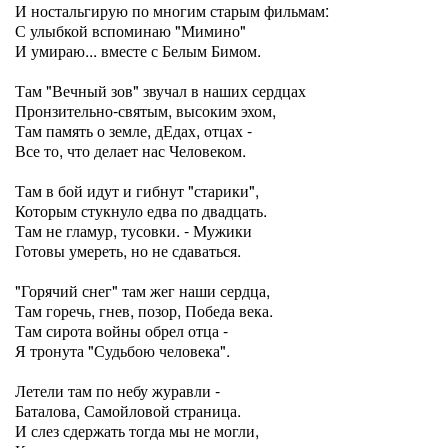
И ностальгирую по многим старым фильмам:
С улыбкой вспоминаю "Мимино"
И умираю... вместе с Белым Бимом.
Там "Вечный зов" звучал в наших сердцах
Пронзительно-святым, высоким эхом,
Там память о земле, дЕдах, отцах -
Все то, что делает нас Человеком.
Там в бой идут и гибнут "старики",
Которым стукнуло едва по двадцать.
Там не гламур, тусовки. - Мужики
Готовы умереть, но не сдаваться.
"Горячий снег" там жег наши сердца,
Там горечь, гнев, позор, Победа века.
Там сирота войны обрел отца -
Я тронута "Судьбою человека".
Летели там по небу журавли -
Баталова, Самойловой страница.
И слез сдержать тогда мы не могли,