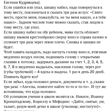
Евгения Кудрявцева).
Если ушибся или упал, шишку набил, надо повернуться к
тому месту, поклониться и сказать три раза вслух: «Свято
место, прости меня, пожалуйста, не ты меня нашло, а я тебя
нашел». Задним числом тоже можно сказать, став лицом к
тому месту, где упал.
Если шишку набил на лбу ребенок, мама пусть оближет
шишку языком крестообразно сверху вниз и справа налево и
сплюнет три раза через левое плечо. Синяка и шишки не
будет.
Чтоб память наладить, надо нагнуть голову вниз и, втягивая
медленно воздух носом, поднимать голову с открытыми
глазами к потолку, задержать дыхание на счет 1, 2, 3, 4, 5,
6, 7, 8 и медленно выдыхать, наклонив голову, через рот
(губы трубочкой) – 4 вдоха и выдоха. 1 раз в день 20 дней.
Помнить будете все!
Если забыл, куда положил деньги, документы и т. д.,скажи
три раза: «Ангелы, помогите найти то-то и то-то». И тут же
вспомнишь, что куда положил.
Об успешном учении в школе молятся св. Никите, Иоанну
Кронштадскому, Кириллу и Мефодию: «Дайте, святые, ум,
талант, разум моей детке в школе (училище, институте)».