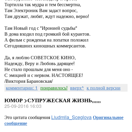
Тортилла так мудра и тем бессмертна,
Там Электроник Вам задаст вопрос,
Там дружат, любят, ждут надежно, верно!
Там Новый год с "Иронией судьбы"
В дома входил под громкий бой курантов.
А фильм с рожденья на лопатки положил
Сегодняшних киношных коммерсантов.
Да, я люблю СОВЕТСКОЕ КИНО,
Надежду, Веру и Любовь дарящее!
Не стало прошлым для меня оно -
С эмоцией и с нервом. НАСТОЯЩЕЕ!
/Виктория Барановская/
комментарии: 1
понравилось!
вверх^
к полной версии
ЮМОР >СУПРУЖЕСКАЯ ЖИЗНЬ,,,,,,
25-09-2016 16:03
Это цитата сообщения
Liudmila_Sceglova
Оригинальное
сообщение