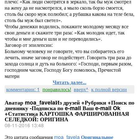
плечо: «Как люди смотрятся в зеркало, так бы муж смотрел
на жену да не насмотрелся, а мыло сколь борзо смоется,
столь бы скоро муж полюбил; а рубашка какова на теле бела,
столь бы муж был светел».
Чтобы денежки водились, покажите молодому месяцу все
свои деньги и скажите три раза: «Как молодик идет, так
чтобы и мне деньги шли и не переводились».
Заговор от эпилепсии:
Больному человеку не говорите, что вы собираетесь его
лечить, иначе заговор не подействует. Говорить три раза до
захода солнца и дуть на больного: «Господи, первым разом,
господним часом, Господу Богу помолюсь, Пречистой
матери
Читать далее...
комментарии: 1
понравилось!
вверх^
к полной версии
Аватар moa_favelaИз друзей +Рубрики +Поиск по
дневнику -Подписка по e-mail Ваш e-mail Ok
+Статистика КАРТОШКА ФАРШИРОВАННАЯ
СЕЛЕДКОЙ: ОРИГИНА
08-11-2016 13:48
Это цитата сообщения
moa_favela
Оригинальное