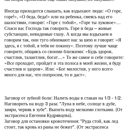
Иногда приходится слышать, как вздыхают люди: «О горе,
горе!», «О беда, беда!» или на ребенка, смеясь над его
шалостями, говорят: «Горе с тобой», «Горе ты луковое»…
Спаси вас Господь так говорить. Горе и беда – живые
субстанции, невидимые глазу. А когда мы вздыхаем и
говорим так, они туго обнимают нас за шею и говорят: «Я
здесь, я с тобой, я тебя не покину». Поэтому лучше чаще
говорите, общаясь со своими близкими: «Будь здоров,
счастлив, талантлив, богат…» То же самое и себе говорите:
«Все проходит, пройдет и эта полоса в моей жизни, я буду
счастлив и здоров». Или: «Бог милостив, у него всего
много для нас, что попросим, то и даст».
Заговор от зубной боли: Налить воды в стакан на 1/3 - 1/2.
Наговорить на воду 3 раза: "Луна в небе, солнце в дубе,
замри, червяк в зубе". Выпить воду мелкими глотками. (От
экстрасенса Евгения Кудрявцева).
Заговор для остановки кровотечения: "Руда стой, как лед
стоит, так кровь из раны не бежит". (От экстрасенса