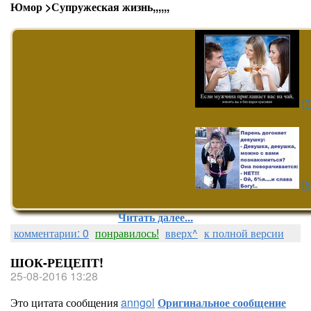
Юмор >Супружеская жизнь,,,,,,
[
[
Читать далее...
комментарии: 0
понравилось!
вверх^
к полной версии
ШОК-РЕЦЕПТ!
25-08-2016 13:28
Это цитата сообщения
anngol
Оригинальное сообщение