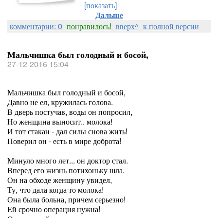
[показать]
Дальше
комментарии: 0
понравилось!
вверх^
к полной версии
Мальчишка был голодный и босой,
27-12-2016 15:04
Мальчишка был голодный и босой,
Давно не ел, кружилась голова.
В дверь постучав, воды он попросил,
Но женщина выносит.. молока!
И тот стакан - дал силы снова жить!
Поверил он - есть в мире доброта!
Минуло много лет... он доктор стал.
Вперед его жизнь потихоньку шла.
Он на обходе женщину увидел,
Ту, что дала когда то молока!
Она была больна, причем серьезно!
Ей срочно операция нужна!