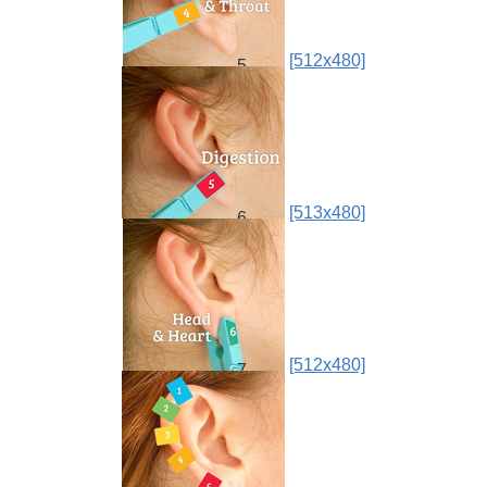
[512x480]
5.
[513x480]
6.
[512x480]
7.