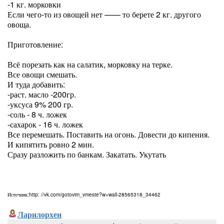
-1 кг. морковки
Если чего-то из овощей нет —— то берете 2 кг. другого
овоща.
Приготовление:
Всё порезать как на салатик, морковку на терке.
Все овощи смешать.
И туда добавить:
-раст. масло -200гр.
-уксуса 9% 200 гр.
-соль - 8 ч. ложек
-сахарок - 16 ч. ложек
Все перемешать. Поставить на огонь. Довести до кипения.
И кипятить ровно 2 мин.
Сразу разложить по банкам. Закатать. Укутать
Источник:http: //vk.com/gotovim_vmeste?w=wall-28565318_34462
Ларилорхен