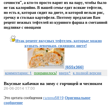
сочности", а кто-то просто варит их на пару, чтобы было
не так калорийно. В нашей семье едят всякие тефтели,
но есть я, которая сидит на диете, и которой нельзя рис,
гречку и столько картофеля. Поэтому предлагаю Вам
рецепт нежных тефтелей из куриного фарша в сметанной
подливке с овощами
Итак рецепт вкусных тефтелек, которые можно
кушать девочкам, сидящим диете!
[655x366]
комментарии: 1
понравилось!
вверх^
к полной версии
Вкусные кабачки на зиму с горчицей и чесноком
26-06-2014 17:00
Это цитата сообщения
галина5819
Оригинальное
сообщение