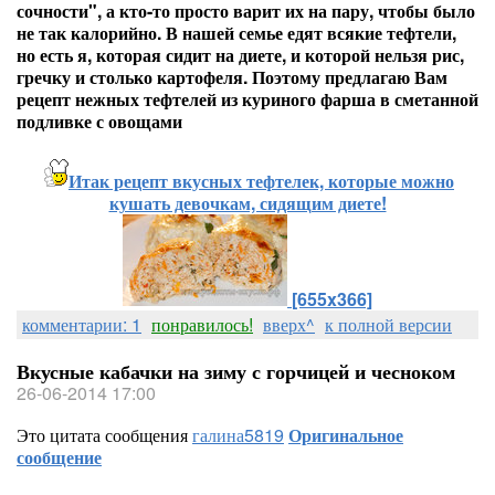
сочности", а кто-то просто варит их на пару, чтобы было
не так калорийно. В нашей семье едят всякие тефтели,
но есть я, которая сидит на диете, и которой нельзя рис,
гречку и столько картофеля. Поэтому предлагаю Вам
рецепт нежных тефтелей из куриного фарша в сметанной
подливке с овощами
Итак рецепт вкусных тефтелек, которые можно
кушать девочкам, сидящим диете!
[655x366]
комментарии: 1
понравилось!
вверх^
к полной версии
Вкусные кабачки на зиму с горчицей и чесноком
26-06-2014 17:00
Это цитата сообщения
галина5819
Оригинальное
сообщение