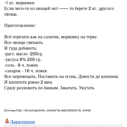
-1 кг. морковки
Если чего-то из овощей нет —— то берете 2 кг. другого
овоща.
Приготовление:
Всё порезать как на салатик, морковку на терке.
Все овощи смешать.
И туда добавить:
-раст. масло -200гр.
-уксуса 9% 200 гр.
-соль - 8 ч. ложек
-сахарок - 16 ч. ложек
Все перемешать. Поставить на огонь. Довести до кипения.
И кипятить ровно 2 мин.
Сразу разложить по банкам. Закатать. Укутать
Источник:http: //vk.com/gotovim_vmeste?w=wall-28565318_34462
Ларилорхен