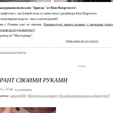
 ажурными полосами "Aриэль" от Kim Hargreaves!
кофточка с застежкой поло от известного дизайнера Kim Hegreaves.
популярная модель - масса воплощений!
и с Осинки уже ее связали...
Рекомендуют вязать резинку с меньшим повтор
елали на груди выточку!
ревод из "Мастерицы".
Описание на русском!
для женщин/пуловеры
РАНТ СВОИМИ РУКАМИ
11 г. 17:44
+ в цитатник
бщения
sakura1608
[
Прочитать целиком
+
В свой цитатник или сообщество!
]