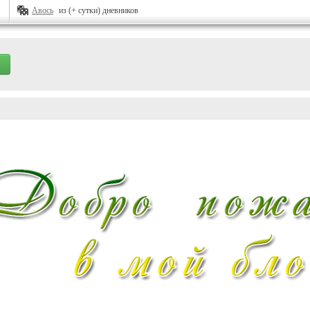
Авось
из (+ сутки) дневников