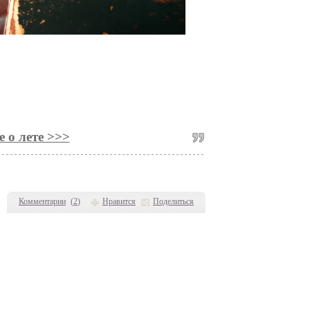
 о лете >>>
Комментарии
(
2
)
Нравится
Поделиться