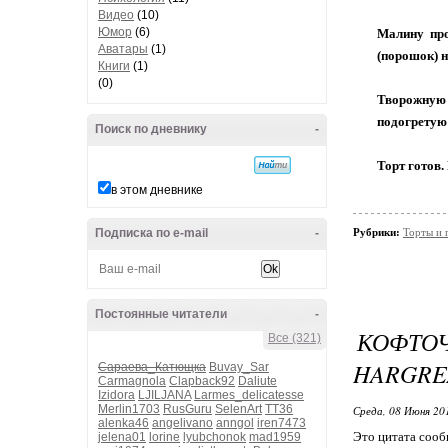
Видео
(10)
Юмор
(6)
Малину про
Аватары
(1)
(порошок) 
Книги
(1)
(0)
Творожную 
подогретую 
Поиск по дневнику
-
Торт готов.
в этом дневнике
Подписка по e-mail
-
Рубрики:
Торты и 
Постоянные читатели
-
КОФТО
Все (321)
HARGRE
Сараева_Катющка
Buvay_Sar
Carmagnola
Clapback92
Daliute
Izidora
LJILJANA
Larmes_delicatesse
Merlin1703
RusGuru
SelenArt
TT36
Среда, 08 Июня 20
alenka46
angelivano
anngol
iren7473
Это цитата соо
jelena01
lorine
lyubchonok
mad1959