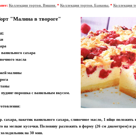
анее:
Коллекция тортов. Вишня.
*
Коллекция тортов. Бананы.
*
Коллекция т
орт "Малина в твороге"
ы:
ки
хара
а ванильного сахара
ливочного масла
вежей малины
орога
метаны
а пудинг-порошка с ванильным вкусом.
готовления:
р. сахара, пакетик ванильного сахара, сливочное масло, 1 яйцо положить
то на мелкие кусочки. Половину разложить в форму (26 см диаметром) и р
 холодильник на 30 мин.