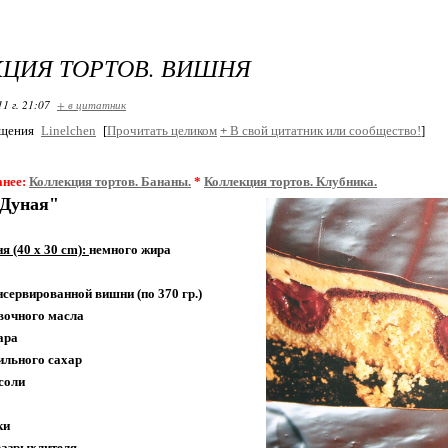
ЦИЯ ТОРТОВ. ВИШНЯ
11 г. 21:07
+ в цитатник
бщения
Linelchen
[
Прочитать целиком
+
В свой цитатник или сообщество!
]
анее:
Коллекция тортов. Бананы.
*
Коллекция тортов. Клубника.
Дуная"
я (40 x 30 cm):
немного жира
нсервированной вишни (по 370 гр.)
ивочного масла
хара
ильного сахар
соли
ки
разрыхлителя