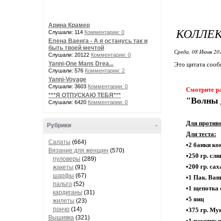
Арина Крамер
КОЛЛЕК
Слушали: 114
Комментарии: 0
Елена Ваенга - А я останусь так и
быть твоей мечтой
Среда, 08 Июня 20
Слушали: 20122
Комментарии: 0
Yanni-One Mans Drea...
Это цитата соо
Слушали: 576
Комментарии: 2
Yanni-Voyage
Слушали: 3603
Комментарии: 0
Смотрите р
***Я ОТПУСКАЮ ТЕБЯ***
"Волны 
Слушали: 6420
Комментарии: 0
Для противн
Рубрики
-
Для теста:
Салаты
(664)
•2 банки ко
Вязание для женщин
(570)
•250 гр. сл
пуловеры
(289)
•200 гр. са
жакеты
(91)
шарфы
(67)
•1 Пак. Ван
пальто
(52)
•1 щепотка 
кардиганы
(31)
•5 яиц
жилеты
(23)
пончо
(14)
•375 гр. Му
Вышивка
(321)
•1 пакетик 