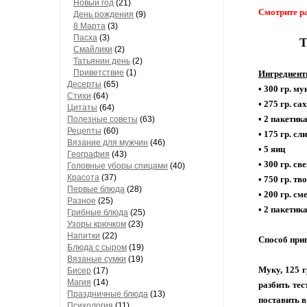
Новый год
(21)
Смотрите р
День рождения
(9)
8 Марта
(3)
Пасха
(3)
Т
Смайлики
(2)
Татьянин день
(2)
Приветствие
(1)
Ингредиент
Десерты
(65)
• 300 гр. му
Стихи
(64)
• 275 гр. са
Цитаты
(64)
• 2 пакетик
Полезные советы
(63)
Рецепты
(60)
• 175 гр. с
Вязание для мужчин
(46)
• 5 яиц
География
(43)
• 300 гр. с
Головные уборы спицами
(40)
Красота
(37)
• 750 гр. тв
Первые блюда
(28)
• 200 гр. с
Разное
(25)
• 2 пакетик
Грибные блюда
(25)
Узоры крючком
(23)
Напитки
(22)
Способ при
Блюда с сыром
(19)
Вязаные сумки
(19)
Муку, 125 г
Бисер
(17)
Магия
(14)
разбить тес
Праздничные блюда
(13)
поставить в
Психология
(11)