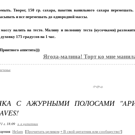
мыть. Творог, 150 гр. сахара, пакетик ванильного сахара перемешать.
насыпать и все перемешать до однородной массы.
массу налить на тесто. Малину и половину теста (кусочками) разложит
духовку 175 градусов на 1 час.
 Приятного аппетита)))
Ягода-малина! Торт ко мне манила
печенье
ЧКА С АЖУРНЫМИ ПОЛОСАМИ "AРИ
AVES!
11 г. 18:09
+ в цитатник
бщения
Helam
[
Прочитать целиком
+
В свой цитатник или сообщество!
]