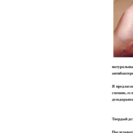
натуральн
антибактер
Я предлага
смешно, есл
дезодорант
Твердый де
Последоват