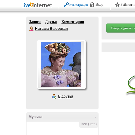
Регистрация
Вход
Рейтинги
Записи
Друзья
Комментарии
Создать дневник
Наташа Высоцкая
В друзья
Музыка
-
Все (155)