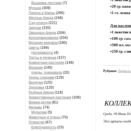
Вышивка лентами
(7)
•20 гр. кака
Музыка
(309)
•1 ст. ложк
Пироги и блины
(266)
Мясные блюда
(248)
Сад,огород
(221)
Для маслен
Закуски
(220)
•1 пакетик 
Овощные блюда
(206)
Консервирование
(204)
•100 гр. са
Вязание крючком
(180)
•500 мл. мо
Цветы
(169)
•250 гр. сл
Натюрморты
(4)
Торты и печенье
(157)
Комнатные растения
(148)
Вязание
(145)
Рубрики:
Торты и 
пледы, покрывала
(20)
Узоры спицами
(129)
Выпечка
(125)
Здоровье
(120)
Рыбные блюда
(118)
Лекарственные растения
(106)
КОЛЛЕК
Вяжем детям
(81)
Фильмы
(74)
Мультики
(5)
Среда, 08 Июня 20
Животные и птицы
(70)
Это цитата соо
Открытки
(67)
Благодарность
(23)