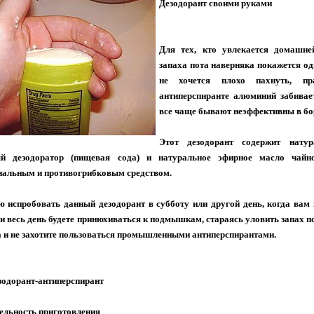
Дезодорант своими руками
Для тех, кто увлекается домашней
запаха пота наверняка покажется од
не хочется плохо пахнуть, п
антиперспиранте алюминий забива
все чаще бывают неэффективны в бор
Этот дезодорант содержит натур
ый дезодоратор (пищевая сода) и натуральное эфирное масло чайно
иальным и противогрибковым средством.
ю испробовать данный дезодорант в субботу или другой день, когда вам 
и весь день будете принюхиваться к подмышкам, стараясь уловить запах п
а и не захотите пользоваться промышленными антиперспирантами.
зодорант-антиперспирант
ельность приготовления