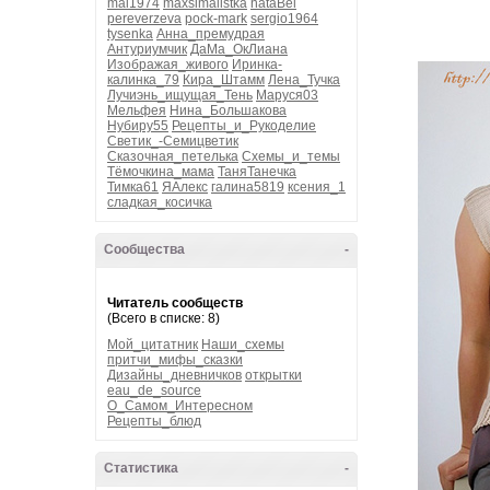
mai1974
maxsimalistka
nataBel
pereverzeva
pock-mark
sergio1964
tysenka
Анна_премудрая
Антуриумчик
ДаМа_ОкЛиана
Изображая_живого
Иринка-
калинка_79
Кира_Штамм
Лена_Тучка
Лучиэнь_ищущая_Тень
Маруся03
Мельфея
Нина_Большакова
Нубиру55
Рецепты_и_Рукоделие
Светик_-Семицветик
Сказочная_петелька
Схемы_и_темы
Тёмочкина_мама
ТаняТанечка
Тимка61
ЯАлекс
галина5819
ксения_1
сладкая_косичка
Сообщества
-
Читатель сообществ
(Всего в списке: 8)
Мой_цитатник
Наши_схемы
притчи_мифы_сказки
Дизайны_дневничков
открытки
eau_de_source
О_Самом_Интересном
Рецепты_блюд
Статистика
-