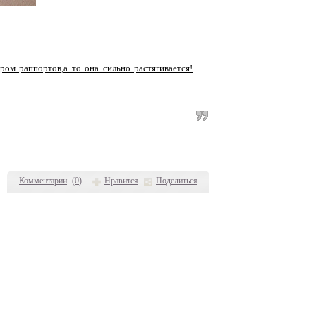
ом раппортов,а то она сильно растягивается!
Комментарии
(
0
)
Нравится
Поделиться