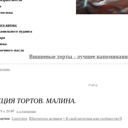
о
а молока
ого крема:
ванильного пудинга
хара
лока
ивочного масла
Вишневые торты - лучшее напоминание
печенье
ЦИЯ ТОРТОВ. МАЛИНА.
11 г. 21:07
+ в цитатник
бщения
Linelchen
[
Прочитать целиком
+
В свой цитатник или сообщество!
]