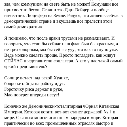
зла, чем коммунизм на свете быть не может! Комуняки все
прихвостни бесов, Сталин это Дарт Вейдер и вообще
наместник Люцифера на Земле. Радуся, что живешь сейчас в
демократической стране и вкушаешь все прелести этой
самой демократии».
Я понимаю, что после драки трусами не размахивают. И
говорить, что если бы сейчас наш флаг был бы красным, а
не трехколорным, мы бы сейчас ууу, это как то глупо уже.
Ведь можно сделать проще. Просто поглядеть, как живут
СЕЙЧАС представители соцлагеря. А кто у нас такой самый
яркий представитель?
Солнце встает над рекой Хуанхе,
бодро китайцы на работу идут.
Горсточку риса держат в руке,
Мао портрет впереди несут!
Конечно же Демонически-тоталитарная чОрная Китайская
Империя. Которая кстати вот-вот станет державой № 1 в
мире. С самым многочисленным народом в мире. Которая
практически во всех промышленных отраслях быстро и