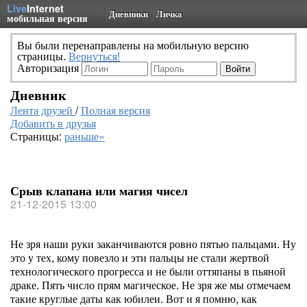
Live
Internet
Дневники
Личка
мобильная версия
Вы были перенаправлены на мобильную версию
страницы.
Вернуться!
Авторизация
Дневник
Лента друзей
/
Полная версия
Добавить в друзья
Страницы:
раньше»
Срыв клапана или магия чисел
21-12-2015 13:00
Не зря наши руки заканчиваются ровно пятью пальцами. Ну
это у тех, кому повезло и эти пальцы не стали жертвой
технологического прогресса и не были оттяпаны в пьяной
драке. Пять число прям магическое. Не зря же мы отмечаем
такие круглые даты как юбилеи. Вот и я помню, как