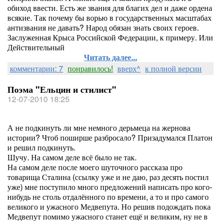
обиход ввести. Есть же звания для благих дел и даже ордена
всякие. Так почему бы ворью в государственных масштабах
антизвания не давать? Народ обязан знать своих героев.
Заслуженная Крыса Российской Федерации, к примеру. Или
Действительный
Читать далее...
комментарии: 7
понравилось!
вверх^
к полной версии
Поэма "Ельцин и стилист"
12-07-2010 18:25
А не подкинуть ли мне немного дерьмеца на жернова
истории? Чтоб поширше разбросало? Призадумался Платон
и решил подкинуть.
Шучу. На самом деле всё было не так.
На самом деле после моего шуточного рассказа про
товарища Сталина (ссылку уже и не даю, раз десять постил
уже) мне поступило много предложений написать про кого-
нибудь не столь отдалённого по времени, а то и про самого
великого и ужасного Медвепута. Но решив подождать пока
Медвепут помимо ужасного станет ещё и великим, ну не в