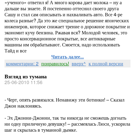
«ученого» ответил я! А много корова дает молока – ну а
дальше вы знаете. Я постепенно оттеснил своего друга
Сашу и стал сам описывать и нахваливать авто. Все 4-ре
колеса разные? Да это же специальное решение японческих
инженеров, которое снижает трение о дорожное покрытие и
экономит кучу бензина. Ржавая вся? Молодой человек, это
просто консервационное покрытые, все антикварные
машины им обрабатывают. Смоется, надо использовать
Тайд и все
Читать далее...
комментарии: 2
понравилось!
вверх^
к полной версии
Взгляд из тумана
25-06-2010 11:56
- Черт, опять развязался. Ненавижу эти ботинки! – Сказал
Джон наклоняясь.
- Эх Джонни-Джонни, так ты никогда не сможешь догнать
ни одну приличную девушку! – рассмеялась Люси, ускорила
шаг и скрылась в туманной дымке.