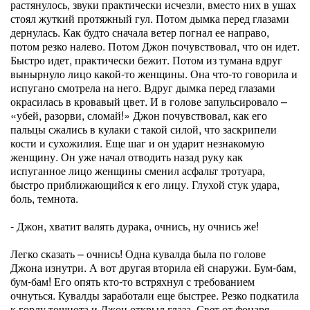
растянулось, звуки практически исчезли, вместо них в ушах
стоял жуткий протяжный гул. Потом дымка перед глазами
дернулась. Как будто сначала ветер погнал ее направо,
потом резко налево. Потом Джон почувствовал, что он идет.
Быстро идет, практически бежит. Потом из тумана вдруг
вынырнуло лицо какой-то женщины. Она что-то говорила и
испугано смотрела на него. Вдруг дымка перед глазами
окрасилась в кровавый цвет. И в голове запульсировало –
«убей, разорви, сломай!» Джон почувствовал, как его
пальцы сжались в кулаки с такой силой, что заскрипели
кости и сухожилия. Еще шаг и он ударит незнакомую
женщину. Он уже начал отводить назад руку как
испуганное лицо женщины сменил асфальт тротуара,
быстро приближающийся к его лицу. Глухой стук удара,
боль, темнота.
- Джон, хватит валять дурака, очнись, ну очнись же!
Легко сказать – очнись! Одна кувалда была по голове
Джона изнутри. А вот другая вторила ей снаружи. Бум-бам,
бум-бам! Его опять кто-то встряхнул с требованием
очнуться. Кувалды заработали еще быстрее. Резко подкатила
к горлу тошнота и Джон открыл глаза. Свет от фонаря