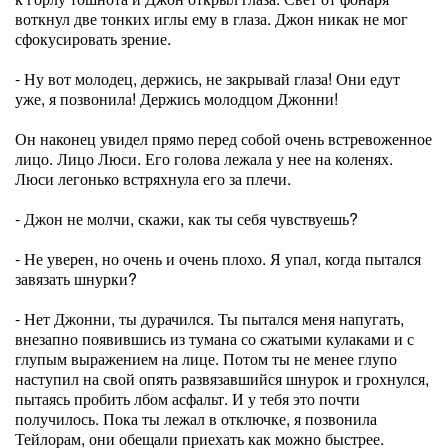
воткнул две тонких иглы ему в глаза. Джон никак не мог
сфокусировать зрение.
- Ну вот молодец, держись, не закрывай глаза! Они едут
уже, я позвонила! Держись молодцом Джонни!
Он наконец увидел прямо перед собой очень встревоженное
лицо. Лицо Люси. Его голова лежала у нее на коленях.
Люси легонько встряхнула его за плечи.
- Джон не молчи, скажи, как ты себя чувствуешь?
- Не уверен, но очень и очень плохо. Я упал, когда пытался
завязать шнурки?
- Нет Джонни, ты дурачился. Ты пытался меня напугать,
внезапно появившись из тумана со сжатыми кулаками и с
глупым выражением на лице. Потом ты не менее глупо
наступил на свой опять развязавшийся шнурок и грохнулся,
пытаясь пробить лбом асфальт. И у тебя это почти
получилось. Пока ты лежал в отключке, я позвонила
Тейлорам, они обещали приехать как можно быстрее.