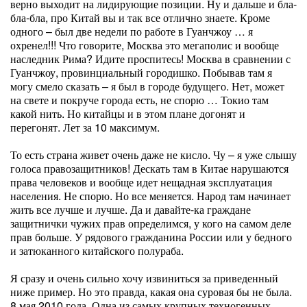
верно выходит на лидирующие позиции. Ну и дальше и бла-
бла-бла, про Китай вы и так все отлично знаете. Кроме
одного – был две недели по работе в Гуанчжоу … я
охренел!!! Что говорите, Москва это мегаполис и вообще
наследник Рима? Идите проспитесь! Москва в сравнении с
Гуанчжоу, провинциальный городишко. Побывав там я
могу смело сказать – я был в городе будущего. Нет, может
на свете и покруче города есть, не спорю … Токио там
какой нить. Но китайцы и в этом плане догонят и
перегонят. Лет за 10 максимум.
То есть страна живет очень даже не кисло. Чу – я уже слышу
голоса правозащитников! Дескать там в Китае нарушаются
права человеков и вообще идет нещадная эксплуатация
населения. Не спорю. Но все меняется. Народ там начинает
жить все лучше и лучше. Да и давайте-ка граждане
защитнички чужих прав определимся, у кого на самом деле
прав больше. У рядового гражданина России или у бедного
и затюканного китайского полураба.
Я сразу и очень сильно хочу извиниться за приведенный
ниже пример. Но это правда, какая она суровая бы не была.
8 мая 2010 года. Одна из самых крупных техногенных