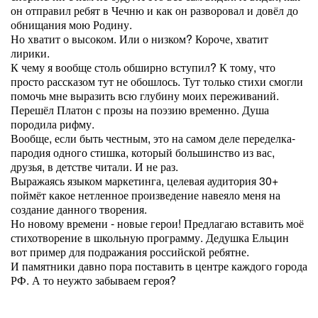
он отправил ребят в Чечню и как он разворовал и довёл до
обнищания мою Родину.
Но хватит о высоком. Или о низком? Короче, хватит
лирики.
К чему я вообще столь обширно вступил? К тому, что
просто рассказом тут не обошлось. Тут только стихи смогли
помочь мне выразить всю глубину моих переживаний.
Перешёл Платон с прозы на поэзию временно. Душа
породила рифму.
Вообще, если быть честным, это на самом деле переделка-
пародия одного стишка, который большинство из вас,
друзья, в детстве читали. И не раз.
Выражаясь языком маркетинга, целевая аудитория 30+
поймёт какое нетленное произведение навеяло меня на
создание данного творения.
Но новому времени - новые герои! Предлагаю вставить моё
стихотворение в школьную программу. Дедушка Ельцин
вот пример для подражания российской ребятне.
И памятники давно пора поставить в центре каждого города
РФ. А то неужто забываем героя?