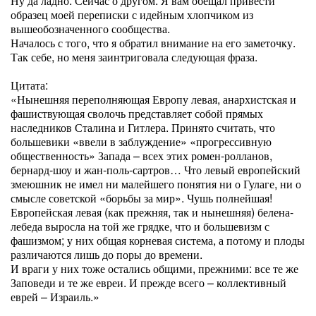
Ну да ладно. Сейчас о другом. Я вам обещал привести
образец моей переписки с идейным хлопчиком из
вышеобозначенного сообщества.
Началось с того, что я обратил внимание на его заметочку.
Так себе, но меня заинтриговала следующая фраза.
Цитата:
«Нынешняя переполняющая Европу левая, анархистская и
фашиствующая сволочь представляет собой прямых
наследников Сталина и Гитлера. Принято считать, что
большевики «ввели в заблуждение» «прогрессивную
общественность» Запада – всех этих ромен-ролланов,
бернард-шоу и жан-поль-сартров… Что левый европейский
змеюшник не имел ни малейшего понятия ни о Гулаге, ни о
смысле советской «борьбы за мир». Чушь полнейшая!
Европейская левая (как прежняя, так и нынешняя) белена-
лебеда выросла на той же грядке, что и большевизм с
фашизмом; у них общая корневая система, а потому и плоды
различаются лишь до поры до времени.
И враги у них тоже остались общими, прежними: все те же
Заповеди и те же евреи. И прежде всего – коллективный
еврей – Израиль.»