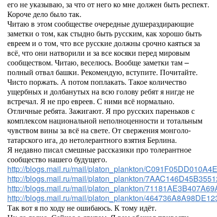
его не указываю, за что от него ко мне должен быть респект.
Короче дело было так.
Читаю в этом сообществе очередные душераздирающие
заметки о том, как стыдно быть русским, как хорошо быть
евреем и о том, что все русские должны срочно каяться за
всё, что они натворили и за все косяки перед мировым
сообществом. Читаю, веселюсь. Вообще заметки там –
полный отвал башки. Рекомендую, вступите. Почитайте.
Чисто поржать. А потом поплакать. Такое количество
ущербных и долбанутых на всю голову ребят я нигде не
встречал. Я не про евреев. С ними всё нормально.
Отличные ребята. Зажигают. Я про русских пареньков с
комплексом национальной неполноценности и тотальным
чувством вины за всё на свете. От свержения монголо-
татарского ига, до нетолерантного взятия Берлина.
Я недавно писал смешные рассказики про толерантное
сообщество нашего будущего.
http://blogs.mail.ru/mail/platon_plankton/C091F05DD010A4E
http://blogs.mail.ru/mail/platon_plankton/7AAC146D45B3551
http://blogs.mail.ru/mail/platon_plankton/71181AE3B407A69
http://blogs.mail.ru/mail/platon_plankton/464736A8A98DE12
Так вот я по ходу не ошибаюсь. К тому идёт.