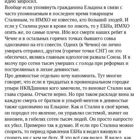
идею забросил.
Вообще если упомянуть гражданина Ельцина в связи с
часто упоминаемым в последнее время товарищем
Сталиным, то ИМХО не известно, кто больший злодей. И
если у Сталина руки в крови по локоть, то у ЕБНа, ИМХО
опять же, по самые плечи. Ибо все смерти наших ребят в
Чечне и в остальных горячих точках бывшего совка
однозначно на его совести. Одних (в Чечню) он лично
умирать отправил, другим (горячие точки СНГ) он это
обеспечил, являясь главным идеологом развала Союза. И я
молчу про сотни тысяч умерших с голода при реформах и
пострелянных в лихие девяностые.
Про девяностые отдельно хочу напомнить. Тут многие
говорят, что если в тридцатых в провинциальном городке
упыри НКВДшники кого замочили, то виноват Сталин как
глава страны. Отчасти верно. Но при таком раскладе вина за
каждую смерть от братков и упырей-ментов в девяностые
также однозначно на Ельцине. Как и Сталин в своё время,
он породил это явление, он управлял системой, значит он
виновен, в гибелях сотен тысяч людей. Он просто напросто
их убил. Примерно так я думаю. И если про Сталина можно
спорить, то период правления ЕБНа я видел вживую и
спорить ни с кем не буду. Я это всё сам видел. Я видел, как