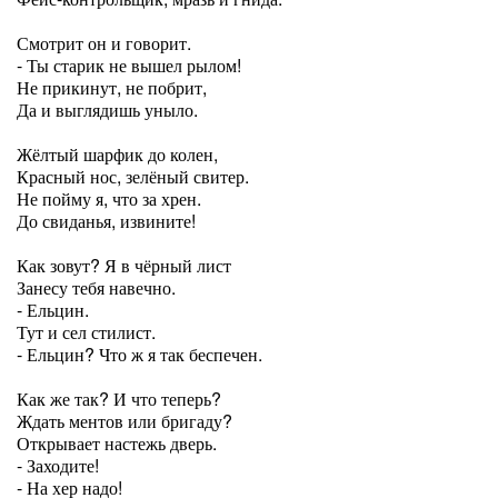
Смотрит он и говорит.
- Ты старик не вышел рылом!
Не прикинут, не побрит,
Да и выглядишь уныло.
Жёлтый шарфик до колен,
Красный нос, зелёный свитер.
Не пойму я, что за хрен.
До свиданья, извините!
Как зовут? Я в чёрный лист
Занесу тебя навечно.
- Ельцин.
Тут и сел стилист.
- Ельцин? Что ж я так беспечен.
Как же так? И что теперь?
Ждать ментов или бригаду?
Открывает настежь дверь.
- Заходите!
- На хер надо!