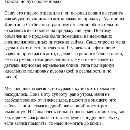
Тойота, но чуть более новых.
Сашу это письмо отрезвило и он наконец решил выставить
«жемчужину японского автопрома» на продажу. Аукционы
Кристис и Сотбис по странному стечению обстоятельств
отказались выставлять на продажу сие чудо. Поэтому
объявления о продаже были помешены на нескольких
специализированных питерских сайтах. Саша упросил меня
сделать фотки его «прелести». Я увлекся и в фотошопе
изрядно приукрасил авто, сделав его ровного белого цвета,
вместо ржавой неопределенности. Ну и на нескольких
деталях нарисовал зеркальные блики, типа подчеркнув
идеальную полировку кузова (коей в реальности и не
пахло).
Месяцы шли за месяца, но дураков купить этот хлам не
находилось. Пока в эту субботу, рано утром, меня не
разбудил звонок от Александра, радостно вопящего, что
сейчас звонил сумасшедший, желающий посмотреть
«машину». И Саша очень сильно просит меня приехать, так
как вдвоем сбагривать этот хлам будет сподручнее. Эххх,
если взялся помогать, то надо помогать до конца.