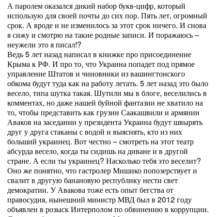
А паролем оказался дикий набор букв-цифр, который
использую для своей почты до сих пор. Пять лет, огромный
срок. А вроде и не изменилось за этот срок ничего. И снова
я сижу и смотрю на такие родные записи. И поражаюсь –
неужели это я писал!?
Ведь 5 лет назад написал в книжке про присоединение
Крыма к РФ. И про то, что Украина попадет под прямое
управление Штатов и чиновники из вашингтонского
обкома будут туда как на работу летать. 5 лет назад это было
весело, типа шутка такая. Шутили мы в блоге, веселились в
комментах, но даже нашей буйной фантазии не хватило на
то, чтобы представить как грузин Саакашвили и армянин
Аваков на заседании у президента Украина будут швырять
друг у друга стаканы с водой и выяснять, кто из них
больший украинец. Вот честно – смотреть на этот театр
абсурда весело, когда ты сидишь на диване и в другой
стране. А если ты украинец? Насколько тебя это веселит?
Оно же понятно, что гастролер Мишико попозерствует и
свалит в другую банановую республику нести свет
демократии. У Авакова тоже есть опыт бегства от
правосудия, нынешний министр МВД был в 2012 году
объявлен в розыск Интерполом по обвинению в коррупции.