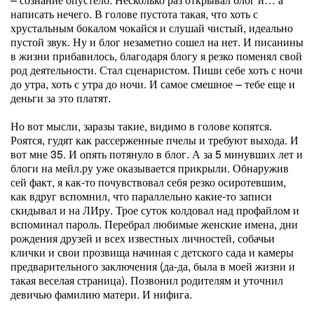
написать нечего. В голове пустота такая, что хоть с
хрустальным бокалом чокайся и слушай чистый, идеально
пустой звук. Ну и блог незаметно сошел на нет. И писанины
в жизни прибавилось, благодаря блогу я резко поменял свой
род деятельности. Стал сценаристом. Пиши себе хоть с ночи
до утра, хоть с утра до ночи. И самое смешное – тебе еще и
деньги за это платят.
Но вот мысли, заразы такие, видимо в голове копятся.
Роятся, гудят как рассерженные пчелы и требуют выхода. И
вот мне 35. И опять потянуло в блог. А за 5 минувших лет и
блоги на мейл.ру уже оказывается прикрыли. Обнаружив
сей факт, я как-то почувствовал себя резко осиротевшим,
как вдруг вспомнил, что параллельно какие-то записи
скидывал и на ЛИру. Трое суток колдовал над профайлом и
вспоминал пароль. Перебрал любимые женские имена, дни
рождения друзей и всех известных личностей, собачьи
клички и свои прозвища начиная с детского сада и камеры
предварительного заключения (да-да, была в моей жизни и
такая веселая страница). Позвонил родителям и уточнил
девичью фамилию матери. И нифига.