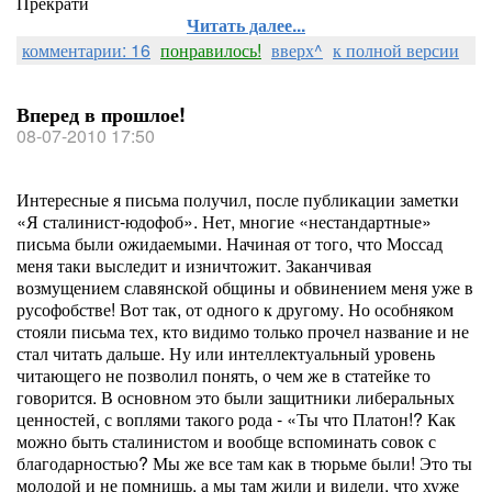
Прекрати
Читать далее...
комментарии: 16
понравилось!
вверх^
к полной версии
Вперед в прошлое!
08-07-2010 17:50
Интересные я письма получил, после публикации заметки
«Я сталинист-юдофоб». Нет, многие «нестандартные»
письма были ожидаемыми. Начиная от того, что Моссад
меня таки выследит и изничтожит. Заканчивая
возмущением славянской общины и обвинением меня уже в
русофобстве! Вот так, от одного к другому. Но особняком
стояли письма тех, кто видимо только прочел название и не
стал читать дальше. Ну или интеллектуальный уровень
читающего не позволил понять, о чем же в статейке то
говорится. В основном это были защитники либеральных
ценностей, с воплями такого рода - «Ты что Платон!? Как
можно быть сталинистом и вообще вспоминать совок с
благодарностью? Мы же все там как в тюрьме были! Это ты
молодой и не помнишь, а мы там жили и видели, что хуже