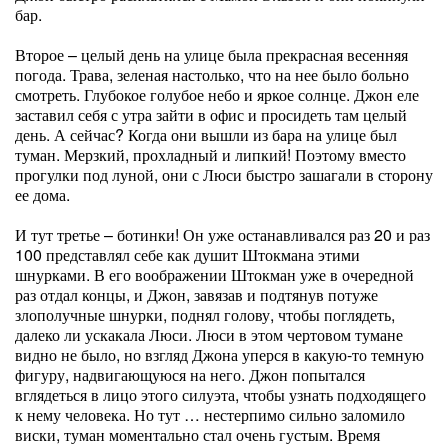
бар.
Второе – целый день на улице была прекрасная весенняя
погода. Трава, зеленая настолько, что на нее было больно
смотреть. Глубокое голубое небо и яркое солнце. Джон еле
заставил себя с утра зайти в офис и просидеть там целый
день. А сейчас? Когда они вышли из бара на улице был
туман. Мерзкий, прохладный и липкий! Поэтому вместо
прогулки под луной, они с Люси быстро зашагали в сторону
ее дома.
И тут третье – ботинки! Он уже останавливался раз 20 и раз
100 представлял себе как душит Штокмана этими
шнурками. В его воображении Штокман уже в очередной
раз отдал концы, и Джон, завязав и подтянув потуже
злополучные шнурки, поднял голову, чтобы поглядеть,
далеко ли ускакала Люси. Люси в этом чертовом тумане
видно не было, но взгляд Джона уперся в какую-то темную
фигуру, надвигающуюся на него. Джон попытался
вглядеться в лицо этого силуэта, чтобы узнать подходящего
к нему человека. Но тут … нестерпимо сильно заломило
виски, туман моментально стал очень густым. Время