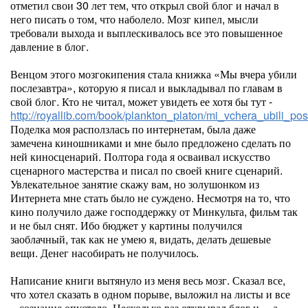
отметил свои 30 лет тем, что открыл свой блог и начал в
него писать о том, что наболело. Мозг кипел, мысли
требовали выхода и выплескивалось все это повышенное
давление в блог.
Венцом этого мозгокипения стала книжка «Мы вчера убили
послезавтра», которую я писал и выкладывал по главам в
свой блог. Кто не читал, может увидеть ее хотя бы тут -
http://royallib.com/book/plankton_platon/mi_vchera_ubili_pos
Поделка моя расползлась по интернетам, была даже
замечена киношниками и мне было предложено сделать по
ней киносценарий. Полтора года я осваивал искусство
сценарного мастерства и писал по своей книге сценарий.
Увлекательное занятие скажу вам, но золушонком из
Интернета мне стать было не суждено. Несмотря на то, что
кино получило даже господдержку от Минкульта, фильм так
и не был снят. Ибо бюджет у картины получился
заоблачный, так как не умею я, видать, делать дешевые
вещи. Денег насобирать не получилось.
Написание книги вытянуло из меня весь мозг. Сказал все,
что хотел сказать в одном порыве, выложил на листы и все
– сознание опустело. Несколько раз открывал блог и… а