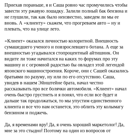
Приехав пораньше, я и Саша ровно час промучились чтобы
завести эту ржавую лошадку. Залили полный бак бензина и
не глушили, так как было неизвестно, заведем ли мы ее
вновь. А «клиенту» скажем, что прогреваем авто – ну и
плевать, что на улице лето.
«Клиент» оказался личностью колоритной. Внешность
сумашедшего ученого и повзрослевшего ботана. А еще за
внешностью угадывался стопроцентный айтишник. Он
видите ли тоже начитался на каких то форумах про эту
машину и с огромной радостью бы овладел этой легендой
японского машиностроения. Короче, они с Сашей оказались
братьями по разуму, ну или по его отсутствию. Саша,
увидев в нашем Эйнштейне брата, начал честно
рассказывать про все болячки автомобиля. «Клиент» начал
очень быстро грустнеть и я понял, что если все будет и
дальше так продолжаться, то мы упустим единственного
клиента и все что нам останется, это облить эту колымагу
бензином и поджечь.
Да, я временами вру! Да, я очень хороший маркетолог! Да,
мне за это стыдно! Поэтому на один из вопросов от