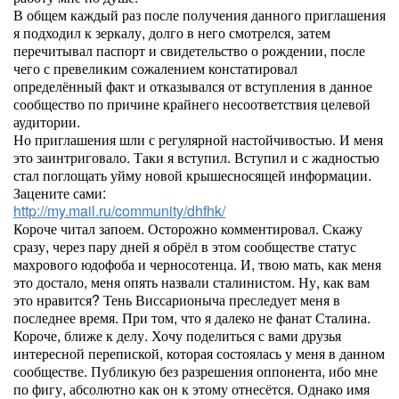
В общем каждый раз после получения данного приглашения
я подходил к зеркалу, долго в него смотрелся, затем
перечитывал паспорт и свидетельство о рождении, после
чего с превеликим сожалением констатировал
определённый факт и отказывался от вступления в данное
сообщество по причине крайнего несоответствия целевой
аудитории.
Но приглашения шли с регулярной настойчивостью. И меня
это заинтриговало. Таки я вступил. Вступил и с жадностью
стал поглощать уйму новой крышесносящей информации.
Зацените сами:
http://my.mail.ru/community/dhfhk/
Короче читал запоем. Осторожно комментировал. Скажу
сразу, через пару дней я обрёл в этом сообществе статус
махрового юдофоба и черносотенца. И, твою мать, как меня
это достало, меня опять назвали сталинистом. Ну, как вам
это нравится? Тень Виссарионыча преследует меня в
последнее время. При том, что я далеко не фанат Сталина.
Короче, ближе к делу. Хочу поделиться с вами друзья
интересной перепиской, которая состоялась у меня в данном
сообществе. Публикую без разрешения оппонента, ибо мне
по фигу, абсолютно как он к этому отнесётся. Однако имя