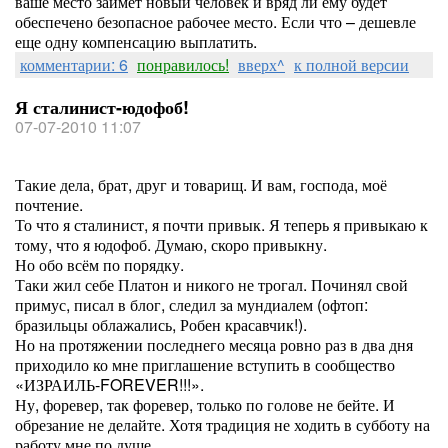
ваше место займет новый человек и вряд ли ему будет
обеспечено безопасное рабочее место. Если что – дешевле
еще одну компенсацию выплатить.
комментарии: 6
понравилось!
вверх^
к полной версии
Я сталинист-юдофоб!
07-07-2010 11:07
Такие дела, брат, друг и товарищ. И вам, господа, моё
почтение.
То что я сталинист, я почти привык. Я теперь я привыкаю к
тому, что я юдофоб. Думаю, скоро привыкну.
Но обо всём по порядку.
Таки жил себе Платон и никого не трогал. Починял свой
примус, писал в блог, следил за мундиалем (офтоп:
бразильцы облажались, Робен красавчик!).
Но на протяжении последнего месяца ровно раз в два дня
приходило ко мне приглашение вступить в сообщество
«ИЗРАИЛЬ-FOREVER!!!».
Ну, форевер, так форевер, только по голове не бейте. И
обрезание не делайте. Хотя традиция не ходить в субботу на
работу мне по душе.