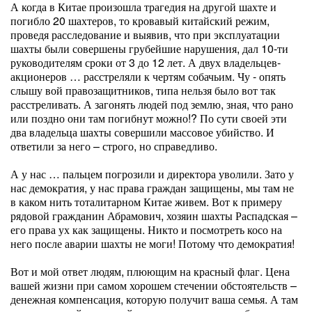
А когда в Китае произошла трагедия на другой шахте и
погибло 20 шахтеров, то кровавый китайский режим,
проведя расследование и выявив, что при эксплуатации
шахты были совершены грубейшие нарушения, дал 10-ти
руководителям сроки от 3 до 12 лет. А двух владельцев-
акционеров … расстреляли к чертям собачьим. Чу - опять
слышу вой правозащитников, типа нельзя было вот так
расстреливать. А загонять людей под землю, зная, что рано
или поздно они там погибнут можно!? По сути своей эти
два владельца шахты совершили массовое убийство. И
ответили за него – строго, но справедливо.
А у нас … пальцем погрозили и директора уволили. Зато у
нас демократия, у нас права граждан защищены, мы там не
в каком нить тоталитарном Китае живем. Вот к примеру
рядовой гражданин Абрамович, хозяин шахты Распадская –
его права ух как защищены. Никто и посмотреть косо на
него после аварии шахты не моги! Потому что демократия!
Вот и мой ответ людям, плюющим на красный флаг. Цена
вашей жизни при самом хорошем стечении обстоятельств –
денежная компенсация, которую получит ваша семья. А там