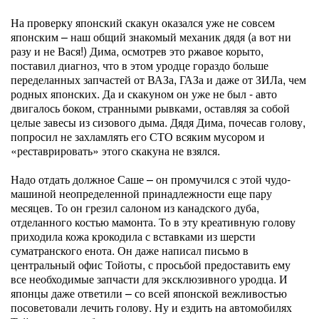
На проверку японский скакун оказался уже не совсем
японским – наш общий знакомый механик дядя (а вот ни
разу и не Вася!) Дима, осмотрев это ржавое корыто,
поставил диагноз, что в этом уродце гораздо больше
переделанных запчастей от ВАЗа, ГАЗа и даже от ЗИЛа, чем
родных японских. Да и скакуном он уже не был - авто
двигалось боком, странными рывками, оставляя за собой
целые завесы из сизового дыма. Дядя Дима, почесав голову,
попросил не захламлять его СТО всяким мусором и
«реставрировать» этого скакуна не взялся.
Надо отдать должное Саше – он промучился с этой чудо-
машиной неопределенной принадлежности еще пару
месяцев. То он грезил салоном из канадского дуба,
отделанного костью мамонта. То в эту креативную голову
приходила кожа крокодила с вставками из шерсти
суматранского енота. Он даже написал письмо в
центральный офис Тойоты, с просьбой предоставить ему
все необходимые запчасти для эксклюзивного уродца. И
японцы даже ответили – со всей японской вежливостью
посоветовали лечить голову. Ну и ездить на автомобилях