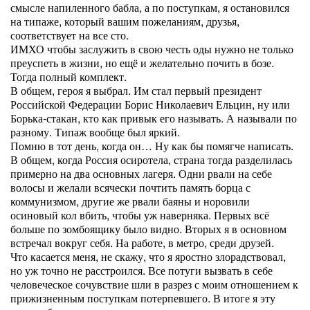
смысле напиленного бабла, а по поступкам, я остановился
на типаже, который вашим пожеланиям, друзья,
соответствует на все сто.
ИМХО чтобы заслужить в свою честь оды нужно не только
преуспеть в жизни, но ещё и желательно почить в бозе.
Тогда полный комплект.
В общем, героя я выбрал. Им стал первый президент
Российской Федерации Борис Николаевич Ельцин, ну или
Борька-стакан, кто как привык его называть. А называли по
разному. Типаж вообще был яркий.
Помню в тот день, когда он… Ну как бы помягче написать.
В общем, когда Россия осиротела, страна тогда разделилась
примерно на два основных лагеря. Одни рвали на себе
волосы и желали всячески почтить память борца с
коммунизмом, другие же рвали баяны и норовили
осиновый кол вбить, чтобы уж наверняка. Первых всё
больше по зомбоящику было видно. Вторых я в основном
встречал вокруг себя. На работе, в метро, среди друзей.
Что касается меня, не скажу, что я яростно злорадствовал,
но уж точно не расстроился. Все потуги вызвать в себе
человеческое сочувствие шли в разрез с моим отношением к
прижизненным поступкам потерпевшего. В итоге я эту