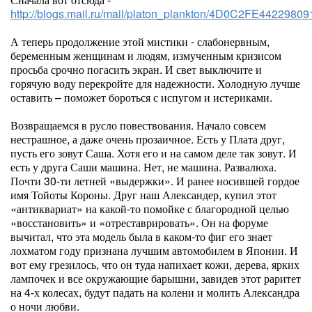
http://blogs.mail.ru/mail/platon_plankton/4D0C2FE44229809
А теперь продолжение этой мистики - слабонервным,
беременным женщинам и людям, измученным кризисом
просьба срочно погасить экран. И свет выключите и
горячую воду перекройте для надежности. Холодную лучше
оставить – поможет бороться с испугом и истериками.
Возвращаемся в русло повествования. Начало совсем
нестрашное, а даже очень прозаичное. Есть у Плата друг,
пусть его зовут Саша. Хотя его и на самом деле так зовут. И
есть у друга Саши машина. Нет, не машина. Развалюха.
Почти 30-ти летней «выдержки». И ранее носившей гордое
имя Тойоты Короны. Друг наш Александер, купил этот
«антиквариат» на какой-то помойке с благородной целью
«восстановить» и «отреставрировать». Он на форуме
вычитал, что эта модель была в каком-то фиг его знает
лохматом году признана лучшим автомобилем в Японии. И
вот ему грезилось, что он туда напихает кожи, дерева, ярких
лампочек и все окружающие барышни, завидев этот раритет
на 4-х колесах, будут падать на колени и молить Александра
о ночи любви.