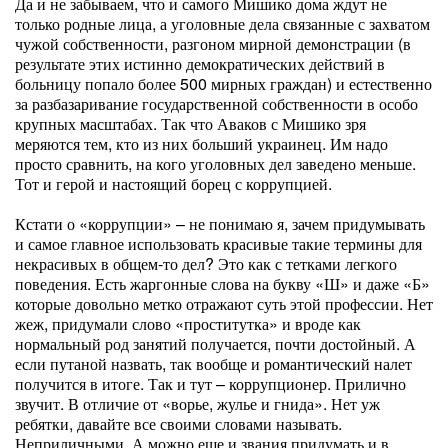
Да и не забываем, что и самого Мишико дома ждут не
только родные лица, а уголовные дела связанные с захватом
чужой собственности, разгоном мирной демонстрации (в
результате этих истинно демократических действий в
больницу попало более 500 мирных граждан) и естественно
за разбазаривание государственной собственности в особо
крупных масштабах. Так что Аваков с Мишико зря
меряются тем, кто из них больший украинец. Им надо
просто сравнить, на кого уголовных дел заведено меньше.
Тот и герой и настоящий борец с коррупцией.
Кстати о «коррупции» – не понимаю я, зачем придумывать
и самое главное использовать красивые такие термины для
некрасивых в общем-то дел? Это как с тетками легкого
поведения. Есть жаргонные слова на букву «Ш» и даже «Б»
которые довольно метко отражают суть этой профессии. Нет
жеж, придумали слово «проститутка» и вроде как
нормальный род занятий получается, почти достойный. А
если путаной назвать, так вообще и романтический налет
получится в итоге. Так и тут – коррупционер. Прилично
звучит. В отличие от «ворье, жулье и гнида». Нет уж
ребятки, давайте все своими словами называть.
Неприличными. А можно еще и звания придумать и в