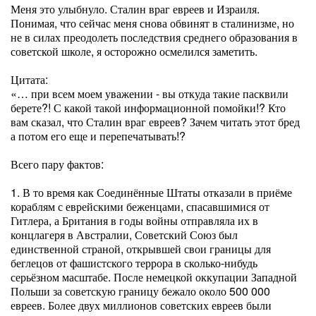
Меня это улыбнуло. Сталин враг евреев и Израиля.
Понимая, что сейчас меня снова обвинят в сталинизме, но
не в силах преодолеть последствия среднего образования в
советской школе, я осторожно осмелился заметить.
Цитата:
«… при всем моем уважении - вы откуда такие пасквили
берете?! С какой такой информационной помойки!? Кто
вам сказал, что Сталин враг евреев? Зачем читать этот бред
а потом его еще и перепечатывать!?
Всего пару фактов:
1. В то время как Соединённые Штаты отказали в приёме
кораблям с еврейскими беженцами, спасавшимися от
Гитлера, а Британия в годы войны отправляла их в
концлагеря в Австралии, Советский Союз был
единственной страной, открывшей свои границы для
беглецов от фашистского террора в сколько-нибудь
серьёзном масштабе. После немецкой оккупации Западной
Польши за советскую границу бежало около 500 000
евреев. Более двух миллионов советских евреев были