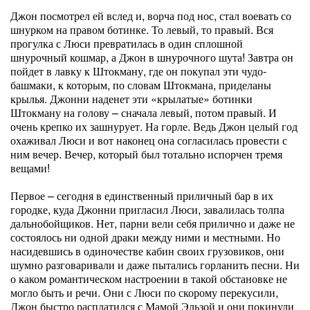
Джон посмотрел ей вслед и, ворча под нос, стал воевать со
шнурком на правом ботинке. То левый, то правый. Вся
прогулка с Люси превратилась в один сплошной
шнурочный кошмар, а Джон в шнурочного шута! Завтра он
пойдет в лавку к Штокману, где он покупал эти чудо-
башмаки, к которым, по словам Штокмана, приделаны
крылья. Джонни наденет эти «крылатые» ботинки
Штокману на голову – сначала левый, потом правый. И
очень крепко их зашнурует. На горле. Ведь Джон целый год
охаживал Люси и вот наконец она согласилась провести с
ним вечер. Вечер, который был тотально испорчен тремя
вещами!
Первое – сегодня в единственный приличный бар в их
городке, куда Джонни пригласил Люси, завалилась толпа
дальнобойщиков. Нет, парни вели себя прилично и даже не
состоялось ни одной драки между ними и местными. Но
насидевшись в одиночестве кабин своих грузовиков, они
шумно разговаривали и даже пытались горланить песни. Ни
о каком романтическом настроении в такой обстановке не
могло быть и речи. Они с Люси по скорому перекусили,
Джон быстро расплатился с Мамой Эльзой и они покинули