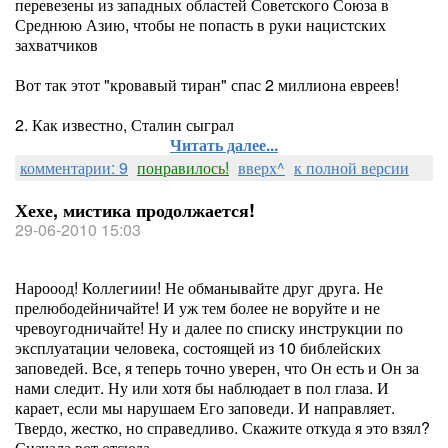
перевезены из западных областей Советского Союза в
Среднюю Азию, чтобы не попасть в руки нацистских
захватчиков
Вот так этот "кровавый тиран" спас 2 миллиона евреев!
2. Как известно, Сталин сыграл
Читать далее...
комментарии: 9
понравилось!
вверх^
к полной версии
Хехе, мистика продолжается!
29-06-2010 15:03
Нарооод! Коллегиии! Не обманывайте друг друга. Не
прелюбодейничайте! И уж тем более не воруйте и не
чревоугодничайте! Ну и далее по списку инструкции по
эксплуатации человека, состоящей из 10 библейских
заповедей. Все, я теперь точно уверен, что Он есть и Он за
нами следит. Ну или хотя бы наблюдает в пол глаза. И
карает, если мы нарушаем Его заповеди. И направляет.
Твердо, жестко, но справедливо. Скажите откуда я это взял?
Сначала вот отсюда -