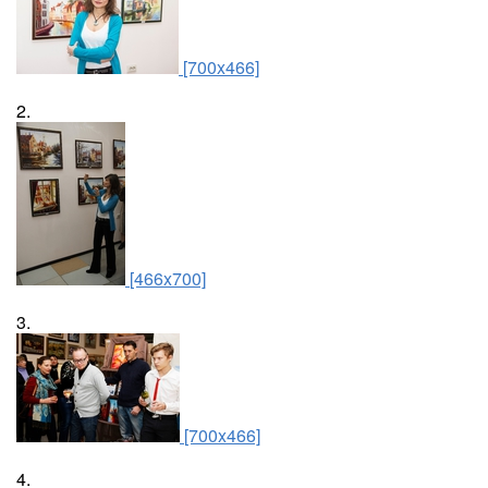
[700x466]
2.
[466x700]
3.
[700x466]
4.