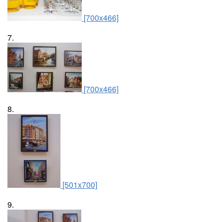
[700x466]
7.
[700x466]
8.
[501x700]
9.