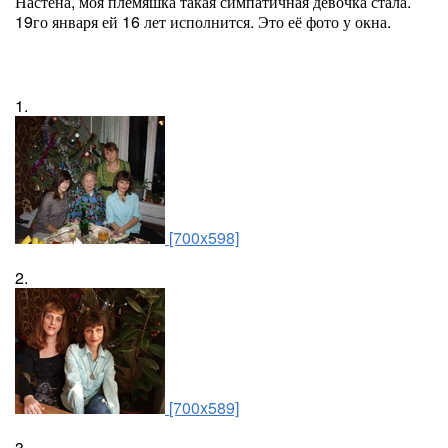
Настёна, моя племяшка такая симпатичная девочка стала.
19го января ей 16 лет исполнится. Это её фото у окна.
1.
[700x598]
2.
[700x589]
3.