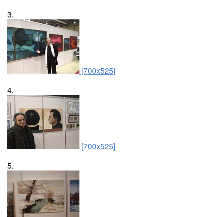
3.
[700x525]
4.
[700x525]
5.