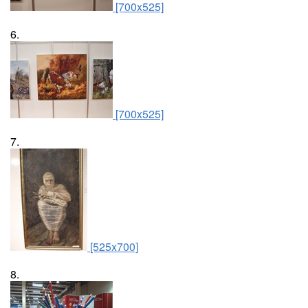
[700x525]
6.
[700x525]
7.
[525x700]
8.