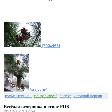
1.
[700x466]
[466x700]
комментарии: 1
понравилось!
вверх^
к полной версии
Весёлая вечеринка в стиле РОК
30-12-2013 17:54