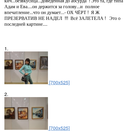
кич...безвкусица...доведённая до абсурда ! Это та, где типа
Адам и Ева....он держится за голову...и полное
впечатление...что он думает...- ОХ ЧЁРТ ! Я Ж
ПРЕЗЕРВАТИВ НЕ НАДЕЛ !!! Всё ЗАЛЕТЕЛА ! Это о
последней картине....
1.
[700x525]
2.
[700x525]