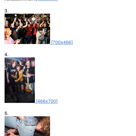
3.
[700x466]
4.
[466x700]
5.