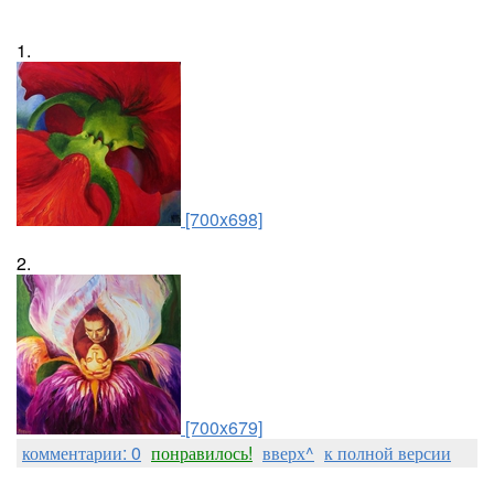
1.
[700x698]
2.
[700x679]
комментарии: 0
понравилось!
вверх^
к полной версии