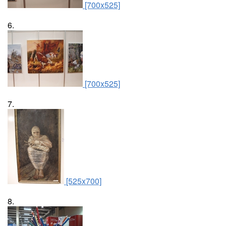
[700x525]
6.
[700x525]
7.
[525x700]
8.