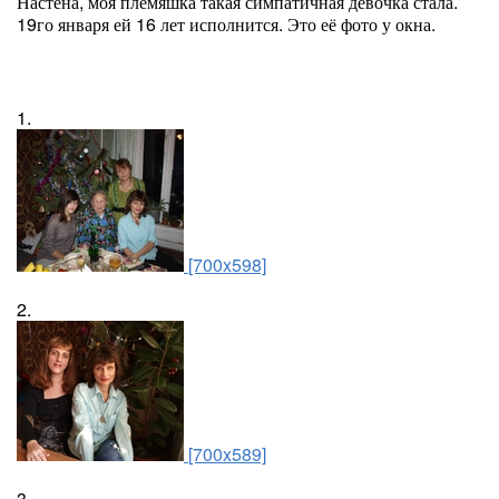
Настёна, моя племяшка такая симпатичная девочка стала.
19го января ей 16 лет исполнится. Это её фото у окна.
1.
[700x598]
2.
[700x589]
3.