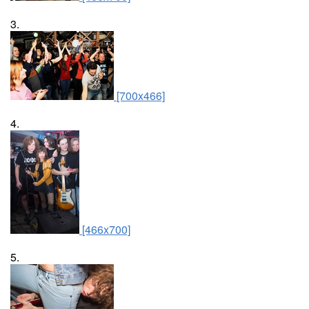
3.
[700x466]
4.
[466x700]
5.