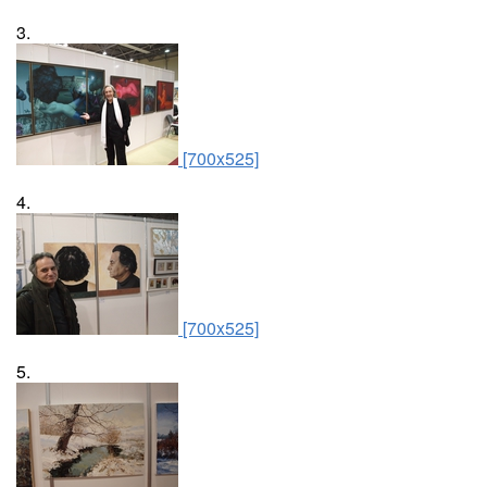
3.
[700x525]
4.
[700x525]
5.