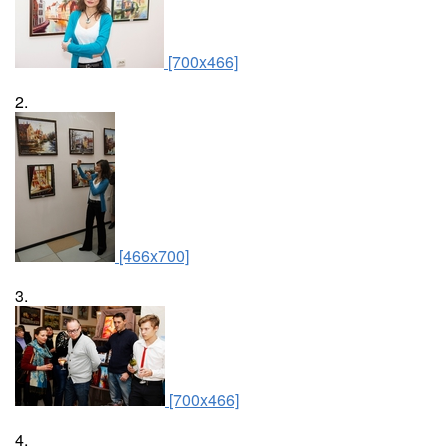
[700x466]
2.
[466x700]
3.
[700x466]
4.