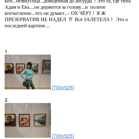
кич...безвкусица...доведённая до абсурда ! Это та, где типа
Адам и Ева....он держится за голову...и полное
впечатление...что он думает...- ОХ ЧЁРТ ! Я Ж
ПРЕЗЕРВАТИВ НЕ НАДЕЛ !!! Всё ЗАЛЕТЕЛА ! Это о
последней картине....
1.
[700x525]
2.
[700x525]