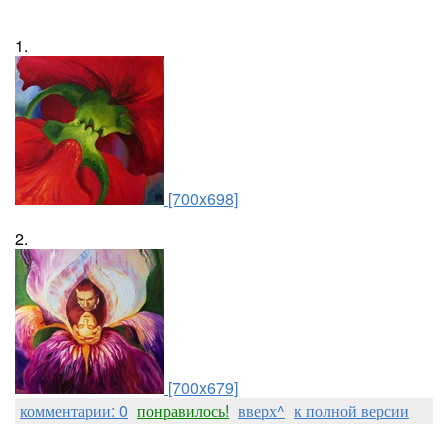
1.
[700x698]
2.
[700x679]
комментарии: 0
понравилось!
вверх^
к полной версии