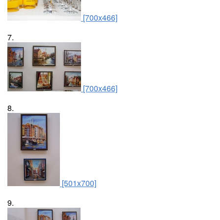
[700x466]
7.
[700x466]
8.
[501x700]
9.