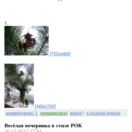
1.
[700x466]
[466x700]
комментарии: 1
понравилось!
вверх^
к полной версии
Весёлая вечеринка в стиле РОК
30-12-2013 17:54