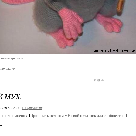
вязание крючком
игрушка
 МУХ.
2026 г. 19:24
+ в цитатник
бщения
сыненок
[
Прочитать целиком
+
В свой цитатник или сообщество!
]
.