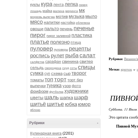
кура
лепка
куклы
лента
ликер
мк
майка
лошадь
малина
меринга
музыка
мыло
мотив
морковь выпечка
мясо
напитки
настойка
облепиха
печенье
пальто
овощи
печень
пирог
пластика
пирог заливной
платье
полезно
птица
пуловер
рецепты
пуловеры
салат
рыба
роспись
рулет
Рубрики:
Вязание/
свинина
свитер
сарафан
салфетка
спицы
сельдь
смородина
снуд
соты
Метки:
крючок
сумка
творог
схема
сыр
суп
торт
топ
томаты
торт без
туника
выпечки
узор
фото
художники
фриформ
футболка
ПИВНОЙ
шаль
шарф
цветы
шапка
шитье
шитьё
юбка
юмор
Суббота, 11 Июля 
яблоко
Это цитата соо
Рубрики
-
Пивной Мух
Кулинарная книга
(2201)