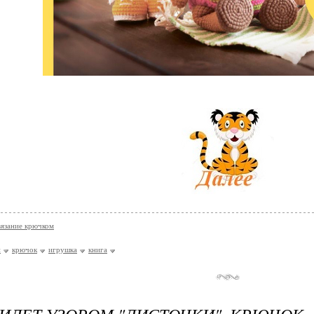
вязание крючком
и
крючок
игрушка
книга