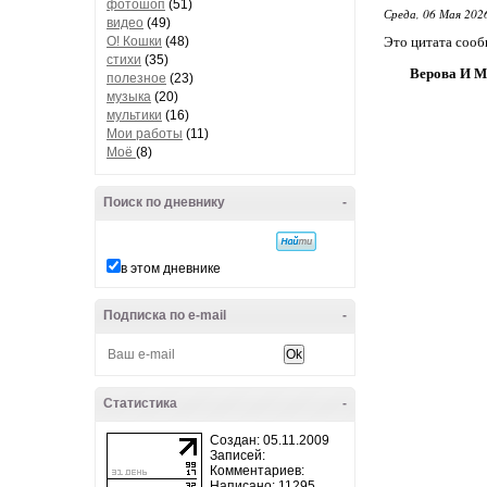
фотошоп
(51)
Среда, 06 Мая 2026
видео
(49)
О! Кошки
(48)
Это цитата соо
стихи
(35)
Верова И М
полезное
(23)
музыка
(20)
мультики
(16)
Мои работы
(11)
Моё
(8)
Поиск по дневнику
-
в этом дневнике
Подписка по e-mail
-
Статистика
-
Создан: 05.11.2009
Записей:
Комментариев:
Написано: 11295