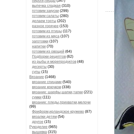
пироги,пиццы
(347)
выпечка сладкая
(310)
готовим закуски
(299)
готовим салаты
(280)
делаем торты
(202)
разное горячее
(153)
готовим из птицы
(117)
готовим из мяса
(107)
заготовки
(107)
напитки
(70)
готовим из овощей
(64)
Подборки рецептов
(62)
из рыбы и морепродуктов
(48)
десерты
(30)
супы
(15)
Вязание
(1468)
вязание спицами
(540)
вязание крючком
(338)
вязание: шарфы,шапки,тапки
(221)
сумки
(111)
вязание: пледы,прихватки,мелочи
(99)
Фриформ,ирландское кружево
(87)
вязалки детям
(54)
другое
(15)
Рукоделие
(965)
вышивка
(315)