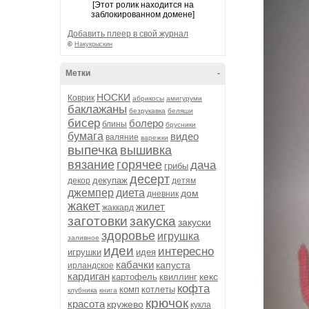
[Этот ролик находится на
заблокированном домене]
Добавить плеер в свой журнал
©
Накукрыскин
Метки
-
НОСКИ
Коврик
абрикосы
амигуруми
баклажаны
безрукавка
беляши
бисер
болеро
блины
брусники
бумага
видео
валяние
варежки
выпечка
вышивка
вязание
горячее
дача
грибы
десерт
декупаж
декор
детям
джемпер
диета
дом
дневник
жакет
жилет
жаккард
заготовки
закуска
закуски
здоровье
игрушка
заливное
идеи
интересно
игрушки
идея
кабачки
капуста
ирландское
кардиган
кекс
картофель
квиллинг
кофта
комп
котлеты
клубника
книга
крючок
красота
кружево
кукла