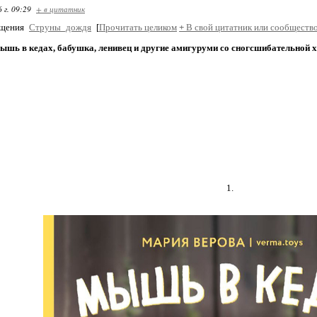
 г. 09:29
+ в цитатник
бщения
Струны_дождя
[
Прочитать целиком
+
В свой цитатник или сообщество
ышь в кедах, бабушка, ленивец и другие амигуруми со сногсшибательной 
1.