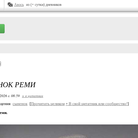
Авось
из (+ сутки) дневников
НОК РЕМИ
2026 г. 08:59
+ в цитатник
бщения
сыненок
[
Прочитать целиком
+
В свой цитатник или сообщество!
]
еми.