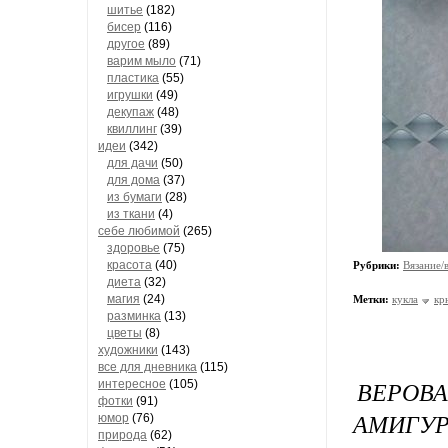
шитье
(182)
бисер
(116)
другое
(89)
варим мыло
(71)
пластика
(55)
игрушки
(49)
декупаж
(48)
квиллинг
(39)
идеи
(342)
для дачи
(50)
для дома
(37)
из бумаги
(28)
из ткани
(4)
себе любимой
(265)
здоровье
(75)
красота
(40)
Рубрики:
Вязание/
диета
(32)
магия
(24)
Метки:
кукла
кр
разминка
(13)
цветы
(8)
художники
(143)
все для дневника
(115)
ВЕРОВА
интересное
(105)
фотки
(91)
АМИГУР
юмор
(76)
природа
(62)