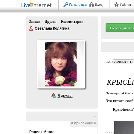
Регистрация
Вход
Рейтинги
Записи
Друзья
Комментарии
Создать дневник
Светлана Колягина
ter><
КРЫСЁ
Пятница, 24 Июля 
В друзья
Это цитата соо
Крысёнок Р
-
К приложению
Радио в блоге