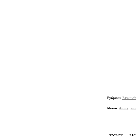
Рубрики:
Вязание/
Метки:
Амигурум