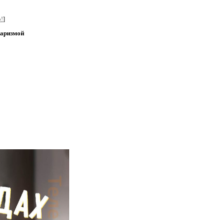
!
]
харизмой