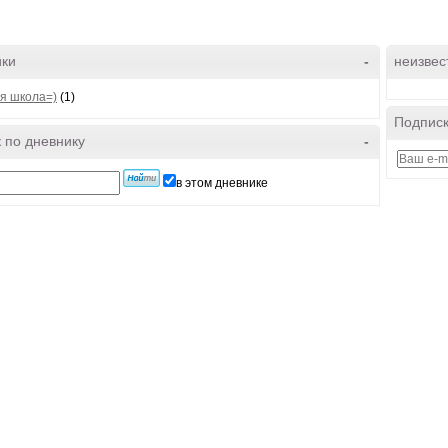
ики
-
неизвес
я школа=)
(1)
Подписк
 по дневнику
-
в этом дневнике