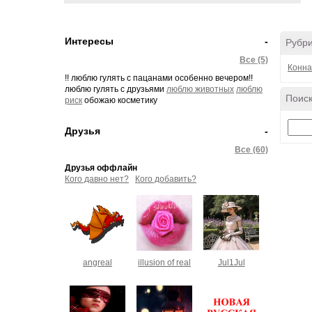
Интересы
-
Рубр
Все (5)
Конна
!! люблю гулять с пацанами особенно вечером!!
люблю гулять с друзьями
люблю животных
люблю
Поиск
риск
обожаю косметику
Друзья
-
Все (60)
Друзья оффлайн
Кого давно нет?
Кого добавить?
angreal
illusion of real
Jul1Jul