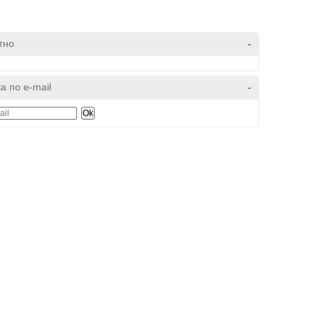
тно
-
а по e-mail
-