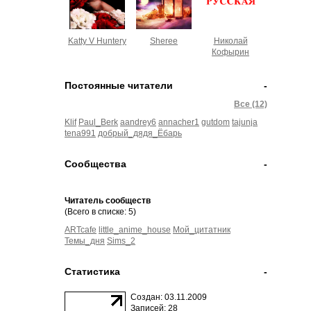
Katty V Huntery
Sheree
Николай
Кофырин
Постоянные читатели
-
Все (12)
Klif
Paul_Berk
aandrey6
annacher1
gutdom
tajunja
tena991
добрый_дядя_Ёбарь
Сообщества
-
Читатель сообществ
(Всего в списке: 5)
ARTcafe
little_anime_house
Мой_цитатник
Темы_дня
Sims_2
Статистика
-
Создан: 03.11.2009
Записей: 28