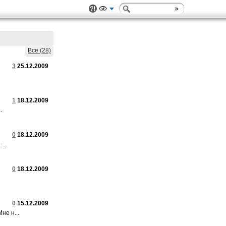
Все (28)
3
25.12.2009
1
18.12.2009
.
0
18.12.2009
...
0
18.12.2009
0
15.12.2009
не н...