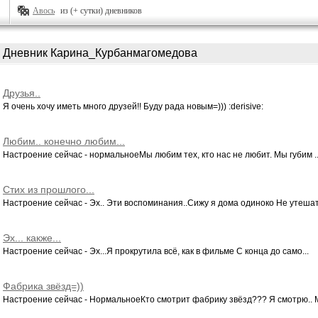
Авось
из (+ сутки) дневников
Дневник Карина_Курбанмагомедова
Друзья..
Я очень хочу иметь много друзей!! Буду рада новым=))) :derisive:
Любим.. конечно любим...
Настроение сейчас - нормальноеМы любим тех, кто нас не любит. Мы губим ..
Стих из прошлого...
Настроение сейчас - Эх.. Эти воспоминания..Сижу я дома одиноко Не утешат 
Эх... какже...
Настроение сейчас - Эх...Я прокрутила всё, как в фильме С конца до само...
Фабрика звёзд=))
Настроение сейчас - НормальноеКто смотрит фабрику звёзд??? Я смотрю.. М