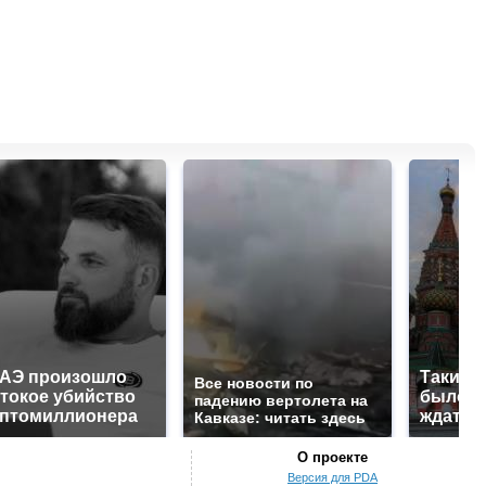
ОАЭ произошло
Таких 
Все новости по
токое убийство
было с 
падению вертолета на
иптомиллионера
ждать 
Кавказе: читать здесь
О проекте
Версия для PDA