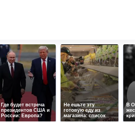
Где будет встреча
Не ешьте эту
В 
президентов США и
готовую еду из
жес
России: Европа?
магазина: список
кр