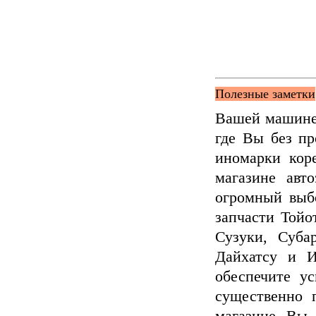
Полезные заметки
Вашей машине 
где Вы без пр
иномарки кор
магазине ав
огромный выбо
запчасти Тойо
Сузуки, Суба
Дайхатсу и И
обеспечите у
существенно 
магазине Вы 