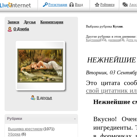
Регистрация
Вход
Рейтинги
Авос
Записи
Друзья
Комментарии
Выбрана рубрика
Кухня
.
О Дзюба
Другие рубрики в этом дневнике
Картинки
(15),
дневник
(3),
Дети р
НЕЖНЕЙШИЕ 
Вторник, 03 Сентябр
Это цитата со
свой цитатник и
В друзья
Нежнейшие с
Вкусно! Оче
Рубрики
-
ингредиенты. 
Вышивка крестиком
(1071)
Уборка
(6)
в формочках 