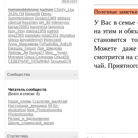
Все (53)
mariapoddubnaya
naziram
Cherry_Lou
Полезные заметки
JAJALYM
Niqpertiti
Oregu
Summergaleon
Susann1969
allibass
У Вас в семье 
cibercat
freezmen
girl_80
interieryou
karsar20081
karuminss
lagoonca
на этим и обяз
lissy_lissy
marina1959
natmol
olga2365
paradaks
rosal2301
shurabux
становится т
ssleza
tanyabilevych
triplecrash
Алла_Максимова
ГоРшКоВа_АлЕсЯ
Можете даж
Евгешка_Герцог
Лия_Шведова
Любовь_Ди
Людок27
Мир__Чудес
смотрится на с
Мурчиня
Ольга-Сидорова
Ольга59-
СЕВЕРНАЯ_ТАТЬЯНКА
Татьяна578
чай. Приятного
Сообщества
-
Читатель сообществ
(Всего в списке: 8)
Наши_схемы
Ссылочки_малятам
Настоящая_женщина
All-for-
photoshop
New_Photoshopinka
Photoshopinka
Релакс_и_вдохновение
Школа_славянской_магии
Статистика
-