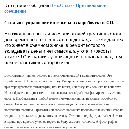
Это цитата сообщения
НебоОблака
Оригинальное
сообщение
Стильное украшение интерьера из коробочек от CD.
Неожиданно простая идея для людей креативных или
для временно стесненных в средствах, а также для тех
кто живет в съемном жилье, в ремонт которого
вкладывать деньги нет смысла, а у юта и красоты
хочется! Опять-таки - утилизация использованных, тем
более пластиковых коробочек.
В исполнении - легко, дешево и очень, очень на мой взгляд интересно. Это
коробочки от CD, наклеенные на стену. Внутрь каждой вставлен распечатанный на
принтере фрагмент фотографии, или коллажа, или рисунка - это уже на ваш вкус.
На изображении видны точки - это специальная обработка фильтром - имитация
офсета. Изображение в любой момент можно заменить, не снимая коробок со
стены. Такая вот волшебная стенка - меняющая свой вид в зависимости от от
настроения хозяина. Приготовили заранее несколько изображений и меняй себе на
здоровье, хоть каждый день, хоть по сезону. Отлично подойдет для рабочей стены
в кухне, про красоту уже повторять не буду, а моется отлично. А фотография
семьи - по-моему это всегда очень мило и уместно.