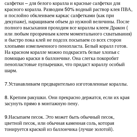
салфетки – для белого коралла и красные салфетки для
красного коралла. Разводим 50% водный раствор клея ПВА,
и послойно обклеиваем каркас салфетками (как при
декупаже), наращиваем объем до нужной величины. После
полного высыхания проходим все кораллы клеем Дракон (
или любым прозрачным клеем моментального схватывания)
и быстро пока клей не подсох посыпаем со всех сторон
хлопьями измельченного пенопласта. Белый коралл готов.
На красном коралле можно подкрасить белые хлопья с
помощью краски в баллончике. Она слегка покоробит
пенопластовые пупырешки, что придаст кораллу особый
шарм.
7.Устанавливаем предварительно изготовленные кораллы.
8. Крепим ракушки. Они прекрасно держатся, если их края
засунуть прямо в монтажную пену.
9.Насыпаем песок. Это может быть обычный песок,
цветной песок, или обычная каменная соль, которая
тонируется краской из баллончика (лучше золотой).