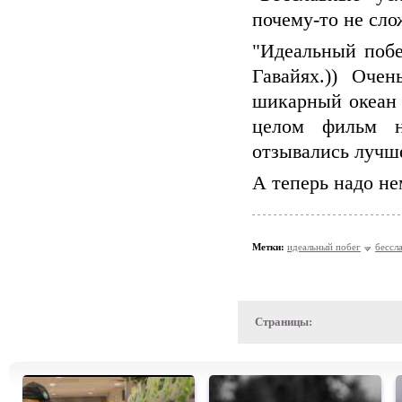
почему-то не сло
"Идеальный побе
Гавайях.)) Оче
шикарный океан в
целом фильм н
отзывались лучше
А теперь надо не
Метки:
идеальный побег
бессл
Страницы: