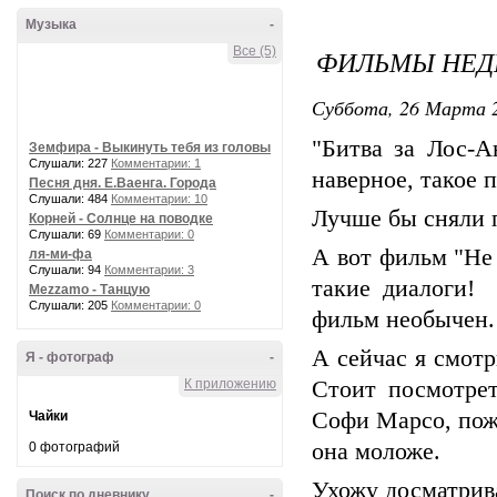
Музыка
-
Все (5)
ФИЛЬМЫ НЕД
Суббота, 26 Марта 2
"Битва за Лос-А
Земфира - Выкинуть тебя из головы
Слушали: 227
Комментарии: 1
наверное, такое 
Песня дня. Е.Ваенга. Города
Слушали: 484
Комментарии: 10
Лучше бы сняли 
Корней - Солнце на поводке
Слушали: 69
Комментарии: 0
А вот фильм "Не 
ля-ми-фа
Слушали: 94
Комментарии: 3
такие диалоги! 
Mezzamo - Танцую
Слушали: 205
Комментарии: 0
фильм необычен.
А сейчас я смот
Я - фотограф
-
К приложению
Стоит посмотрет
Софи Марсо, пожа
Чайки
она моложе.
0 фотографий
Ухожу досматрив
Поиск по дневнику
-