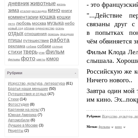
дневник
животные
- это французск
жизнь
кино
зима
книги
италия
кассандра
"...
Действие пе
кошка
комментарии
кошки
музыка
связаны друг с
любовь
москва
небо
лето
новый год
облака
одиночество
осень
в попытках по
отдых
отношения
помощь
праздник
работа
птицы
чём обвиняется з
путешествие
реклама
собаки
собака
солнце
фильм
Фильм Клода Лел
тверь
стихи
утки
фото
юмор
слышала. Хороши
фильмы
цветы
Российскую же к
Рубрики
-
Ничего нового..
Искусство, культура, литература
(61)
Братья наши меньшие
(50)
Завтра один мой
Путешествия и отдых
(47)
им кино. Эх..пок
Стихи
(14)
Фотостудия
(8)
Картинки на ночь!
(7)
Южная Америка
(7)
Рубрики:
Искусство, культура, л
Автомобили
(6)
Лучшее в Москве
(3)
Метки:
фильмы
кино
Рецепты
(2)