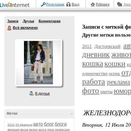
Регистрация
Вход
Рейтинги
Авос
Записи
Друзья
Комментарии
Записи с меткой 
Всё включено
Другие метки пользо
ав
2012
Достоевский
дневник
живо
кошка
кошки
к
от
одиночество
осень
работа
реклама
фото
юмо
цветы
В друзья
ЖЕЛЕЗНОДО
Метки
-
Вторник, 12 Июля 20
блог
авто
блоги
2012
23 февраля
венеция
весна
видео
волга
день
депрессия