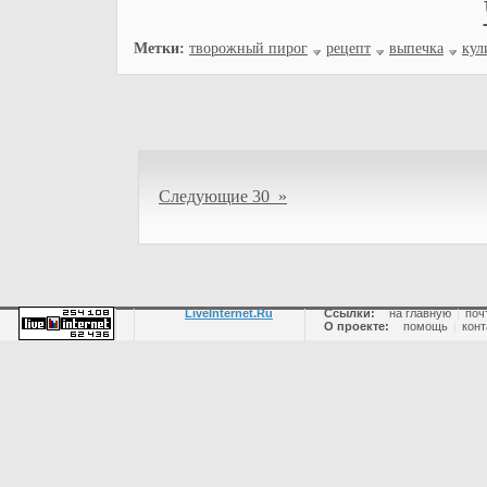
Метки:
творожный пирог
рецепт
выпечка
кул
Следующие 30 »
LiveInternet.Ru
Ссылки:
на главную
|
поч
О проекте:
помощь
|
конт