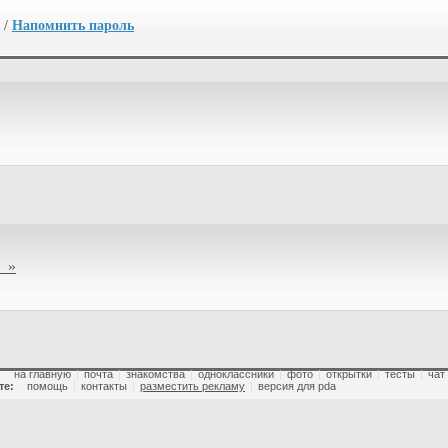
/
Напомнить пароль
 »
:
на главную
|
почта
|
знакомства
|
одноклассники
|
фото
|
открытки
|
тесты
|
чат
те:
помощь
|
контакты
|
разместить рекламу
|
версия для pda