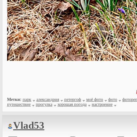
Метки:
парк
александрия
петергоф
моё фото
фото
фоторе
путешествие
прогулка
хорошая погода
настроение
Vlad53