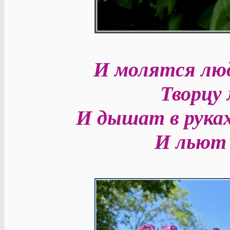
И молятся лю
Творцу
И дышат в рука
И льют