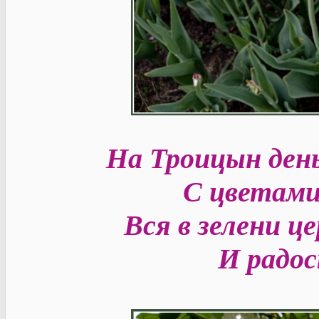
На Троицын день
С цветами
Вся в зелени це
И радос