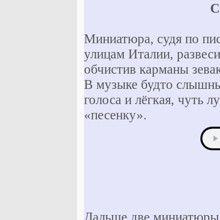
С
Миниатюра, судя по пис
улицам Италии, развеси
обчистив карманы зевак
В музыке будто слышны
голоса и лёгкая, чуть 
«песенку».
Дальше две миниатюр