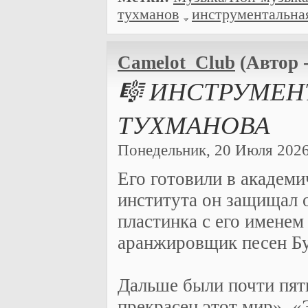
тухманов
инструментальна
Camelot_Club
(Автор 
🎼 ИНСТРУМЕН
ТУХМАНОВА
Понедельник, 20 Июля 2026 
Его готовили в академ
института он защищал о
пластинка с его имене
аранжировщик песен Б
Дальше были почти пят
прекрасен этот мир», 