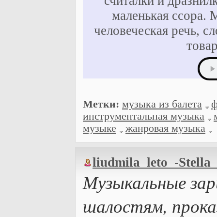
считалки и дразнилк
маленькая ссора. 
человеческая речь, с
товар
Метки:
музыка из балета
ф
инструментальная музыка
музыке
жанровая музыка
liudmila_leto_-Stella
Музыкальные зар
шалостям, прока