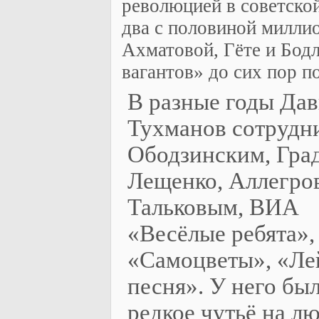
революцией в советско
два с половиной милли
Ахматовой, Гёте и Бод
вагантов» до сих пор п
В разные годы Да
Тухманов сотрудн
Ободзинским, Гра
Лещенко, Аллегро
Тальковым, ВИА
«Весёлые ребята»,
«Самоцветы», «Ле
песня». У него бы
редкое чутьё на лю