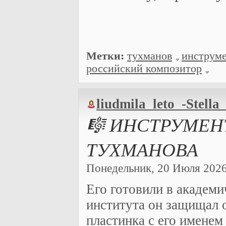
Метки:
тухманов
инструме
российский композитор
liudmila_leto_-Stella
🎼 ИНСТРУМЕН
ТУХМАНОВА
Понедельник, 20 Июля 2026 
Его готовили в академ
института он защищал о
пластинка с его имене