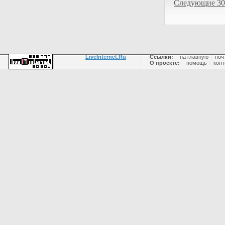
Следующие 30
LiveInternet.Ru
Ссылки:
на главную
|
поч
О проекте:
помощь
|
конт