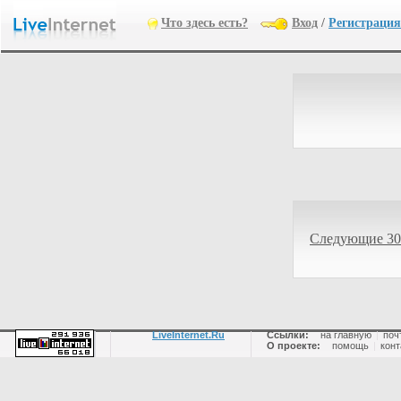
Что здесь есть?
Вход
/
Регистрация
Следующие 30
LiveInternet.Ru
Ссылки:
на главную
|
поч
О проекте:
помощь
|
конт