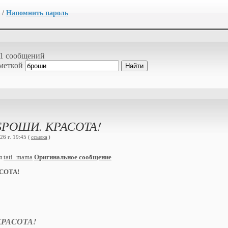
/
Напомнить пароль
1 сообщений
 меткой
БРОШИ. КРАСОТА!
6 г. 19:45 (
ссылка
)
ия
tati_mama
Оригинальное сообщение
АСОТА!
 КРАСОТА!