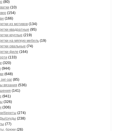
чо
(80)
ватки
(10)
овер
(154)
ан
(166)
етки из мотивов
(134)
фетки квадратные
(95)
етки круглые
(219)
етки на мягкую мебель
(19)
фетки овальные
(74)
фетки филе
(164)
ерти
(133)
и
(320)
ы
(944)
ки
(648)
 зиг-заг
(85)
ры вязания
(536)
ашения
(141)
е
(941)
ты
(326)
и
(306)
ки/береты
(274)
фы/снуды
(238)
пы
(77)
ты, брюки
(26)