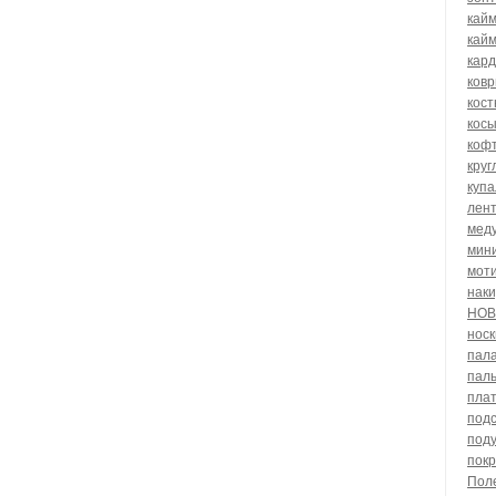
кай
кайм
кар
ковр
кос
косы
коф
круг
купа
лент
мед
мин
мот
нак
НОВ
носк
пал
пал
пла
подс
под
пок
Пол