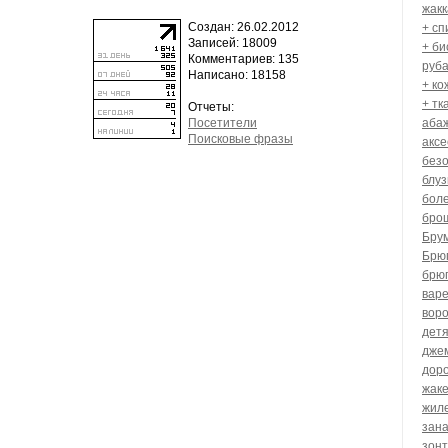
жак
Создан: 26.02.2012
+ с
Записей: 18009
+ би
Комментариев: 135
руб
Написано: 18158
+ ко
+ тк
Отчеты:
Посетители
аба
Поисковые фразы
акс
без
блуз
бол
бро
Бру
Брюг
брюг
варе
вор
дет
дже
дор
жак
жил
зана
зон