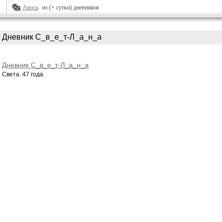
Авось
из (+ сутки) дневников
Дневник С_в_е_т-Л_а_н_а
Дневник С_в_е_т-Л_а_н_а
Света. 47 года.