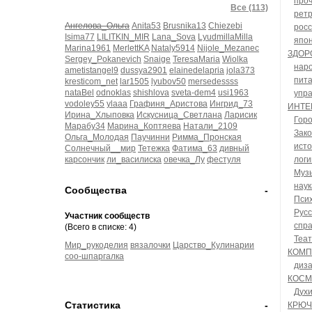
про
Все (113)
рет
Ангелова_Ольга
Anita53
Brusnika13
Chiezebi
росс
Isima77
LILITKIN_MIR
Lana_Sova
LyudmillaMilla
япон
Marina1961
MerlettKA
Nataly5914
Nijole_Mezanec
ЗДОР
Sergey_Pokanevich
Snaige
TeresaMaria
Wiolka
нар
ametistangel9
dussya2901
elainedelapria
jola373
пит
kresticom_net
lar1505
lyubov50
mersedessss
nataBel
odnoklas
shishlova
sveta-dem4
usi1963
упр
vodoley55
ylaaa
Графиня_Аристова
Ингрид_73
ИНТЕ
Ирина_Хлыповка
Искусница_Светлана
Ларисик
Горо
Марабу34
Марина_Коптяева
Натали_2109
Зако
Ольга_Молодая
Паучинни
Римма_Пронская
ист
Солнечный__мир
Тетежка
Фатима_63
дивный
карсончик
ли_василиска
овечка_Лу
фестуля
логи
Муз
наук
Сообщества
-
Пси
Русс
Участник сообществ
спр
(Всего в списке: 4)
Теат
Мир_рукоделия
вязалочки
Царство_Кулинарии
КОМП
соо-шпаргалка
диза
КОСМ
Дух
Статистика
-
КРЮЧ