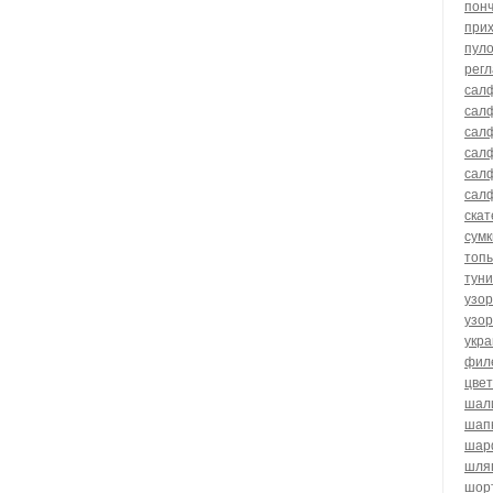
пон
прих
пул
регл
салф
сал
салф
салф
сал
сал
скат
сумк
топ
туни
узор
узо
укр
фил
цве
шал
шап
шар
шля
шор