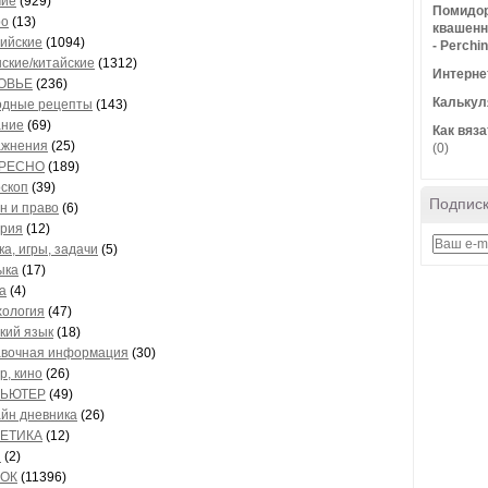
чие
(929)
Помидор
ро
(13)
квашенн
ийские
(1094)
- Perchi
ские/китайские
(1312)
Интерне
ОВЬЕ
(236)
Калькул
одные рецепты
(143)
ание
(69)
Как вяз
ажнения
(25)
(0)
РЕСНО
(189)
скоп
(39)
Подписк
н и право
(6)
ория
(12)
ка, игры, задачи
(5)
ыка
(17)
а
(4)
хология
(47)
кий язык
(18)
авочная информация
(30)
р, кино
(26)
ЬЮТЕР
(49)
йн дневника
(26)
ЕТИКА
(12)
и
(2)
ОК
(11396)