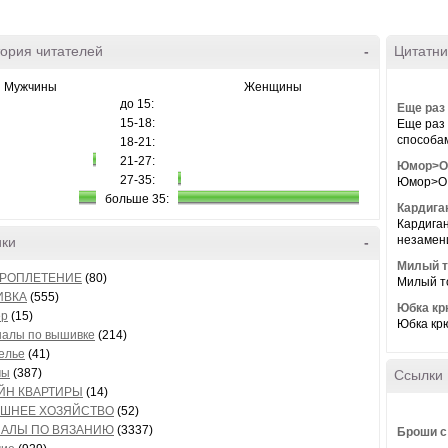
ория читателей
-
Цитатни
Мужчины
Женщины
до 15:
Еще раз
15-18:
Еще раз 
способами
18-21:
21-27:
Юмор>О 
27-35:
Юмор>О м
больше 35:
Кардига
Кардиган
незамени
ики
-
Милый т
РОПЛЕТЕНИЕ
(80)
Милый т
ИВКА
(555)
Юбка кр
ер
(15)
Юбка крю
налы по вышивке
(214)
елье
(41)
мы
(387)
Ссылки
ЙН КВАРТИРЫ
(14)
ШНЕЕ ХОЗЯЙСТВО
(52)
АЛЫ ПО ВЯЗАНИЮ
(3337)
Броши с