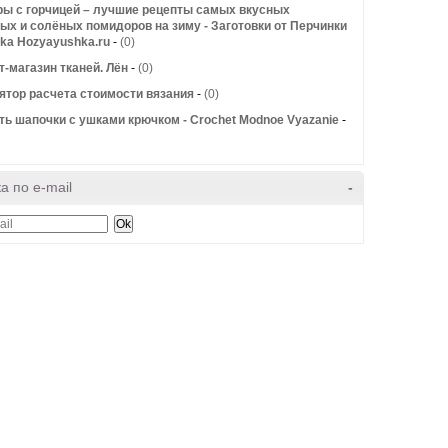
ы с горчицей – лучшие рецепты самых вкусных
ых и солёных помидоров на зиму - Заготовки от Перчинки
nka Hozyayushka.ru
-
(0)
т-магазин тканей. Лён
-
(0)
ятор расчета стоимости вязания
-
(0)
ать шапочки с ушками крючком - Crochet Modnoe Vyazanie
-
а по e-mail
-