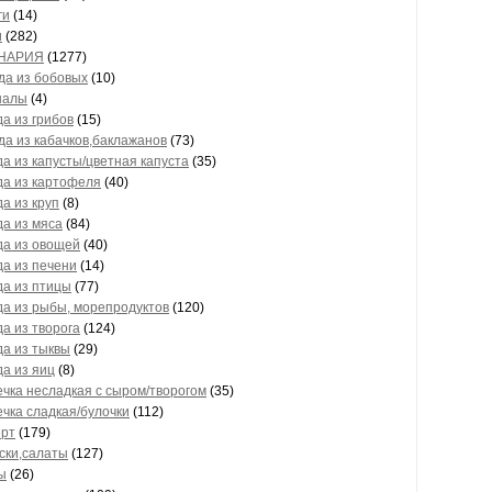
ги
(14)
и
(282)
НАРИЯ
(1277)
да из бобовых
(10)
налы
(4)
а из грибов
(15)
а из кабачков,баклажанов
(73)
а из капусты/цветная капуста
(35)
да из картофеля
(40)
а из круп
(8)
а из мяса
(84)
да из овощей
(40)
а из печени
(14)
а из птицы
(77)
а из рыбы, морепродуктов
(120)
а из творога
(124)
а из тыквы
(29)
а из яиц
(8)
чка несладкая с сыром/творогом
(35)
чка сладкая/булочки
(112)
ерт
(179)
ски,салаты
(127)
ы
(26)