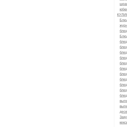
шра
юбк
КУЛИ
Блю
жур
блюд
Блюд
блюд
блю
блюд
блюд
блю
блюд
блюд
блюд
блюд
блюд
блюд
выпе
выпе
дес
Заку
кекс