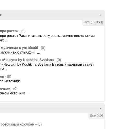
к
-
Все (17953)
 про росток
-
(0)
про росток Рассчитать высоту ростка можно несколькими
: ...
мужчинах с улыбкой!
-
(0)
ужчинах с улыбкой! ...
н «Чешуя» by Kochkina Svetlana
-
(0)
 «Чешуя» by Kochkina Svetlana Базовый кардиган станет
м...
оп
-
(0)
оп Источник
ючком
-
(0)
чком Источник ...
-
Все (45)
 розочками крючком
-
(0)