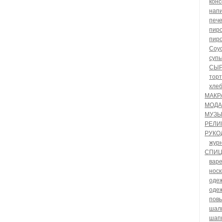
кон
нап
печ
пиро
пиро
Соу
суп
СЫ
тор
хле
МАКР
МОДА
МУЗЫ
РЕЛИ
РУКО
жур
СПИ
варе
носк
оде
одеж
пов
шал
шап