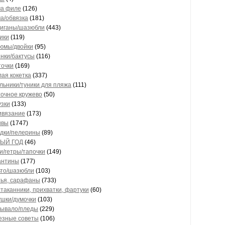
ма филе
(126)
а/обвязка
(181)
диганы/шазюбли
(443)
ики
(119)
тюмы/двойки
(95)
нки/бактусы
(116)
точки
(169)
лая кокетка
(337)
льники/туники для пляжа
(111)
очное кружево
(50)
узки
(133)
ивязание
(173)
ивы
(1747)
идки/пелерины
(89)
ЫЙ ГОД
(46)
и/гетры/тапочки
(149)
антины
(177)
ьто/шазюбли
(103)
тья, сарафаны
(733)
таканники, прихватки, фартуки
(60)
ушки/думочки
(103)
рывало/пледы
(229)
езные советы
(106)