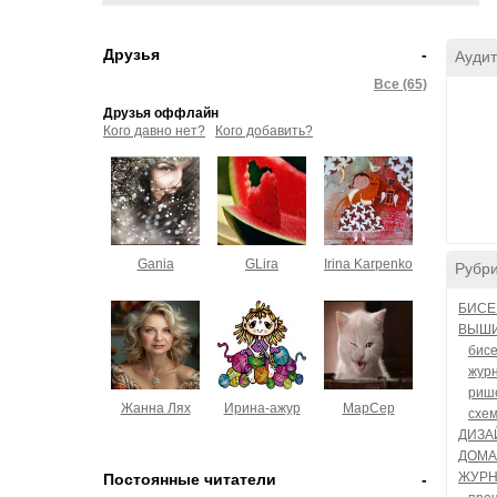
Друзья
-
Аудит
Все (65)
Друзья оффлайн
Кого давно нет?
Кого добавить?
Gania
GLira
Irina Karpenko
Рубр
БИСЕ
ВЫШ
бис
жур
риш
Жанна Лях
Ирина-ажур
МарСер
схе
ДИЗА
ДОМА
ЖУРН
Постоянные читатели
-