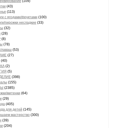
сервирование
(109)
итки
(43)
енье
(113)
ги с ягодами/фруктами
(100)
ги/пирожки несладкие
(33)
сы
(32)
ы
(28)
Р
(8)
ты
(78)
б/лаваш
(53)
АМЕ
(27)
(40)
КА
(2)
ГИЯ
(5)
ДЕЛИЕ
(398)
налы
(155)
ЦЫ
(2385)
жки/митенки
(64)
и
(29)
жда
(405)
да для детей
(145)
ышаем мастерство
(300)
и
(39)
ки
(204)