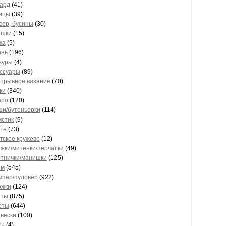
кард
(41)
пицы
(39)
сер, бусины
(30)
ашки
(15)
жа
(5)
ань
(196)
журы
(4)
ессуары
(89)
отрывное вязание
(70)
ки
(340)
еро
(120)
ши/бутоньерки
(114)
мстик
(9)
ге
(73)
гское кружево
(12)
жки/митенки/перчатки
(49)
отнички/манишки
(125)
ям
(545)
мпер/пуловер
(922)
ожки
(124)
еты
(875)
еты
(644)
вески
(100)
ты
(4)