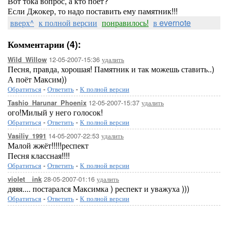
Вот тока вопрос, а кто поет?
Если Джокер, то надо поставить ему памятник!!!
вверх^
к полной версии
понравилось!
в evernote
Комментарии (4):
12-05-2007-15:36
удалить
Wild_Willow
Песня, правда, хорошая! Памятник и так можешь ставить..)
А поёт Максим))
Обратиться
-
Ответить
-
К полной версии
12-05-2007-15:37
удалить
Tashio_Harunar_Phoenix
ого!Милый у него голосок!
Обратиться
-
Ответить
-
К полной версии
14-05-2007-22:53
удалить
Vasiliy_1991
Малой жжёт!!!!!респект
Песня классная!!!!
Обратиться
-
Ответить
-
К полной версии
28-05-2007-01:16
удалить
violet__ink
дяяя.... постарался Максимка ) респект и уважуха )))
Обратиться
-
Ответить
-
К полной версии