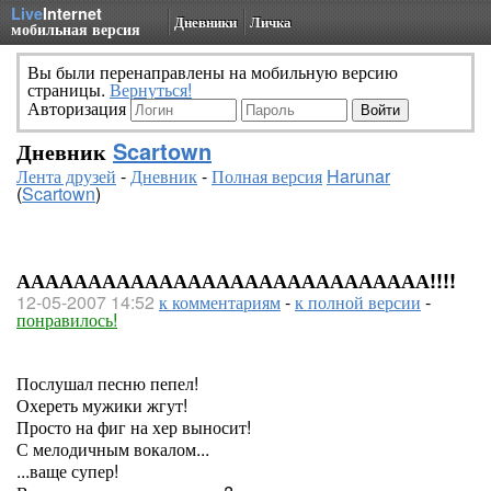
Live
Internet
Дневники
Личка
мобильная версия
Вы были перенаправлены на мобильную версию
страницы.
Вернуться!
Авторизация
Дневник
Scartown
Лента друзей
-
Дневник
-
Полная версия
Harunar
(
Scartown
)
ААААААААААААААААААААААААААААА!!!!
12-05-2007 14:52
к комментариям
-
к полной версии
-
понравилось!
Послушал песню пепел!
Охереть мужики жгут!
Просто на фиг на хер выносит!
С мелодичным вокалом...
...ваще супер!