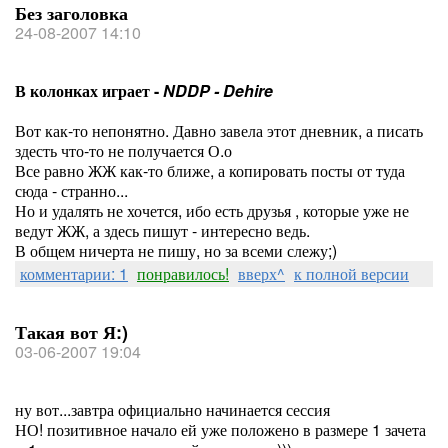
Без заголовка
24-08-2007 14:10
В колонках играет -
NDDP - Dehire
Вот как-то непонятно. Давно завела этот дневник, а писать
здесть что-то не получается О.о
Все равно ЖЖ как-то ближе, а копировать посты от туда
сюда - странно...
Но и удалять не хочется, ибо есть друзья , которые уже не
ведут ЖЖ, а здесь пишут - интересно ведь.
В общем ничерта не пишу, но за всеми слежу;)
комментарии: 1
понравилось!
вверх^
к полной версии
Такая вот Я:)
03-06-2007 19:04
ну вот...завтра официально начинается сессия
НО! позитивное начало ей уже положено в размере 1 зачета