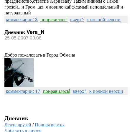
праздненство,ответив Карнавалу Таким ливнем с Такой
грозой...и Гром...ах..я ловило кайф,самый неподдельный и
натуральный
комментарии: 3
понравилось!
вверх^
к полной версии
Дневник Vera_N
25-05-2007 00:08
Добро пожаловать в Город Обмана
комментарии: 17
понравилось!
вверх^
к полной версии
Дневник
Лента друзей
/
Полная версия
Добавить в друзья