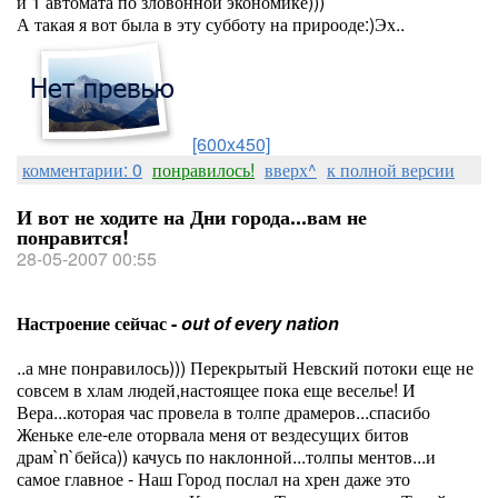
и 1 автомата по зловонной экономике)))
А такая я вот была в эту субботу на прирооде:)Эх..
[600x450]
комментарии: 0
понравилось!
вверх^
к полной версии
И вот не ходите на Дни города...вам не
понравится!
28-05-2007 00:55
Настроение сейчас -
out of every nation
..а мне понравилось))) Перекрытый Невский потоки еще не
совсем в хлам людей,настоящее пока еще веселье! И
Вера...которая час провела в толпе драмеров...спасибо
Женьке еле-еле оторвала меня от вездесущих битов
драм`n`бейса)) качусь по наклонной...толпы ментов...и
самое главное - Наш Город послал на хрен даже это