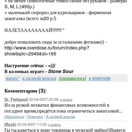
+ не менее симпотичные тёмно-синие без рукавов - размеры
S, M, L:(450р.)
+ маленький сюрприз для курильщиков - фирменная
зажигалка (всего за20 р.!)
НАЛЕТААААААААЙ!!!!!!!! "
добро пожаловать сюда за остальными фотками)) -
http://www.overdose.ru/forum/index.php?
showtopic=2949&st=165
Настроение сейчас -
=)))
В колонках играет -
Stone Sour
вверх^
к полной версии
понравилось!
в evernote
Комментарии (3):
22-04-2007-22:58
удалить
Dr_Feelgood
Из-за резкой нехватки финансовых возможностей в
послднее время,придётся пока ограничиться зажигалкой...
Обратиться
-
Ответить
-
К полной версии
23-04-2007-11:05
удалить
lRockl
Гы гы,кажеться я знаю товарища в мужской майки))Вывеси