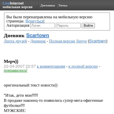
Live
Internet
Дневники
Личка
мобильная версия
Вы были перенаправлены на мобильную версию
страницы.
Вернуться!
Авторизация
Дневник
Scartown
Лента друзей
-
Дневник
-
Полная версия
Лерун
(
Scartown
)
Мерч))
22-04-2007 22:57
к комментариям
-
к полной версии
-
понравилось!
оригинальный текст новости))
"Итак, дети мои!!!!!!
В продаже наконец-то появились супер-мега-офигенные
футболки!!!!
МУЖСКИЕ: