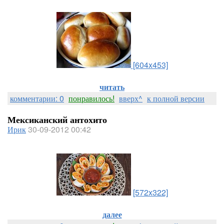
[604x453]
читать
комментарии: 0
понравилось!
вверх^
к полной версии
Мексиканский антохито
Ирик
30-09-2012 00:42
[572x322]
далее