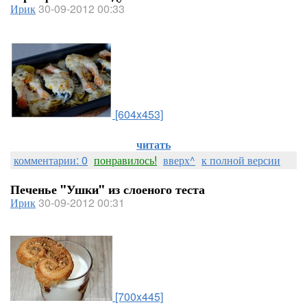
Ирик
30-09-2012 00:33
[604x453]
читать
комментарии: 0
понравилось!
вверх^
к полной версии
Печенье "Ушки" из слоеного теста
Ирик
30-09-2012 00:31
[700x445]