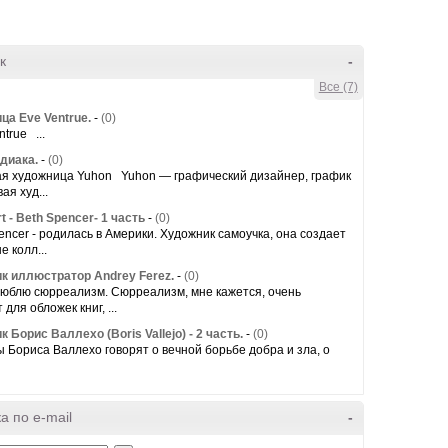
к
-
Все (7)
ца Eve Ventrue.
-
(0)
true ...
диака.
-
(0)
я художница Yuhon Yuhon — графический дизайнер, график
ая худ...
rt - Beth Spencer- 1 часть
-
(0)
ncer - родилась в Америки. Художник самоучка, она создает
 колл...
к иллюстратор Andrey Ferez.
-
(0)
юблю сюрреализм. Сюрреализм, мне кажется, очень
для обложек книг, ...
 Борис Валлeхо (Boris Vallejo) - 2 часть.
-
(0)
ориса Валлехо говорят о вечной борьбе добра и зла, о
а по e-mail
-