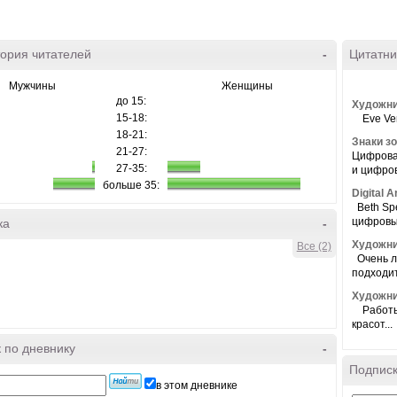
ория читателей
-
Цитатни
Мужчины
Женщины
до 15:
Художни
15-18:
Eve Ven
18-21:
Знаки зо
21-27:
Цифрова
27-35:
и цифров
больше 35:
Digital А
Beth Spe
цифровые
ка
-
Художни
Все (2)
Очень л
подходит 
Художник
Работы Б
красот...
 по дневнику
-
Подписк
в этом дневнике