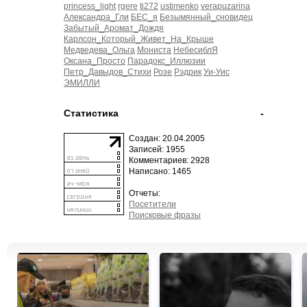
princess_light
rgere
ti272
ustimenko
verapuzarina
Александра_Гли
БЕС_я
Безымянный_сновидец
Забытый_Аромат_Дождя
Карлсон_Который_Живет_На_Крыше
Медведева_Ольга
Мониста
НебесиблЯ
Оксана_Просто
Парадокс_Иллюзии
Петр_Давыдов_Стихи
Розе
Рэдрик
Уи-Уис
ЭМИЛЛИ
Статистика
-
Создан: 20.04.2005
Записей: 1955
Комментариев: 2928
Написано: 1465
Отчеты:
Посетители
Поисковые фразы