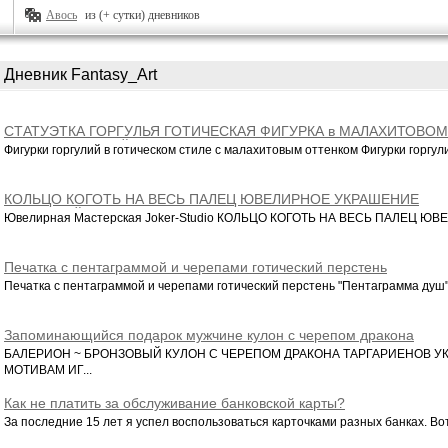
Авось
из (+ сутки) дневников
Дневник Fantasy_Art
СТАТУЭТКА ГОРГУЛЬЯ ГОТИЧЕСКАЯ ФИГУРКА в МАЛАХИТОВОМ
ЦВЕТЕ КРАСИВЫЙ ПОДАРОК в СТИЛЕ ХОРРОР
Фигурки горгулий в готическом стиле с малахитовым оттенком Фигурки горгулий
КОЛЬЦО КОГОТЬ НА ВЕСЬ ПАЛЕЦ ЮВЕЛИРНОЕ УКРАШЕНИЕ
СТИЛЬНЫЙ АКСЕССУАР
Ювелирная Мастерская Joker-Studio КОЛЬЦО КОГОТЬ НА ВЕСЬ ПАЛЕЦ ЮВЕ
Печатка с пентаграммой и черепами готический перстень
"Пентаграмма душ" с кельтским узором
Печатка с пентаграммой и черепами готический перстень "Пентаграмма душ".
Запоминающийся подарок мужчине кулон с черепом дракона
Балериона
БАЛЕРИОН ~ БРОНЗОВЫЙ КУЛОН С ЧЕРЕПОМ ДРАКОНА ТАРГАРИЕНОВ У
МОТИВАМ ИГ...
Как не платить за обслуживание банковской карты?
За последние 15 лет я успел воспользоваться карточками разных банках. Вот 