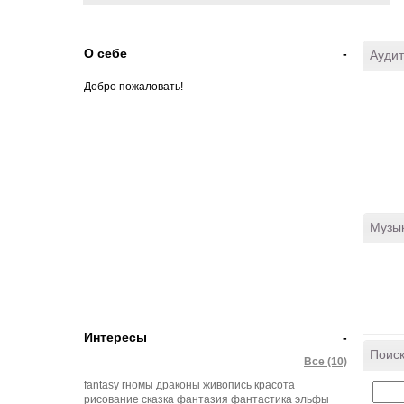
О себе
-
Аудит
Добро пожаловать!
Музы
Интересы
-
Поиск
Все (10)
fantasy
гномы
драконы
живопись
красота
рисование
сказка
фантазия
фантастика
эльфы