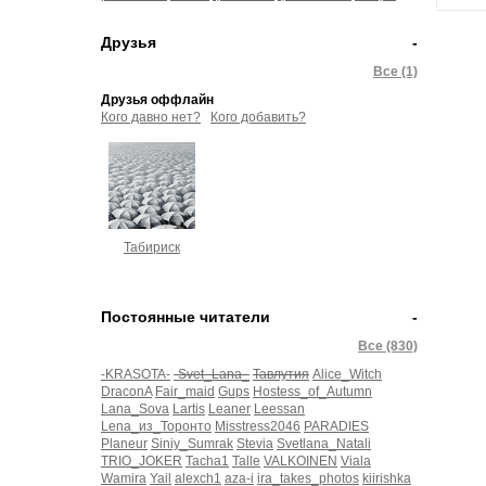
Друзья
-
Все (1)
Друзья оффлайн
Кого давно нет?
Кого добавить?
Табириск
Постоянные читатели
-
Все (830)
-KRASOTA-
-Svet_Lana_
Тавлутия
Alice_Witch
DraconA
Fair_maid
Gups
Hostess_of_Autumn
Lana_Sova
Lartis
Leaner
Leessan
Lena_из_Торонто
Misstress2046
PARADIES
Planeur
Siniy_Sumrak
Stevia
Svetlana_Natali
TRIO_JOKER
Tacha1
Talle
VALKOINEN
Viala
Wamira
Yail
alexch1
aza-i
ira_takes_photos
kiirishka