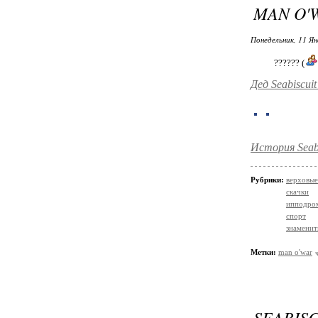
MAN O'
Понедельник, 11 Ян
?????? (
Дед Seabiscui
История
Seab
Рубрики:
верховы
скачки
ипподро
спорт
знаменит
Метки:
man o'war
SEABIS