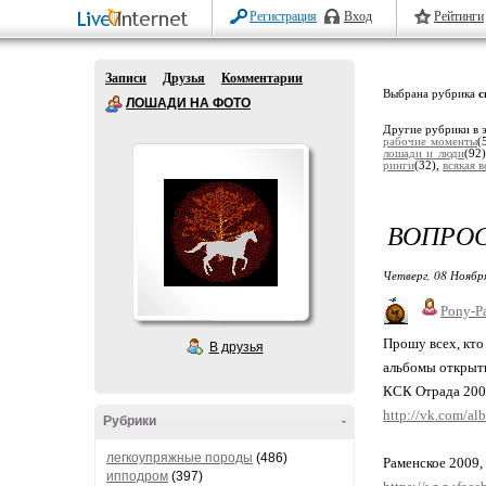
Регистрация
Вход
Рейтинги
Записи
Друзья
Комментарии
Выбрана рубрика
с
ЛОШАДИ НА ФОТО
Другие рубрики в 
рабочие моменты
(
лошади и люди
(92
ринги
(32),
всякая 
ВОПРО
Четверг, 08 Ноябр
Pony-Pa
Прошу всех, кто
В друзья
альбомы открыты
КСК Отрада 20
http://vk.com/
Рубрики
-
легкоупряжные породы
(486)
Раменское 2009,
ипподром
(397)