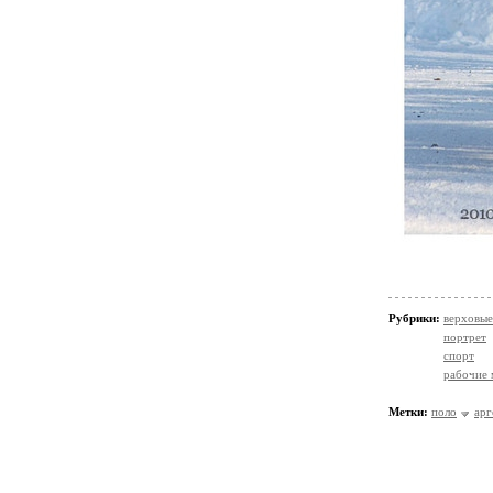
Рубрики:
верховы
портрет
спорт
рабочие
Метки:
поло
арг