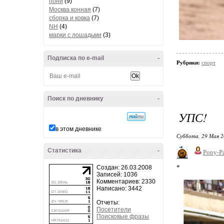
пони
(9)
Москва конная
(7)
сборка и ковка
(7)
NH
(4)
марки с лошадьми
(3)
Подписка по e-mail
-
Рубрики:
спорт
Поиск по дневнику
-
УПС!
в этом дневнике
Суббота, 29 Мая 2
Статистика
-
Pony-Pa
*
Создан: 26.03.2008
Записей: 1036
Комментариев: 2330
Написано: 3442
Отчеты:
Посетители
Поисковые фразы