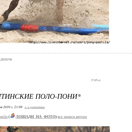
е породы
НТИНСКИЕ ПОЛО-ПОНИ*
я 2010 г. 23:09
+ в цитатник
stila
(
ЛОШАДИ_НА_ФОТО
)
все записи автора