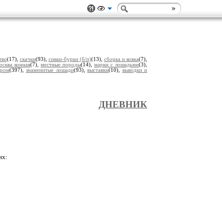
тво
(17),
скачки
(93),
сивки-бурки (б/п)
(13),
сборка и ковка
(7),
осква конная
(7),
местные породы
(14),
марки с лошадьми
(3),
дром
(397),
знаменитые лошади
(93),
выставки
(10),
выводки и
ДНЕВНИК
их: