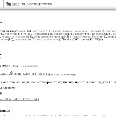
Авось
из (+ сутки) дневников
порт
.
этом дневнике:
юмор
(15),
экстерьер
(71),
тяжелоупряжные породы
(12),
тройки
(27),
творчес
56),
портрет
(187),
пони
(9),
открытки
(14),
объявления
(13),
новости
(46),
на свободе
(35),
М
),
лошади в искусстве
(18),
легкоупряжные породы
(486),
конные заводы России
(41),
иппо
всячина
(96),
ветеринария
(10),
верховые породы
(159),
бега
(300),
архив
(52),
NH
(4)
С
я 2012 г. 15:51
+ в цитатник
stila
(
ЛОШАДИ_НА_ФОТО
)
все записи автора
 знает этих лошадей , написать происхождение или просто любые сведения о н
 для всех:
09
album103267475_122568343
 конкур