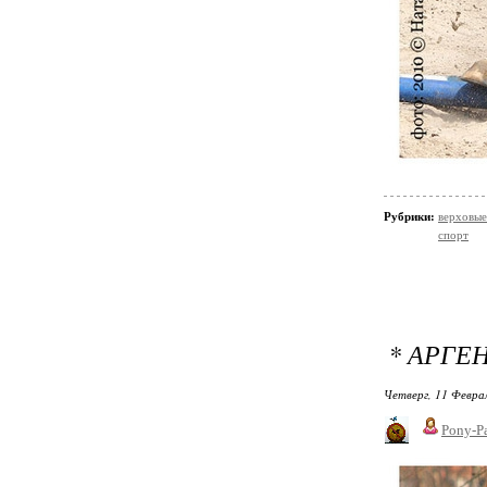
Рубрики:
верховы
спорт
* АРГЕ
Четверг, 11 Феврал
Pony-Pa