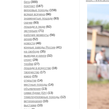
https://www.fac
бега
(300)
портрет
(187)
верховые породы
(159)
всякая всячина
(96)
знаменитые лошади
(93)
скачки
(93)
лошади и люди
(92)
экстерьер
(71)
рабочие моменты
(56)
архив
(52)
новости
(46)
конные заводы России
(41)
на свободе
(35)
выводки и ринги
(32)
спорт
(29)
тройки
(27)
лошади в искусстве
(18)
творчество
(17)
юмор
(15)
открытки
(14)
местные породы
(14)
объявления
(13)
сивки-бурки (б/п)
(13)
тяжелоупряжные породы
(12)
ветеринария
(10)
выставки
(10)