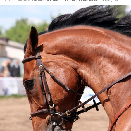
ebook.com/media/set/?set=a.10902604...4.19659.100004586861722&type=3