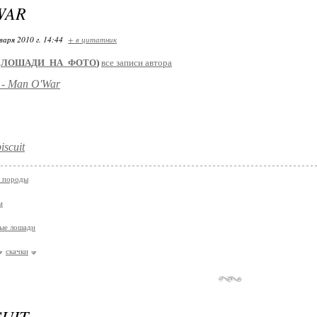
WAR
варя 2010 г. 14:44
+ в цитатник
ЛОШАДИ_НА_ФОТО
)
все записи автора
t - Man O'War
iscuit
е породы
м
ые лошади
скачки
CUIT