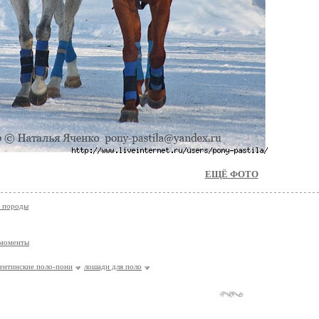
ЕЩЁ ФОТО
е породы
 моменты
ентинские поло-пони
лошади для поло