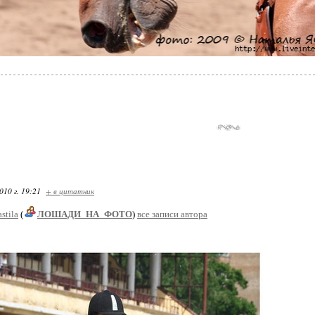
010 г. 19:21
+ в цитатник
stila
(
ЛОШАДИ_НА_ФОТО
)
все записи автора