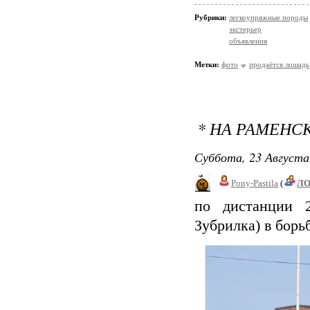
Рубрики:
легкоупряжные породы
экстерьер
объявления
Метки:
фото
продаётся лошадь
* НА РАМЕНС
Суббота, 23 Августа
Pony-Pastila
(
Л
по дистанции 2
Зубрилка) в бор