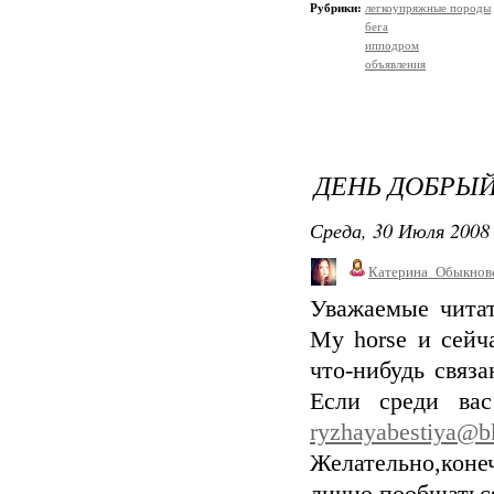
Рубрики:
легкоупряжные породы
бега
ипподром
объявления
ДЕНЬ ДОБРЫЙ
Среда, 30 Июля 2008 
Катерина_Обыкнов
Уважаемые чита
My horse и сейч
что-нибудь связ
Если среди ва
ryzhayabestiya@b
Желательно,конеч