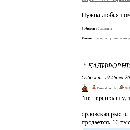
Нужна любая по
Рубрики:
объявления
Метки:
помощь
срочно
опер
* КАЛИФОРНИ
Суббота, 19 Июля 20
Pony-Pastila
(
Л
"не перепрыгну, 
орловская рысист
продается. 60 тыс