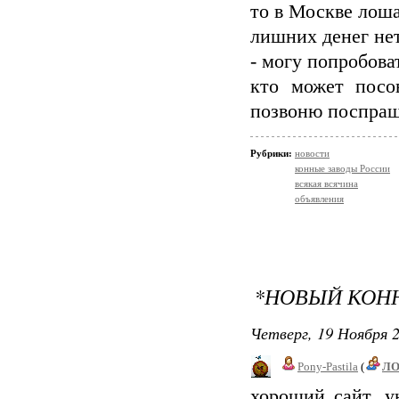
то в Москве лош
лишних денег нет
- могу попробоват
кто может посов
позвоню поспра
Рубрики:
новости
конные заводы России
всякая всячина
объявления
*НОВЫЙ КОН
Четверг, 19 Ноября 2
Pony-Pastila
(
Л
хороший сайт, 