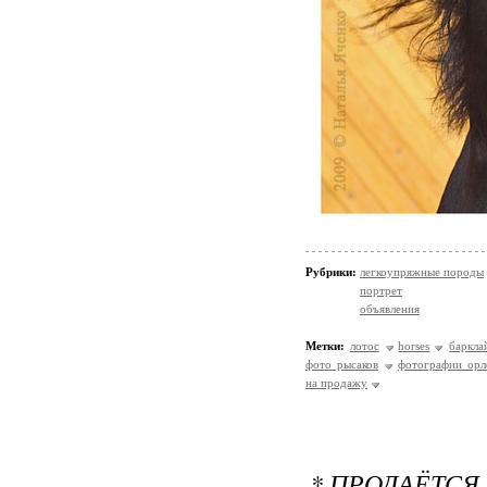
Рубрики:
легкоупряжные породы
портрет
объявления
Метки:
лотос
horses
баркла
фото рысаков
фотографии орл
на продажу
* ПРОДАЁТСЯ 