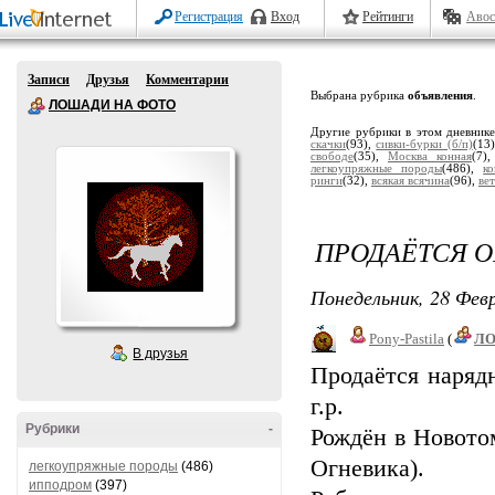
Регистрация
Вход
Рейтинги
Авос
Записи
Друзья
Комментарии
Выбрана рубрика
объявления
.
ЛОШАДИ НА ФОТО
Другие рубрики в этом дневник
скачки
(93),
сивки-бурки (б/п)
(13
свободе
(35),
Москва конная
(7)
легкоупряжные породы
(486),
к
ринги
(32),
всякая всячина
(96),
ве
ПРОДАЁТСЯ О
Понедельник, 28 Февр
Pony-Pastila
(
Л
В друзья
Продаётся наря
г.р.
Рубрики
-
Рождён в Новото
Огневика).
легкоупряжные породы
(486)
ипподром
(397)