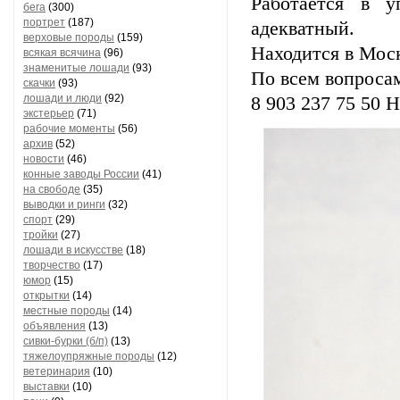
Работается в у
бега
(300)
портрет
(187)
адекватный.
верховые породы
(159)
Находится в Мос
всякая всячина
(96)
знаменитые лошади
(93)
По всем вопросам
скачки
(93)
лошади и люди
(92)
8 903 237 75 50 
экстерьер
(71)
рабочие моменты
(56)
архив
(52)
новости
(46)
конные заводы России
(41)
на свободе
(35)
выводки и ринги
(32)
спорт
(29)
тройки
(27)
лошади в искусстве
(18)
творчество
(17)
юмор
(15)
открытки
(14)
местные породы
(14)
объявления
(13)
сивки-бурки (б/п)
(13)
тяжелоупряжные породы
(12)
ветеринария
(10)
выставки
(10)