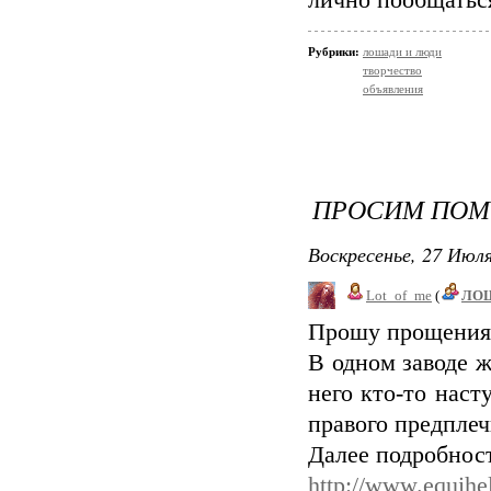
лично пообщаться
Рубрики:
лошади и люди
творчество
объявления
ПРОСИМ ПО
Воскресенье, 27 Июля
Lot_of_me
(
ЛО
Прошу прощения, 
В одном заводе ж
него кто-то наст
правого предплеч
Далее подробност
http://www.equihe