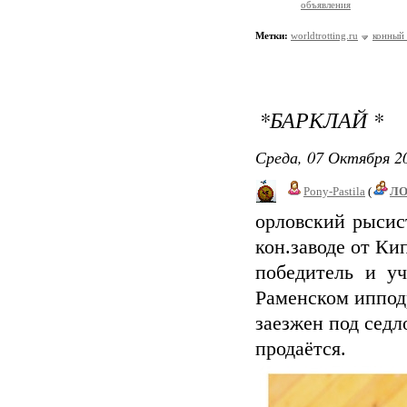
объявления
Метки:
worldtrotting.ru
конный 
*БАРКЛАЙ *
Среда, 07 Октября 20
Pony-Pastila
(
Л
орловский рыси
кон.заводе от Ки
победитель и у
Раменском иппод
заезжен под седл
продаётся.