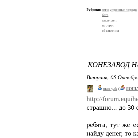
Рубрики:
легкоупряжные породы
бега
экстерьер
портрет
объявления
КОНЕЗАВОД НА
Вторник, 05 Октября
man-yak
(
ЛОША
http://forum.equi
страшно... до 30
ребята, тут же е
найду денег, то 