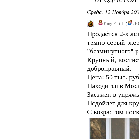
Среда, 12 Ноября 200
Pony-Pastila
(
Л
Продаётся 2-х ле
темно-серый же
"безминутного" р
Крупный, костист
добронравный.
Цена: 50 тыс. руб
Находится в Моск
Заезжен в упряжь
Подойдет для кру
С возрастом посве