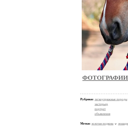
ФОТОГРАФИИ 
Рубрики:
легкоупряжные породы
экстерьер
портрет
объявления
Метки:
золотая подкова
лошади