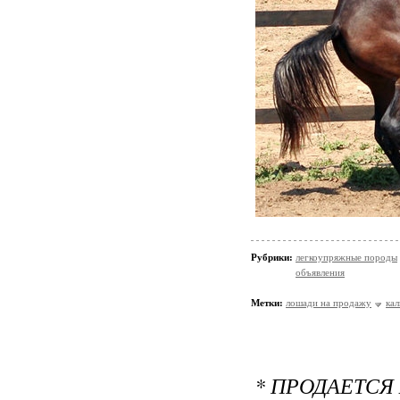
Рубрики:
легкоупряжные породы
объявления
Метки:
лошади на продажу
ка
* ПРОДАЕТСЯ