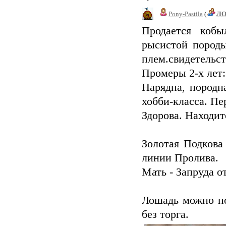
Pony-Pastila
(
Л
Продается коб
рысистой породы
плем.свидетельст
Промеры 2-х лет:
Нарядна, породн
хобби-класса. Пе
Здорова. Находит
Золотая Подкова
линии Пролива.
Мать - Запруда о
Лошадь можно по
без торга.