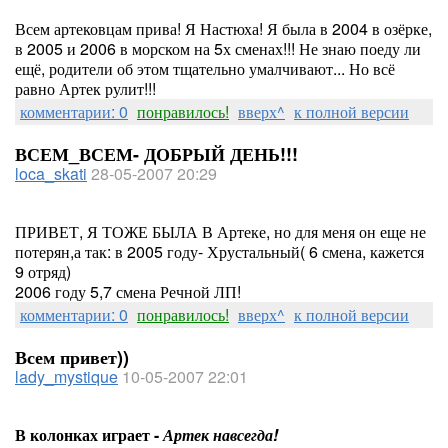
Всем артековцам прива! Я Настюха! Я была в 2004 в озёрке,
в 2005 и 2006 в морском на 5х сменах!!! Не знаю поеду ли
ещё, родители об этом тщательно умалчивают... Но всё
равно Артек рулит!!!
комментарии: 0
понравилось!
вверх^
к полной версии
ВСЕМ_ВСЕМ- ДОБРЫЙ ДЕНЬ!!!
loca_skati
28-05-2007 20:29
ПРИВЕТ, Я ТОЖЕ БЫЛА В Артеке, но для меня он еще не
потерян,а так: в 2005 году- Хрустальный( 6 смена, кажется
9 отряд)
2006 году 5,7 смена Речной ЛП!
комментарии: 0
понравилось!
вверх^
к полной версии
Всем привет))
lady_mystique
10-05-2007 22:01
В колонках играет -
Артек навсегда!