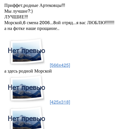
Приффет,родные Артековцы!!!
Мы лучшие?:)
ЛУЧШИЕ!!!
Морской,6 смена 2006...8ой отряд...я вас ЛЮБЛЮ!!!!!!!!
а на фотке наше прощание..
[566x425]
а здесь родной Морской
[425x318]