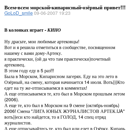
Всем-всем морской-кипарисный-озёрный привет!!!
GoLoD_smile
09-06-2007 19:23
В колонках играет -
КИНО
Ну драсьте, мои любимые артековцы!
Вот и я решила отметиться в сообществе, посвященном
нашему с вами дому-Артеку.
я практически, (ой да что там практически)почетный
артековец.
В этом году еду в 5 раз!!!
Была в Морском, Кипарисном лагерях. Еду на это лето в
Озёрный, на смену, которая начинается 14 июля. Воть)))Кто
едет на ту же-отписываемся в комментах!
А еще отписываемся те, кто был в Морском прошлым летом
(2006).
А еще те, кто был в Морском на 9 смене (октябрь-ноябрь)
2006! Смена "ЛИГА ЮНЫХ ЖУРНАЛИСТОВ АРТЕК.UA"
воть))еси кто найдется, то я ГОЛОД, 14 спец отряд
журналистов.
А еще отписывайтесь те, кто был или едет в Озёрку, Кипарь