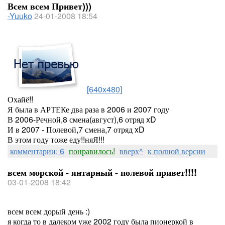
Всем всем Привет)))
-Yuuko
24-01-2008 18:54
[640x480]
Охайё!!
Я была в АРТЕКе два раза в 2006 и 2007 году
В 2006-Речной,8 смена(август),6 отряд xD
И в 2007 - Полевой,7 смена,7 отряд xD
В этом году тоже еду!!няЯ!!!
комментарии: 6
понравилось!
вверх^
к полной версии
всем морской - янтарный - полевой привет!!!!
03-01-2008 18:42
всем всем дорый день :)
я когда то в далеком уже 2002 году была пионеркой в