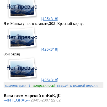
[425x318]
Я и Машка у нас в комнате,302 ,Красный корпус
[425x318]
8ой отряд
[425x318]
комментарии: 3
понравилось!
вверх^
к полной версии
Всем всем морской прЕвЕД!!
---INTEGRAL---
28-05-2007 22:02