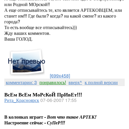
или Родной МОрской!!
А еще отписывайтесь те, кто является АРТЕКОВЦЕМ, или
станет им!!! Где были? когда? на какой смене? из какого
города?
То есть вообще все отписывайтесь)))
Жду ваших комментов.
Ваша ГОЛОД.
[699x458]
комментарии: 3
понравилось!
вверх^
к полной версии
ВсЕм ВсЕм МоРсКоЙ ПрИвЕт!!!
Рита_Красноярск
07-06-2007 17:55
В колонках играет -
Вот что такое АРТЕК!
Настроение сейчас -
СуПеР!!!