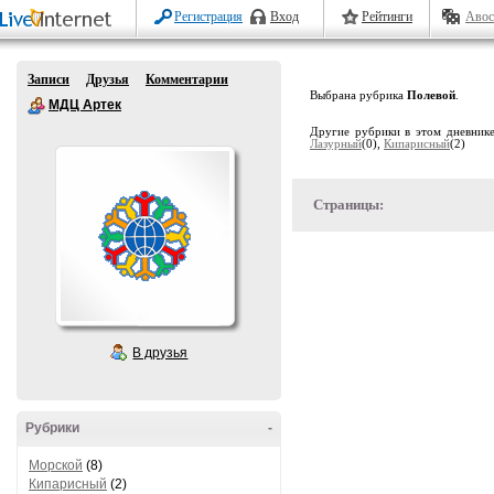
Регистрация
Вход
Рейтинги
Авос
Записи
Друзья
Комментарии
Выбрана рубрика
Полевой
.
МДЦ Артек
Другие рубрики в этом дневник
Лазурный
(0),
Кипарисный
(2)
Страницы:
В друзья
Рубрики
-
Морской
(8)
Кипарисный
(2)