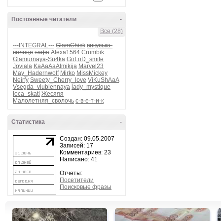
Постоянные читатели
-
Все (28)
---INTEGRAL---
GlamChick
викуська-
солнце
тафа
Alexa1564
Crumbik
Glamurnaya-Su4ka
GoLoD_smile
Joviala
KaAaAaAlmikija
Marvel23
May_Hadernwolf
Mirko
MissMickey
Neirfy
Sweety_Cherry_love
ViKuShAaA
Vsegda_vlublennaya
lady_mystique
loca_skati
Жесяяя
Малолетняя_сволочь
с-в-е-т-и-к
Статистика
-
Создан: 09.05.2007
Записей: 17
Комментариев: 23
Написано: 41
Отчеты:
Посетители
Поисковые фразы