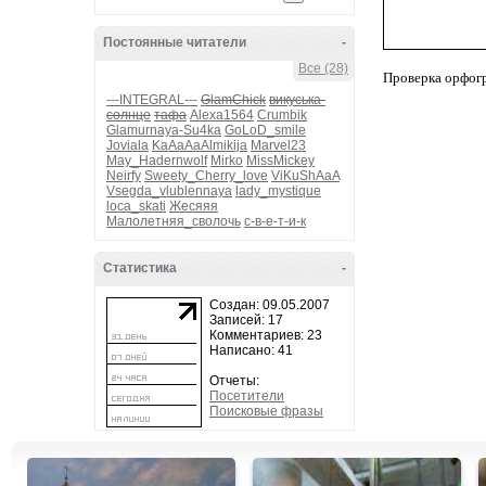
Постоянные читатели
-
Все (28)
Проверка орфог
---INTEGRAL---
GlamChick
викуська-
солнце
тафа
Alexa1564
Crumbik
Glamurnaya-Su4ka
GoLoD_smile
Joviala
KaAaAaAlmikija
Marvel23
May_Hadernwolf
Mirko
MissMickey
Neirfy
Sweety_Cherry_love
ViKuShAaA
Vsegda_vlublennaya
lady_mystique
loca_skati
Жесяяя
Малолетняя_сволочь
с-в-е-т-и-к
Статистика
-
Создан: 09.05.2007
Записей: 17
Комментариев: 23
Написано: 41
Отчеты:
Посетители
Поисковые фразы