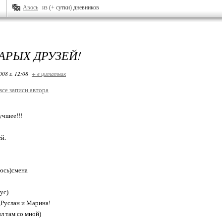
Авось
из (+ сутки) дневников
АРЫХ ДРУЗЕЙ!
008 г. 12:08
+ в цитатник
все записи автора
учшее!!!
й.
юсь)смена
ус)
Руслан и Марина!
л там со мной)