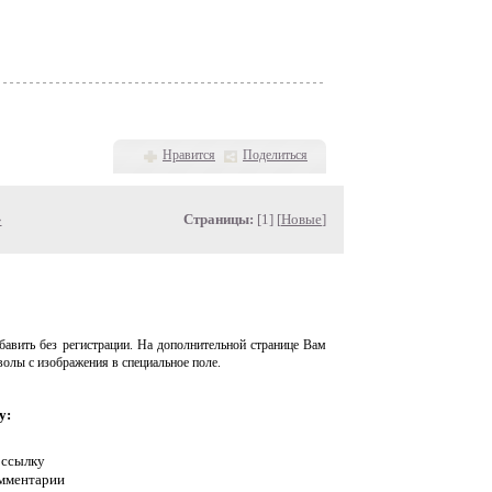
Нравится
Поделиться
»
Страницы:
[1] [
Новые
]
авить без регистрации. На дополнительной странице Вам
волы с изображения в специальное поле.
у:
 ссылку
омментарии