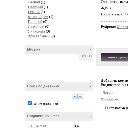
Отзовитесь пажа
Лесной
(1)
Озерный
(1)
Жду!)
Речной
(1)
Пишите в асю:4
Фотографии
(1)
Полевой
(0)
Лазурный
(0)
Рубрики:
Морск
Янтарный
(0)
Хрустальный
(0)
Музыка
-
Все (1)
Комментироват
Добавить комм
Введите свое имя и
Поиск по дневнику
-
Регистрация
в этом дневнике
Текст коммен
Подписка по e-mail
-