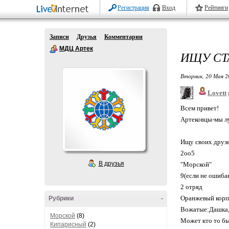
Регистрация
Вход
Рейтинги
Записи
Друзья
Комментарии
МДЦ Артек
ИЩУ СТ
Вторник, 20 Мая 2
Lovett
Всем привет!
Артековцы-мы л
Ищу своих друзе
2оо5
В друзья
"Морской"
9(если не ошиба
2 отряд
Оранжевый корп
Рубрики
-
Вожатые:Дашка,
Морской
(8)
Может кто то бы
Кипарисный
(2)