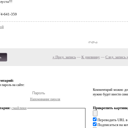
луста!!!
74-641-359
ой
« Пред. запись
—
К дневнику
—
След. запись 
ь
ентарий:
 пароль на сайте:
Комментарий можно доб
нужно будет ввести сим
Напоминание пароля
тария:
смайлики
Прикрепить картинк
Переводить URL в
Подписаться на к