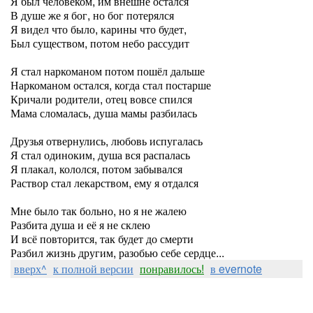
Я был человеком, им внешне остался
В душе же я бог, но бог потерялся
Я видел что было, карины что будет,
Был существом, потом небо рассудит
Я стал наркоманом потом пошёл дальше
Наркоманом остался, когда стал постарше
Кричали родители, отец вовсе спился
Мама сломалась, душа мамы разбилась
Друзья отвернулись, любовь испугалась
Я стал одиноким, душа вся распалась
Я плакал, кололся, потом забывался
Раствор стал лекарством, ему я отдался
Мне было так больно, но я не жалею
Разбита душа и её я не склею
И всё повторится, так будет до смерти
Разбил жизнь другим, разобью себе сердце...
вверх^
к полной версии
понравилось!
в evernote