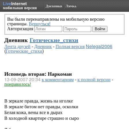
Live
Internet
Дневники
Личка
мобильная версия
Вы были перенаправлены на мобильную версию
страницы.
Вернуться!
Авторизация
Дневник
Готические_стихи
Лента друзей
-
Дневник
-
Полная версия
Nelegal2006
(
Готические_стихи
)
Исповедь вторая: Наркоман
13-09-2007 20:34
к комментариям
-
к полной версии
-
понравилось!
В зеркале правда, жизнь на иголке
В зеркале битом нет правды, осколки
Белая кожа, вены все в дырах
В холодной квартире страшно и сыро