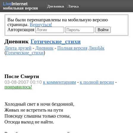
Live
Internet
Дневники
Личка
мобильная версия
Вы были перенаправлены на мобильную версию
страницы.
Вернуться!
Авторизация
Дневник
Готические_стихи
Лента друзей
-
Дневник
-
Полная версия
ЛюцЫк
(
Готические_стихи
)
После Смерти
03-08-2007 00:10
к комментариям
-
к полной версии
-
понравилось!
Холодный свет в ночи бездонной,
Живых не встретить на пути
Повсюду слышны только стоны,
Отсюда выход не найти.