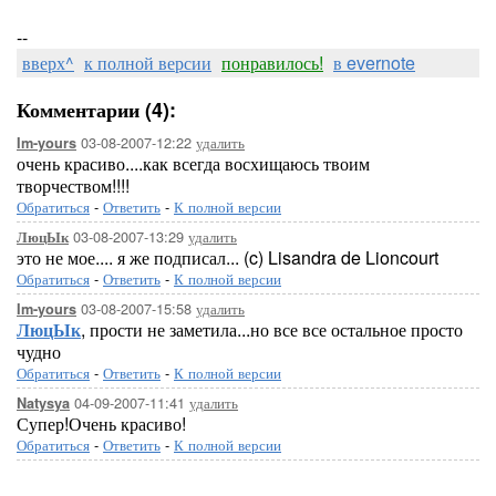
--
вверх^
к полной версии
понравилось!
в evernote
Комментарии (4):
03-08-2007-12:22
удалить
Im-yours
очень красиво....как всегда восхищаюсь твоим
творчеством!!!!
Обратиться
-
Ответить
-
К полной версии
03-08-2007-13:29
удалить
ЛюцЫк
это не мое.... я же подписал... (c) Lisandra de Lioncourt
Обратиться
-
Ответить
-
К полной версии
03-08-2007-15:58
удалить
Im-yours
ЛюцЫк
, прости не заметила...но все все остальное просто
чудно
Обратиться
-
Ответить
-
К полной версии
04-09-2007-11:41
удалить
Natysya
Супер!Очень красиво!
Обратиться
-
Ответить
-
К полной версии