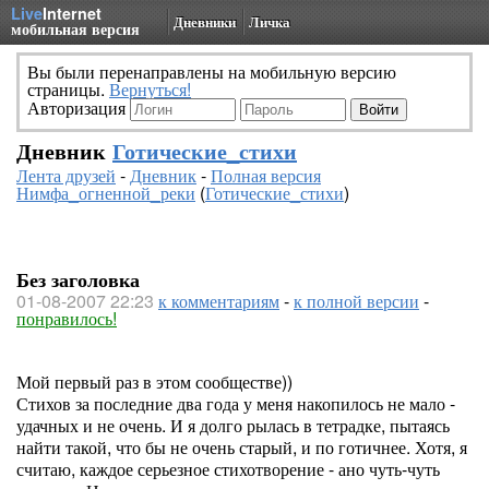
Live
Internet
Дневники
Личка
мобильная версия
Вы были перенаправлены на мобильную версию
страницы.
Вернуться!
Авторизация
Дневник
Готические_стихи
Лента друзей
-
Дневник
-
Полная версия
Нимфа_огненной_реки
(
Готические_стихи
)
Без заголовка
01-08-2007 22:23
к комментариям
-
к полной версии
-
понравилось!
Мой первый раз в этом сообществе))
Стихов за последние два года у меня накопилось не мало -
удачных и не очень. И я долго рылась в тетрадке, пытаясь
найти такой, что бы не очень старый, и по готичнее. Хотя, я
считаю, каждое серьезное стихотворение - ано чуть-чуть