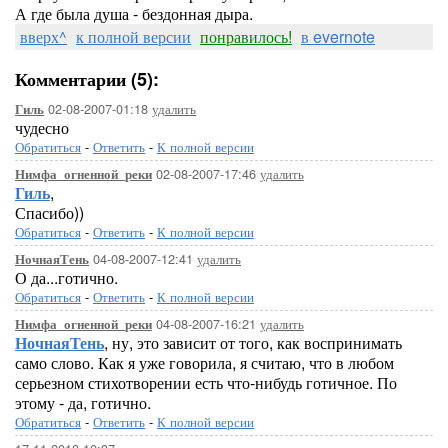
А где была душа - бездонная дыра.
вверх^
к полной версии
понравилось!
в evernote
Комментарии (5):
02-08-2007-01:18
удалить
Гиль
чудесно
Обратиться
-
Ответить
-
К полной версии
02-08-2007-17:46
удалить
Нимфа_огненной_реки
Гиль
,
Спасибо))
Обратиться
-
Ответить
-
К полной версии
04-08-2007-12:41
удалить
НочнаяТень
О да...готично.
Обратиться
-
Ответить
-
К полной версии
04-08-2007-16:21
удалить
Нимфа_огненной_реки
НочнаяТень
, ну, это зависит от того, как воспринимать
само слово. Как я уже говорила, я считаю, что в любом
серьезном стихотворении есть что-нибудь готичное. По
этому - да, готично.
Обратиться
-
Ответить
-
К полной версии