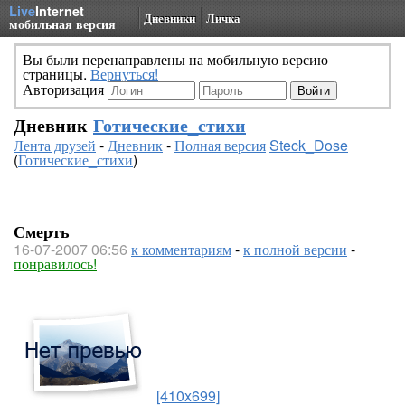
Live
Internet
Дневники
Личка
мобильная версия
Вы были перенаправлены на мобильную версию
страницы.
Вернуться!
Авторизация
Дневник
Готические_стихи
Лента друзей
-
Дневник
-
Полная версия
Steck_Dose
(
Готические_стихи
)
Смерть
16-07-2007 06:56
к комментариям
-
к полной версии
-
понравилось!
[410x699]