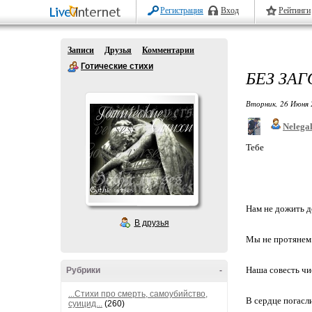
Регистрация
Вход
Рейтинги
Записи
Друзья
Комментарии
Готические стихи
БЕЗ ЗА
Вторник, 26 Июня 
Nelega
Тебе
Нам не дожить д
В друзья
Мы не протянем
Наша совесть чи
Рубрики
-
...Стихи про смерть, самоубийство,
В сердце погасл
суицид...
(260)