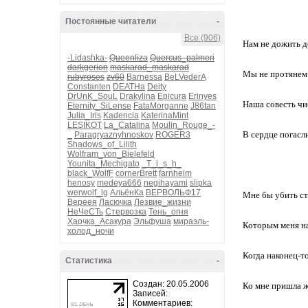
Постоянные читатели
-
Все (906)
Нам не дожить д
-Lidashka-
Queenliza
Quercus_palmeri
darkgerion
maskarad_maskarad
Мы не протянем
rubyroses
zv60
Barnessa
BeLVederA
Constanten
DEATHa
Deity
DrUnK_SouL
Drakylina
Epicura
Erinyes
Наша совесть чи
Eternity_SiLense
FataMorganne
J86tan
Julia_Iris
Kadencia
KaterinaMint
LESIKOT
La_Catalina
Moulin_Rouge_-
В сердце погасл
_
Paragryaznyhnoskov
ROGER3
Shadows_of_Lilith
Wolfram_von_Bielefeld
Younita_Mechigato
_T_i_s_h_
black_WolfF
cornerBrett
farnheim
henosy
medeya666
negihayami
slipka
werwolf_lg
АльёнКа
ВЕРВОЛЬФ17
Мне бы убить с
Вереея
Ласючка
Лезвие_жизни
НеЧеСТь
Стервозка
Тень_огня
Хаочка_Асакура
Эльфуша
мираэль-
Которым меня на
холод_ночи
Когда наконец-т
Статистика
-
Создан: 20.05.2006
Ко мне пришла ж
Записей:
Комментариев: