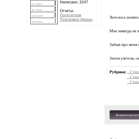
Написано: 3247
Отчеты:
Посетители
Хотелось понять
Поисковые фразы
Мне никогда не 
Забыв про меня 
Затем улетела, с
Рубрики:
...Стих
...Сти
...Сти
Комментироват