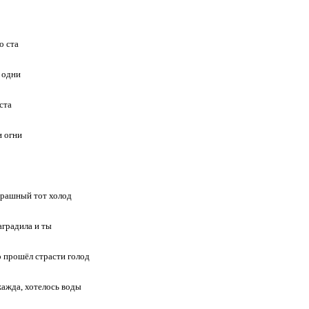
о ста
 одни
ста
и огни
трашный тот холод
градила и ты
о прошёл страсти голод
ажда, хотелось воды