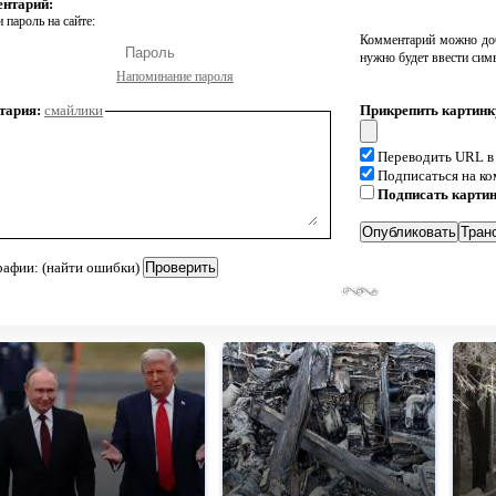
ентарий:
 пароль на сайте:
Комментарий можно доб
нужно будет ввести сим
Напоминание пароля
тария:
смайлики
Прикрепить картинк
Переводить URL в
Подписаться на к
Подписать карти
рафии: (найти ошибки)