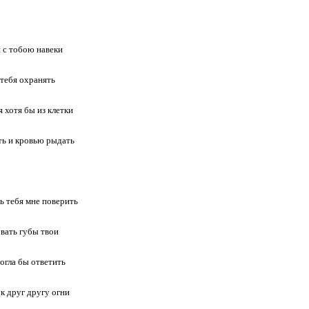
 с тобою навеки
тебя охранять
 хотя бы из клетки
ть и кровью рыдать
ь тебя мне поверить
вать губы твои
огла бы ответить
к друг другу огни