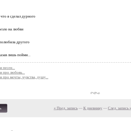
 что я сделал дурного
везло на любви
полюбила другого
казав лишь пойми...
и песен...
хи про любовь...
хи про мечты, чувства, душу...
« Пред. запись
—
К дневнику
—
След. запись 
ь