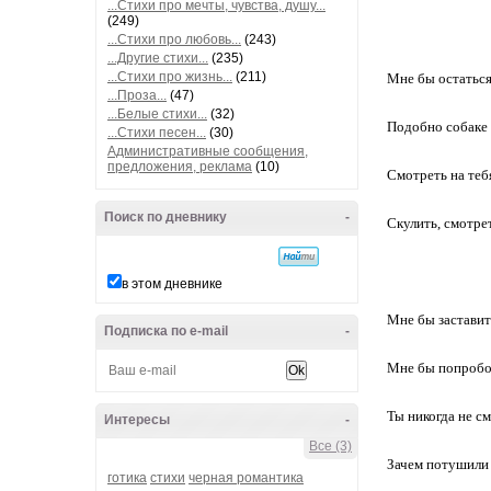
...Стихи про мечты, чувства, душу...
(249)
...Стихи про любовь...
(243)
...Другие стихи...
(235)
...Стихи про жизнь...
(211)
Мне бы остаться
...Проза...
(47)
...Белые стихи...
(32)
Подобно собаке 
...Стихи песен...
(30)
Административные сообщения,
предложения, реклама
(10)
Смотреть на тебя
Поиск по дневнику
-
Скулить, смотре
в этом дневнике
Мне бы заставит
Подписка по e-mail
-
Мне бы попробо
Ты никогда не см
Интересы
-
Все (3)
Зачем потушили 
готика
стихи
черная романтика