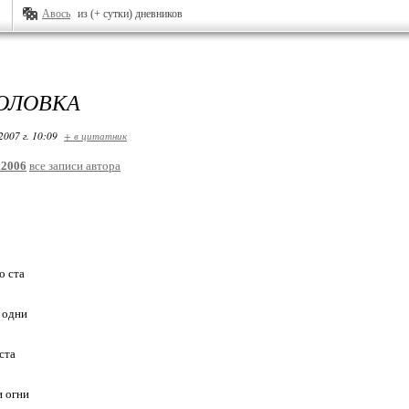
Авось
из (+ сутки) дневников
ГОЛОВКА
2007 г. 10:09
+ в цитатник
l2006
все записи автора
о ста
 одни
ста
и огни