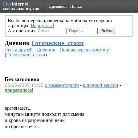
Live
Internet
Дневники
Личка
мобильная версия
Вы были перенаправлены на мобильную версию
страницы.
Вернуться!
Авторизация
Дневник
Готические_стихи
Лента друзей
-
Дневник
-
Полная версия
seamny
(
Готические_стихи
)
Без заголовка
25-05-2007 11:35
к комментариям
-
к полной версии
-
понравилось!
время идет...
минута к минуте подходит для смены,
и кровь из разрезанной вены
по бритве течёт...