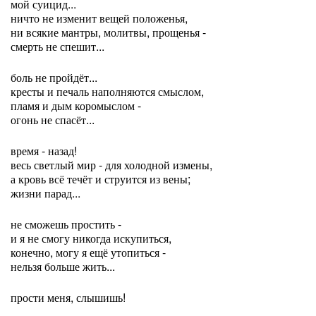
мой суицид...
ничто не изменит вещей положенья,
ни всякие мантры, молитвы, прощенья -
смерть не спешит...
боль не пройдёт...
кресты и печаль наполняются смыслом,
пламя и дым коромыслом -
огонь не спасёт...
время - назад!
весь светлый мир - для холодной измены,
а кровь всё течёт и струится из вены;
жизни парад...
не сможешь простить -
и я не смогу никогда искупиться,
конечно, могу я ещё утопиться -
нельзя больше жить...
прости меня, слышишь!