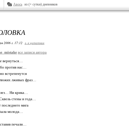
Авось
из (+ сутки) дневников
ГОЛОВКА
ря 2006 г. 17:12
+ в цитатник
se_mistake
все записи автора
е вернуться…
небо против нас…
но встрепенутся
клюжих лживых фраз…
слез… Ни крика…
квозь стены и года…
т последнего мига
 была молода…
ставив печали…