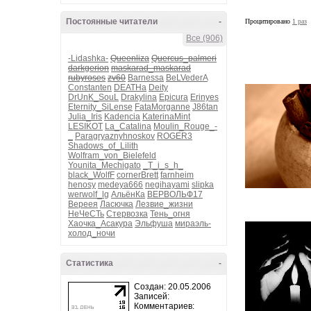
Постоянные читатели
-
Процитировано
1 раз
Все (906)
-Lidashka-
Queenliza
Quercus_palmeri
darkgerion
maskarad_maskarad
rubyroses
zv60
Barnessa
BeLVederA
Constanten
DEATHa
Deity
DrUnK_SouL
Drakylina
Epicura
Erinyes
Eternity_SiLense
FataMorganne
J86tan
Julia_Iris
Kadencia
KaterinaMint
LESIKOT
La_Catalina
Moulin_Rouge_-
_
Paragryaznyhnoskov
ROGER3
Shadows_of_Lilith
Wolfram_von_Bielefeld
Younita_Mechigato
_T_i_s_h_
black_WolfF
cornerBrett
farnheim
henosy
medeya666
negihayami
slipka
werwolf_lg
АльёнКа
ВЕРВОЛЬФ17
Вереея
Ласючка
Лезвие_жизни
НеЧеСТь
Стервозка
Тень_огня
Хаочка_Асакура
Эльфуша
мираэль-
холод_ночи
Статистика
-
Создан: 20.05.2006
Записей:
Комментариев: