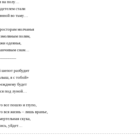
и на полу…
идетелем стали
инной во тьму…
росторам молчанья
езмолвным полям,
жи одеянья,
манчивым снам…
________
 шепот разбудит
лыш, я с тобой»
режднему будет
ься под луной…
о все пошло и глупо,
о вся жизнь – лишь вранье,
мертельная скука,
шись, уйдет…