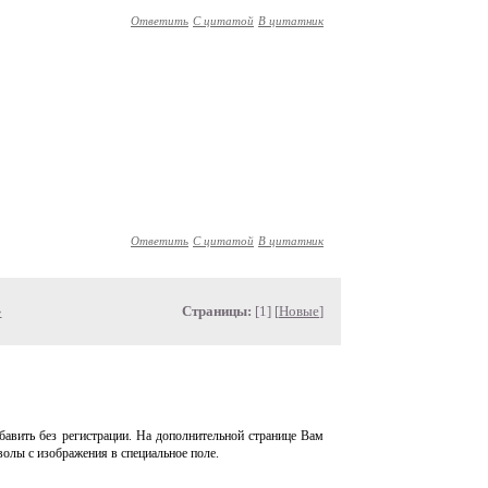
Ответить
С цитатой
В цитатник
Ответить
С цитатой
В цитатник
»
Страницы:
[1] [
Новые
]
авить без регистрации. На дополнительной странице Вам
волы с изображения в специальное поле.