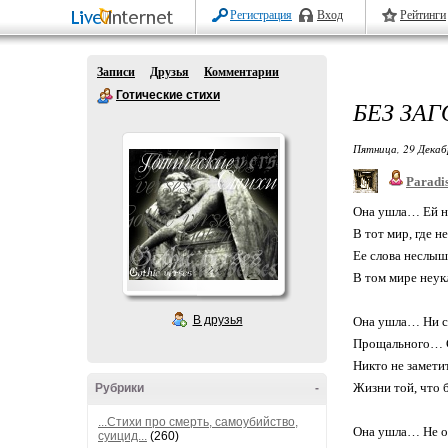
Регистрация
Вход
Рейтинги
Записи
Друзья
Комментарии
Готические стихи
БЕЗ ЗА
Пятница, 29 Декаб
Paradi
Она ушла… Ей н
В тот мир, где 
Ее слова неслыш
В том мире неу
В друзья
Она ушла… Ни 
Прощального… С
Никто не замети
Жизни той, что
Рубрики
-
...Стихи про смерть, самоубийство,
Она ушла… Не о
суицид...
(260)