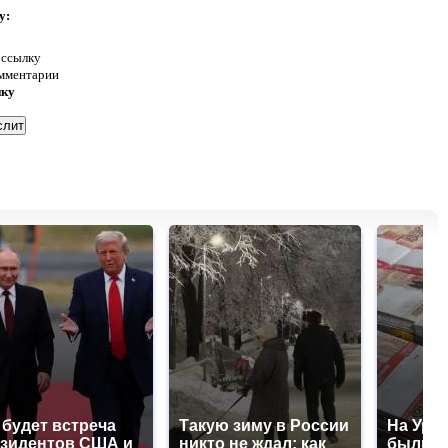
у:
 ссылку
омментарии
нку
 будет встреча
Такую зиму в России
На Урал
зидентов США и
никто не ждал: как
были у