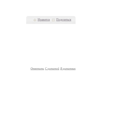
Нравится
Поделиться
Ответить
С цитатой
В цитатник