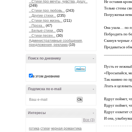
...Стихи про мечты, чувства, душу...
Не оставив кров
(249)
Только стены св
...Стихи про любовь...
(243)
Погруженья нев
...Другие стихи...
(235)
...Стихи про жизнь...
(211)
...Проза...
(47)
Она ушла… по п
...Белые стихи...
(32)
Побродить по б
...Стихи песен...
(30)
Скинув черные л
Административные сообщения,
предложения, реклама
(10)
Предаваться об
_____________
Поиск по дневнику
-
Пусть ее нежный
«Просыпайся, ма
в этом дневнике
Так наивно по п
Лгать и целоват
Подписка по e-mail
-
Вдруг поймет, чт
Вдруг поймет, чт
Вдруг охватит с
Интересы
-
И она, улыбнув
Все (3)
готика
стихи
черная романтика