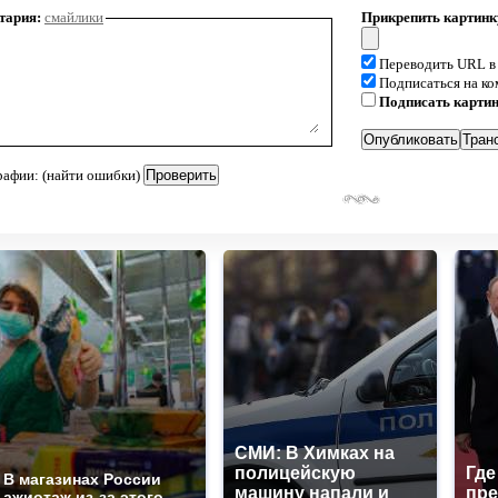
тария:
смайлики
Прикрепить картинк
Переводить URL в
Подписаться на к
Подписать карти
рафии: (найти ошибки)
СМИ: В Химках на
полицейскую
Где
В магазинах России
машину напали и
пре
ажиотаж из-за этого