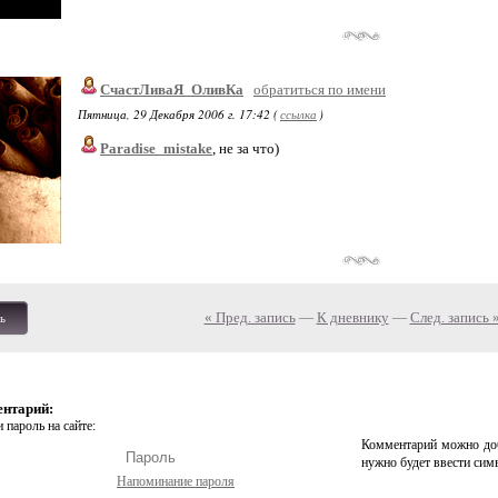
СчастЛиваЯ_ОливКа
обратиться по имени
Пятница, 29 Декабря 2006 г. 17:42 (
ссылка
)
Paradise_mistake
, не за что)
« Пред. запись
—
К дневнику
—
След. запись 
ь
ентарий:
 пароль на сайте:
Комментарий можно доб
нужно будет ввести сим
Напоминание пароля