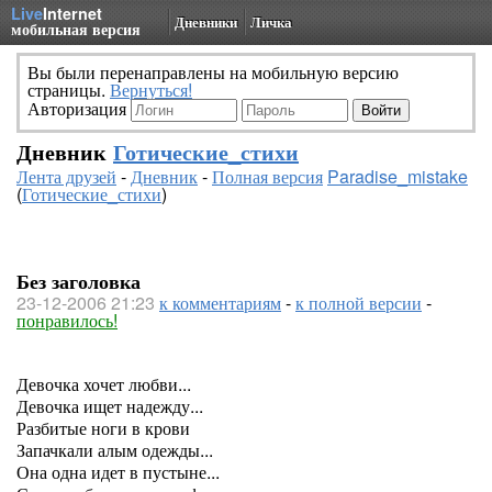
Live
Internet
Дневники
Личка
мобильная версия
Вы были перенаправлены на мобильную версию
страницы.
Вернуться!
Авторизация
Дневник
Готические_стихи
Лента друзей
-
Дневник
-
Полная версия
Paradise_mistake
(
Готические_стихи
)
Без заголовка
23-12-2006 21:23
к комментариям
-
к полной версии
-
понравилось!
Девочка хочет любви...
Девочка ищет надежду...
Разбитые ноги в крови
Запачкали алым одежды...
Она одна идет в пустыне...