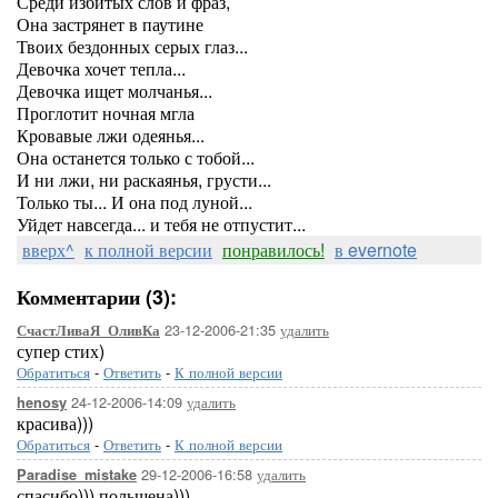
Среди избитых слов и фраз,
Она застрянет в паутине
Твоих бездонных серых глаз...
Девочка хочет тепла...
Девочка ищет молчанья...
Проглотит ночная мгла
Кровавые лжи одеянья...
Она останется только с тобой...
И ни лжи, ни раскаянья, грусти...
Только ты... И она под луной...
Уйдет навсегда... и тебя не отпустит...
вверх^
к полной версии
понравилось!
в evernote
Комментарии (3):
23-12-2006-21:35
удалить
СчастЛиваЯ_ОливКа
супер стих)
Обратиться
-
Ответить
-
К полной версии
24-12-2006-14:09
удалить
henosy
красива)))
Обратиться
-
Ответить
-
К полной версии
29-12-2006-16:58
удалить
Paradise_mistake
спасибо))) польщена)))