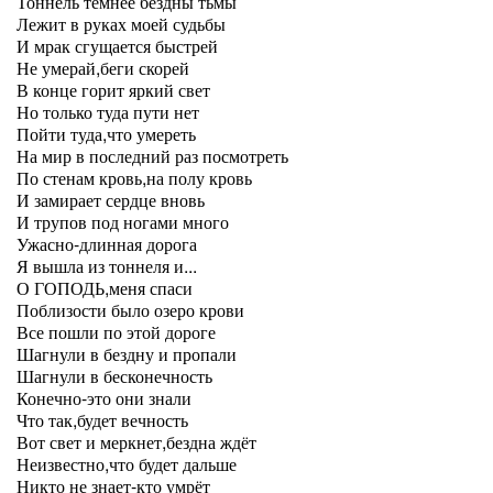
Тоннель темнее бездны тьмы
Лежит в руках моей судьбы
И мрак сгущается быстрей
Не умерай,беги скорей
В конце горит яркий свет
Но только туда пути нет
Пойти туда,что умереть
На мир в последний раз посмотреть
По стенам кровь,на полу кровь
И замирает сердце вновь
И трупов под ногами много
Ужасно-длинная дорога
Я вышла из тоннеля и...
О ГОПОДЬ,меня спаси
Поблизости было озеро крови
Все пошли по этой дороге
Шагнули в бездну и пропали
Шагнули в бесконечность
Конечно-это они знали
Что так,будет вечность
Вот свет и меркнет,бездна ждёт
Неизвестно,что будет дальше
Никто не знает-кто умрёт