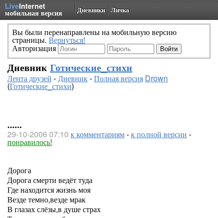
Live
Internet
Дневники
Личка
мобильная версия
Вы были перенаправлены на мобильную версию
страницы.
Вернуться!
Авторизация
Дневник
Готические_стихи
Лента друзей
-
Дневник
-
Полная версия
Drown
(
Готические_стихи
)
......
29-10-2006 07:10
к комментариям
-
к полной версии
-
понравилось!
Дорога
Дорога смерти ведёт туда
Где находится жизнь моя
Везде темно,везде мрак
В глазах слёзы,в душе страх