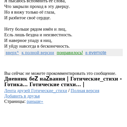
Я пысаюсь вспомнить её слова,
Что закрыли проход в эту дверцу.
Но я вижу только её глаза,
И разбитое своё сердце.
Нету больше рядом имён и лиц,
Есль лишь бездна и неизвестность.
И наверное упаду я ниц,
И уйду навсегда в бесконечность.
вверх^
к полной версии
понравилось!
в evernote
Вы сейчас не можете прокомментировать это сообщение.
Дневник беZ наZвания | Готические_стихи -
Готика... Готические стихи... |
Лента друзей Готические_стихи
/
Полная версия
Добавить в друзья
Страницы:
раньше»