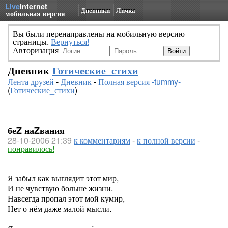
Live
Internet
Дневники
Личка
мобильная версия
Вы были перенаправлены на мобильную версию
страницы.
Вернуться!
Авторизация
Дневник
Готические_стихи
Лента друзей
-
Дневник
-
Полная версия
-tummy-
(
Готические_стихи
)
беZ наZвания
28-10-2006 21:39
к комментариям
-
к полной версии
-
понравилось!
Я забыл как выглядит этот мир,
И не чувствую больше жизни.
Навсегда пропал этот мой кумир,
Нет о нём даже малой мысли.