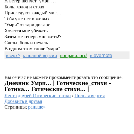
А ветер шепчет “умри”…
Боль, холод и страх
Приследуют каждый миг…
Тебя уже нет в живых…
“Умри” от зари до зари…
Хочется мне убежать…
Зачем же теперь мне жить!?
Слезы, боль и печаль
В одном этом слове “умри”…
вверх^
к полной версии
понравилось!
в evernote
Вы сейчас не можете прокомментировать это сообщение.
Дневник Умри... | Готические_стихи -
Готика... Готические стихи... |
Лента друзей Готические_стихи
/
Полная версия
Добавить в друзья
Страницы:
раньше»