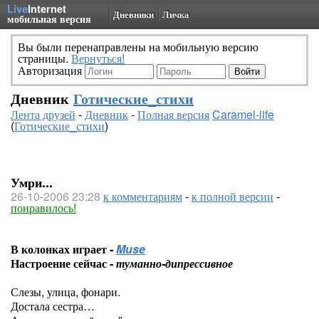
Live
Internet
Дневники
Личка
мобильная версия
Вы были перенаправлены на мобильную версию
страницы.
Вернуться!
Авторизация
Дневник
Готические_стихи
Лента друзей
-
Дневник
-
Полная версия
Caramel-life
(
Готические_стихи
)
Умри...
26-10-2006 23:28
к комментариям
-
к полной версии
-
понравилось!
В колонках играет -
Muse
Настроение сейчас -
туманно-дипрессивное
Слезы, улица, фонари.
Достала сестра…