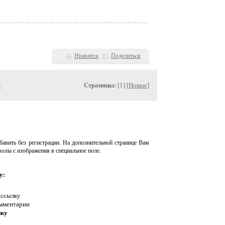
Нравится
Поделиться
»
Страницы:
[1] [
Новые
]
авить без регистрации. На дополнительной странице Вам
волы с изображения в специальное поле.
у:
 ссылку
омментарии
нку