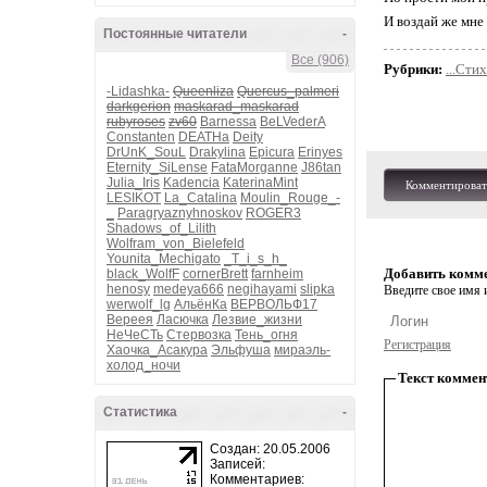
И воздай же мне
Постоянные читатели
-
Все (906)
Рубрики:
...Сти
-Lidashka-
Queenliza
Quercus_palmeri
darkgerion
maskarad_maskarad
rubyroses
zv60
Barnessa
BeLVederA
Constanten
DEATHa
Deity
DrUnK_SouL
Drakylina
Epicura
Erinyes
Eternity_SiLense
FataMorganne
J86tan
Julia_Iris
Kadencia
KaterinaMint
Комментироват
LESIKOT
La_Catalina
Moulin_Rouge_-
_
Paragryaznyhnoskov
ROGER3
Shadows_of_Lilith
Wolfram_von_Bielefeld
Younita_Mechigato
_T_i_s_h_
Добавить комм
black_WolfF
cornerBrett
farnheim
henosy
medeya666
negihayami
slipka
Введите свое имя и
werwolf_lg
АльёнКа
ВЕРВОЛЬФ17
Вереея
Ласючка
Лезвие_жизни
НеЧеСТь
Стервозка
Тень_огня
Регистрация
Хаочка_Асакура
Эльфуша
мираэль-
холод_ночи
Текст коммен
Статистика
-
Создан: 20.05.2006
Записей:
Комментариев: