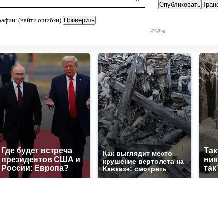
рафии: (найти ошибки)
Где будет встреча
Так
Как выглядит место
президентов США и
ник
крушение вертолета на
России: Европа?
так
Кавказе: смотреть