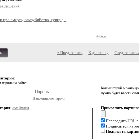
 за лишения.
хи про смерть, самоубийство, суицид...
« Пред. запись
—
К дневнику
—
След. запись 
ь
ентарий:
 пароль на сайте:
Комментарий можно доб
нужно будет ввести сим
Напоминание пароля
тария:
смайлики
Прикрепить картинк
Переводить URL в
Подписаться на к
Подписать карти