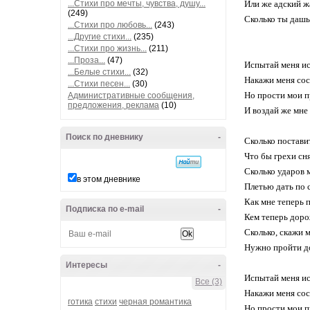
...Стихи про мечты, чувства, душу...
Или же адский ж
(249)
Сколько ты дашь
...Стихи про любовь...
(243)
...Другие стихи...
(235)
...Стихи про жизнь...
(211)
...Проза...
(47)
Испытай меня и
...Белые стихи...
(32)
Накажи меня сос
...Стихи песен...
(30)
Но прости мои 
Административные сообщения,
предложения, реклама
(10)
И воздай же мне
Поиск по дневнику
-
Сколько поставит
Что бы грехи сня
Сколько ударов 
в этом дневнике
Плетью дать по 
Как мне теперь 
Подписка по e-mail
-
Кем теперь дор
Сколько, скажи м
Нужно пройти д
Интересы
-
Испытай меня и
Все (3)
Накажи меня сос
готика
стихи
черная романтика
Но прости мои 