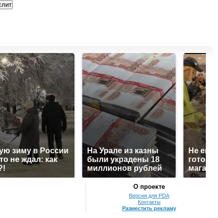
ую зиму в России
На Урале из казны
Не ешьт
то не ждал: как
были украдены 18
готовую
?!
миллионов рублей
магазин
О проекте
Версия для PDA
Контакты
Разместить рекламу