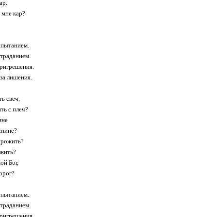
ар.
 мне кар?
спытанием.
траданием.
пригрешения.
 за лишения.
ь свеч,
ть с плеч?
мне
спине?
прожить?
ожить?
ой Бог,
орог?
спытанием.
траданием.
пригрешения.