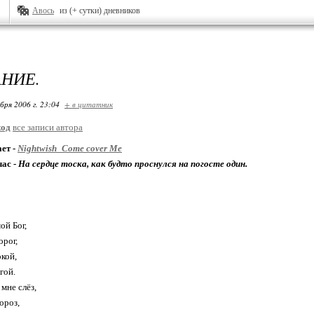
Авось
из (+ сутки) дневников
НИЕ.
бря 2006 г. 23:04
+ в цитатник
ход
все записи автора
ет -
Nightwish_Come cover Me
час -
На сердце тоска, как будто проснулся на погосте один.
ой Бог,
рог,
окой,
гой.
мне слёз,
ороз,