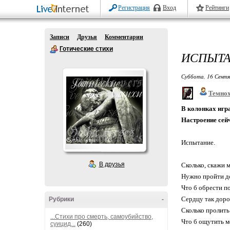
Регистрация
Вход
Рейтинги
Записи
Друзья
Комментарии
Готические стихи
ИСПЫТА
Суббота, 16 Сентя
Темно
В колонках игра
Настроение сей
Испытание.
В друзья
Сколько, скажи м
Нужно пройти до
Что б обрести п
Сердцу так доро
Рубрики
-
Сколько пролить 
...Стихи про смерть, самоубийство,
Что б ощутить м
суицид...
(260)