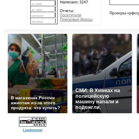
Написано: 3247
Отчеты:
Проверка орфог
Посетители
Поисковые фразы
СМИ: В Химках на
полицейскую
В магазинах России
машину напали и
ажиотаж из-за этого
подожгли.
продукта: что купить?
LiveInternet