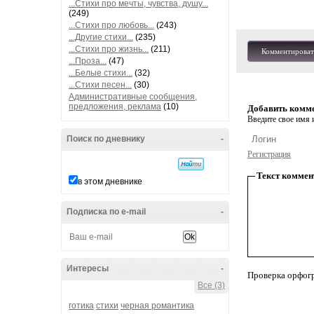
...Стихи про мечты, чувства, душу...
(249)
...Стихи про любовь...
(243)
...Другие стихи...
(235)
...Стихи про жизнь...
(211)
Комментироват
...Проза...
(47)
...Белые стихи...
(32)
...Стихи песен...
(30)
Административные сообщения,
предложения, реклама
(10)
Добавить комм
Введите свое имя и
Поиск по дневнику
-
Регистрация
Текст коммен
в этом дневнике
Подписка по e-mail
-
Интересы
-
Проверка орфог
Все (3)
готика
стихи
черная романтика