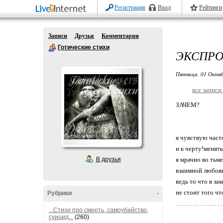
Регистрация
Вход
Рейтинги
Записи
Друзья
Комментарии
Готические стихи
ЭКСПР
Пятница, 01 Октяб
все записи
ЗАЧЕМ?
я чувствую част
и к черту!менять
В друзья
я мрачно во тьм
взаимной любовь
ведь то что в за
не стоит того чт
Рубрики
-
...Стихи про смерть, самоубийство,
суицид...
(260)