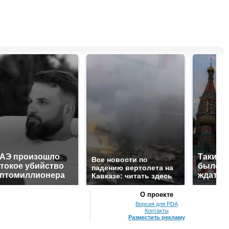
ОАЭ произошло
Таких 
Все новости по
токое убийство
было с 
падению вертолета на
иптомиллионера
ждать 
Кавказе: читать здесь
О проекте
Версия для PDA
Контакты
Разместить рекламу