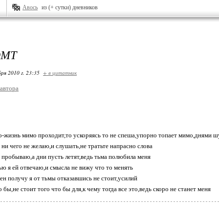
Авось
из (+ сутки) дневников
ОМТ
ря 2010 г. 23:35
+ в цитатник
 автора
о-жизнь мимо проходит,то ускоряясь то не спеша,упорно топает мимо,днями 
 ни чего не желаю,и слушать,не тратьте напрасно слова
е пробываю,а дни пусть летят,ведь тьма полюбила меня
ю я ей отвечаю,и смысла не вижу что то менять
мен получу я от тьмы отказавшись не стоит,усилий
о бы,не стоит того что бы для,к чему тогда все это,ведь скоро не станет меня