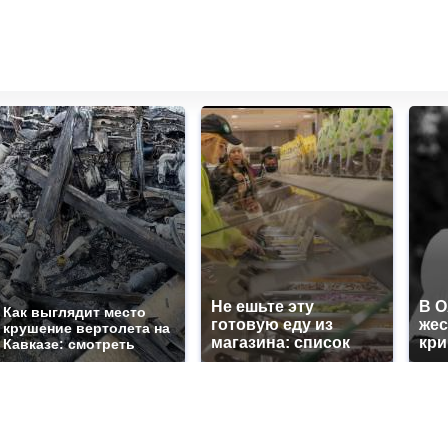
Не ешьте эту
В 
Как выглядит место
готовую еду из
жес
крушение вертолета на
магазина: список
кр
Кавказе: смотреть