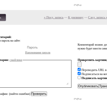
« Пред. запись
—
К дневнику
—
След. запись 
ь
ентарий:
 пароль на сайте:
Комментарий можно доб
нужно будет ввести сим
Напоминание пароля
тария:
смайлики
Прикрепить картинк
Переводить URL в
Подписаться на к
Подписать карти
рафии: (найти ошибки)