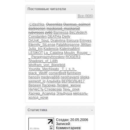
Постоянные читатели
-
Все (906)
-Lidashka-
Queenliza
Quercus_palmeri
darkgerion
maskarad_maskarad
rubyroses
zv60
Barnessa
BeLVederA
Constanten
DEATHa
Deity
DrUnK_SouL
Drakylina
Epicura
Erinyes
Eternity_SiLense
FataMorganne
J86tan
Julia_Iris
Kadencia
KaterinaMint
LESIKOT
La_Catalina
Moulin_Rouge_-
_
Paragryaznyhnoskov
ROGER3
Shadows_of_Lilith
Wolfram_von_Bielefeld
Younita_Mechigato
_T_i_s_h_
black_WolfF
cornerBrett
farnheim
henosy
medeya666
negihayami
slipka
werwolf_lg
АльёнКа
ВЕРВОЛЬФ17
Вереея
Ласючка
Лезвие_жизни
НеЧеСТь
Стервозка
Тень_огня
Хаочка_Асакура
Эльфуша
мираэль-
холод_ночи
Статистика
-
Создан: 20.05.2006
Записей:
Комментариев: