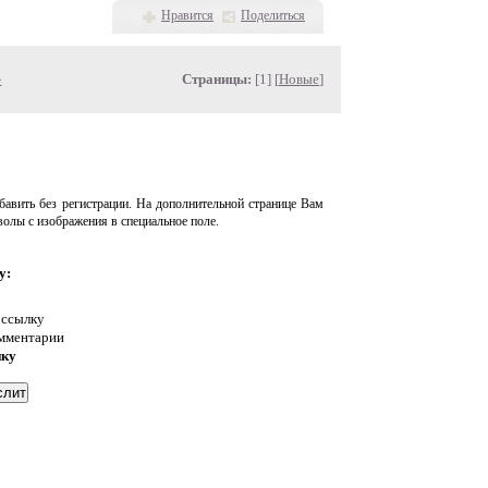
Нравится
Поделиться
»
Страницы:
[1] [
Новые
]
авить без регистрации. На дополнительной странице Вам
волы с изображения в специальное поле.
у:
 ссылку
омментарии
нку