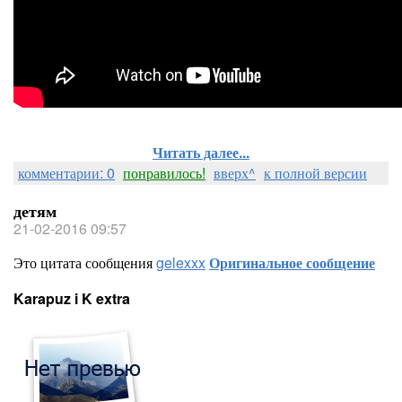
Читать далее...
комментарии: 0
понравилось!
вверх^
к полной версии
детям
21-02-2016 09:57
Это цитата сообщения
gelexxx
Оригинальное сообщение
Karapuz i K extra