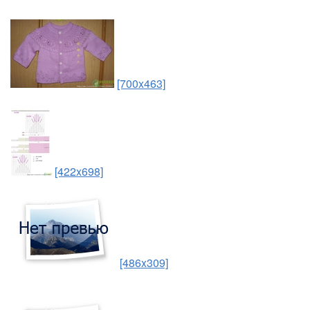
[700x463]
[422x698]
[486x309]