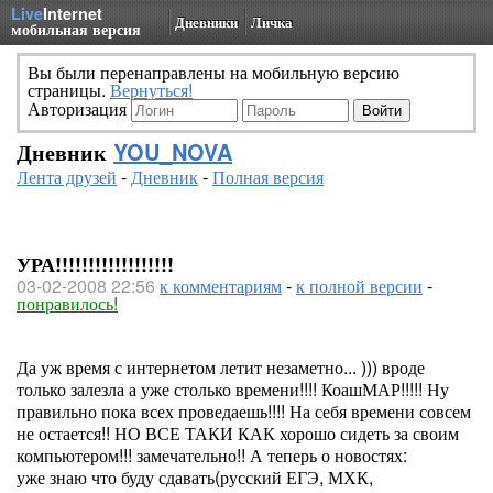
Live
Internet
Дневники
Личка
мобильная версия
Вы были перенаправлены на мобильную версию
страницы.
Вернуться!
Авторизация
Дневник
YOU_NOVA
Лента друзей
-
Дневник
-
Полная версия
УРА!!!!!!!!!!!!!!!!!!
03-02-2008 22:56
к комментариям
-
к полной версии
-
понравилось!
Да уж время с интернетом летит незаметно... ))) вроде
только залезла а уже столько времени!!!! КоашМАР!!!!! Ну
правильно пока всех проведаешь!!!! На себя времени совсем
не остается!! НО ВСЕ ТАКИ КАК хорошо сидеть за своим
компьютером!!! замечательно!! А теперь о новостях:
уже знаю что буду сдавать(русский ЕГЭ, МХК,