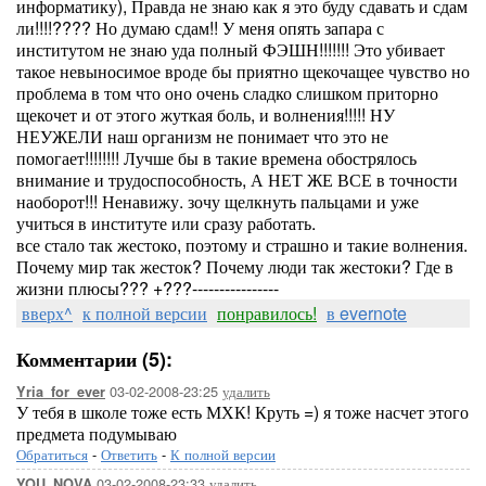
информатику), Правда не знаю как я это буду сдавать и сдам
ли!!!!???? Но думаю сдам!! У меня опять запара с
институтом не знаю уда полный ФЭШН!!!!!!! Это убивает
такое невыносимое вроде бы приятно щекочащее чувство но
проблема в том что оно очень сладко слишком приторно
щекочет и от этого жуткая боль, и волнения!!!!! НУ
НЕУЖЕЛИ наш организм не понимает что это не
помогает!!!!!!!! Лучше бы в такие времена обострялось
внимание и трудоспособность, А НЕТ ЖЕ ВСЕ в точности
наоборот!!! Ненавижу. зочу щелкнуть пальцами и уже
учиться в институте или сразу работать.
все стало так жестоко, поэтому и страшно и такие волнения.
Почему мир так жесток? Почему люди так жестоки? Где в
жизни плюсы??? +???----------------
вверх^
к полной версии
понравилось!
в evernote
Комментарии (5):
03-02-2008-23:25
удалить
Yria_for_ever
У тебя в школе тоже есть МХК! Круть =) я тоже насчет этого
предмета подумываю
Обратиться
-
Ответить
-
К полной версии
03-02-2008-23:33
удалить
YOU_NOVA