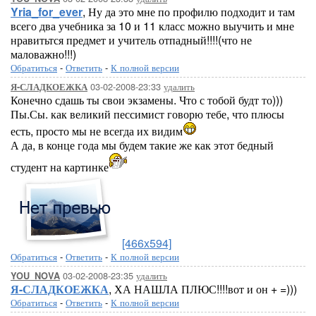
Yria_for_ever
, Ну да это мне по профилю подходит и там
всего два учебника за 10 и 11 класс можно выучить и мне
нравитьтся предмет и учитель отпадный!!!!(что не
маловажно!!!)
Обратиться
-
Ответить
-
К полной версии
03-02-2008-23:33
удалить
Я-СЛАДКОЕЖКА
Конечно сдашь ты свои экзамены. Что с тобой будт то)))
Пы.Сы. как великий пессимист говорю тебе, что плюсы
есть, просто мы не всегда их видим
А да, в конце года мы будем такие же как этот бедный
студент на картинке
[466x594]
Обратиться
-
Ответить
-
К полной версии
03-02-2008-23:35
удалить
YOU_NOVA
Я-СЛАДКОЕЖКА
, ХА НАШЛА ПЛЮС!!!!вот и он + =)))
Обратиться
-
Ответить
-
К полной версии