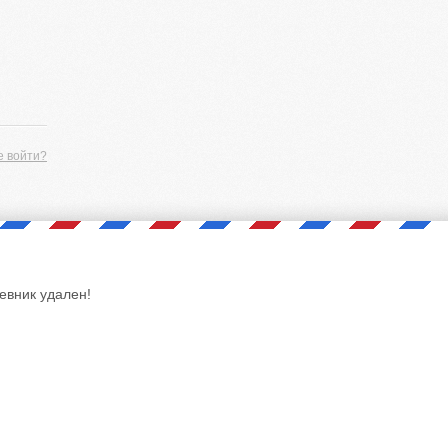
е войти?
евник удален!