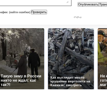
рафии: (найти ошибки)
Такую зиму в России
Не 
Как выглядит место
никто не ждал: как
гот
крушение вертолета на
так?!
маг
Кавказе: смотреть