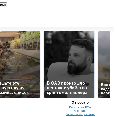
ешьте эту
В ОАЭ произошло
Все нов
овую еду из
жестокое убийство
падению
азина: список
криптомиллионера
Кавказе:
О проекте
Версия для PDA
Контакты
Разместить рекламу