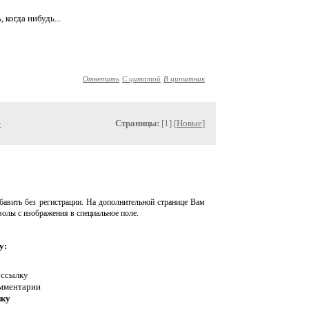
когда нибудь...
Ответить
С цитатой
В цитатник
»
Страницы:
[1] [
Новые
]
авить без регистрации. На дополнительной странице Вам
волы с изображения в специальное поле.
у:
 ссылку
омментарии
нку