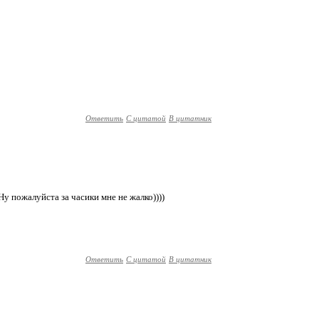
Ответить
С цитатой
В цитатник
Ну пожалуйста за часики мне не жалко))))
Ответить
С цитатой
В цитатник