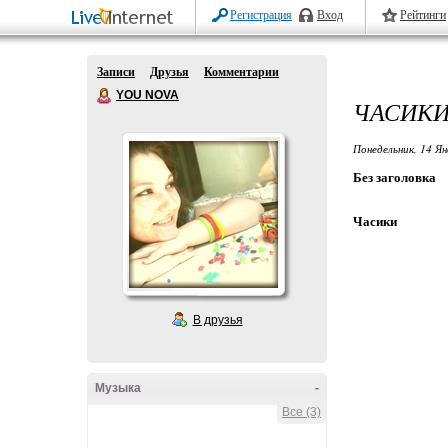
Регистрация
Вход
Рейтинги
Записи
Друзья
Комментарии
YOU NOVA
ЧАСИК
Понедельник, 14 Ян
Без заголовка
Часики
В друзья
Музыка
-
Все (3)