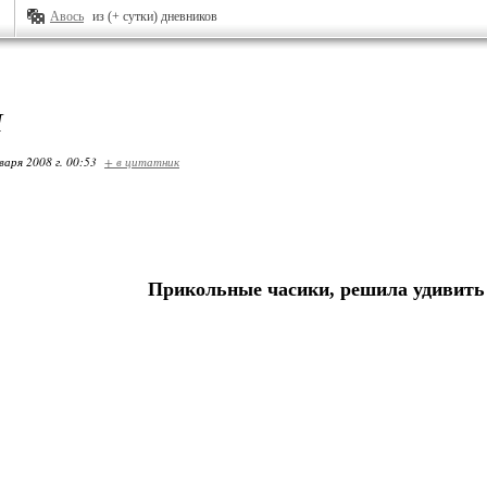
Авось
из (+ сутки) дневников
И
варя 2008 г. 00:53
+ в цитатник
Прикольные часики, решила удивить 