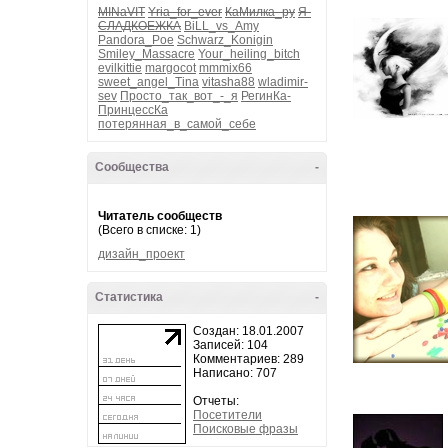
MINaVIT
Yria_for_ever
КаМилка_ру
Я-
СЛАДКОЕЖКА
BiLL_vs_Amy
Pandora_Poe
Schwarz_Konigin
Smiley_Massacre
Your_heiling_bitch
evilkittie
margocot
mmmix66
sweet_angel_Tina
vitasha88
wladimir-
sev
Просто_так_вот_-_я
РегинКа-
ПринцессКа
потерянная_в_самой_себе
Сообщества
-
Читатель сообществ
(Всего в списке: 1)
дизайн_проект
Статистика
-
Создан: 18.01.2007
Записей: 104
Комментариев: 289
Написано: 707
Отчеты:
Посетители
Поисковые фразы