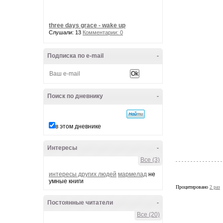
three days grace - wake up
Слушали: 13
Комментарии: 0
Подписка по e-mail
-
Поиск по дневнику
-
в этом дневнике
Интересы
-
Все (3)
интересы других людей
мармелад
не
умные книги
Процитировано
2 раз
Постоянные читатели
-
Все (20)