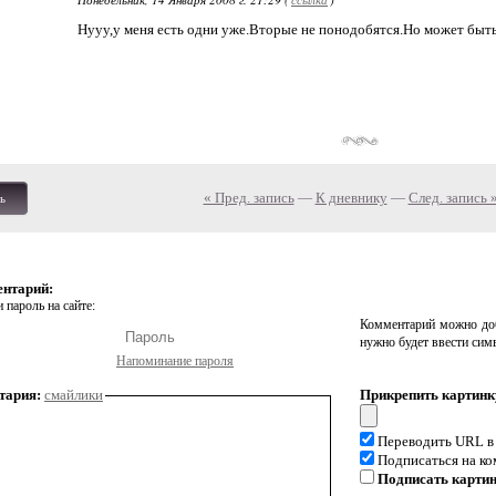
Нууу,у меня есть одни уже.Вторые не понодобятся.Но может быть, 
« Пред. запись
—
К дневнику
—
След. запись 
ь
ентарий:
 пароль на сайте:
Комментарий можно доб
нужно будет ввести сим
Напоминание пароля
тария:
смайлики
Прикрепить картинк
Переводить URL в
Подписаться на к
Подписать карти