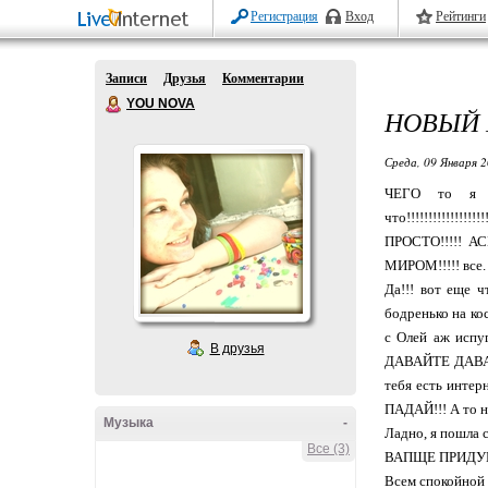
Регистрация
Вход
Рейтинги
Записи
Друзья
Комментарии
YOU NOVA
НОВЫЙ 
Среда, 09 Января 2
ЧЕГО то я т
что!!!!!!!!!!!!!!
ПРОСТО!!!!!
МИРОМ!!!!! все. 
Да!!! вот еще ч
бодренько на кос
с Олей аж испу
В друзья
ДАВАЙТЕ ДАВАЙТЕ
тебя есть инте
ПАДАЙ!!! А то н
Музыка
-
Ладно, я пошл
Все (3)
ВАПЩЕ ПРИДУМ
Всем спокойной 