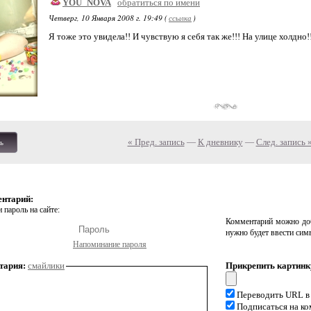
YOU_NOVA
обратиться по имени
Четверг, 10 Января 2008 г. 19:49 (
ссылка
)
Я тоже это увидела!! И чувствую я себя так же!!! На улице холдн
« Пред. запись
—
К дневнику
—
След. запись 
ь
ентарий:
 пароль на сайте:
Комментарий можно доб
нужно будет ввести сим
Напоминание пароля
тария:
смайлики
Прикрепить картинк
Переводить URL в
Подписаться на к