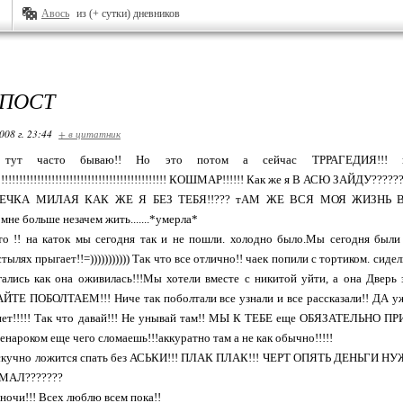
Авось
из (+ сутки) дневников
ПОСТ
008 г. 23:44
+ в цитатник
ут часто бываю!! Но это потом а сейчас ТРРАГЕДИЯ!!! ко
!!!!!!!!!!!!!!!!!!!!!!!!!!!!!!!!!!!!!!!!!!!!!!!!!!! КОШМАР!!!!!! Как же я В АСЮ ЗА
 АСЕЧКА МИЛАЯ КАК ЖЕ Я БЕЗ ТЕБЯ!!??? тАМ ЖЕ ВСЯ МОЯ ЖИЗН
мне больше незачем жить.......*умерла*
то !! на каток мы сегодня так и не пошли. холодно было.Мы сегодня были
тылях прыгает!!=))))))))))) Так что все отлично!! чаек попили с тортиком. си
гались как она оживилась!!!Мы хотели вместе с никитой уйти, а она Две
 ПОБОЛТАЕМ!!! Ниче так поболтали все узнали и все рассказали!! ДА уж...
рнет!!!!! Так что давай!!! Не унывай там!! МЫ К ТЕБЕ еще ОБЯЗАТЕЛЬНО
енароком еще чего сломаешь!!!аккуратно там а не как обычно!!!!!
а скучно ложится спать без АСЬКИ!!! ПЛАК ПЛАК!!! ЧЕРТ ОПЯТЬ ДЕНЬГИ
АЛ???????
ночи!!! Всех люблю всем пока!!