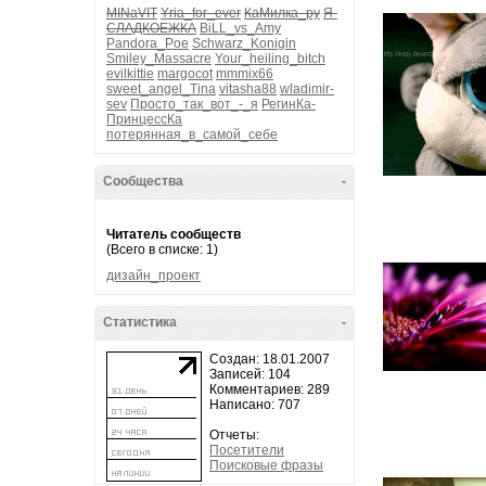
MINaVIT
Yria_for_ever
КаМилка_ру
Я-
СЛАДКОЕЖКА
BiLL_vs_Amy
Pandora_Poe
Schwarz_Konigin
Smiley_Massacre
Your_heiling_bitch
evilkittie
margocot
mmmix66
sweet_angel_Tina
vitasha88
wladimir-
sev
Просто_так_вот_-_я
РегинКа-
ПринцессКа
потерянная_в_самой_себе
Сообщества
-
Читатель сообществ
(Всего в списке: 1)
дизайн_проект
Статистика
-
Создан: 18.01.2007
Записей: 104
Комментариев: 289
Написано: 707
Отчеты:
Посетители
Поисковые фразы