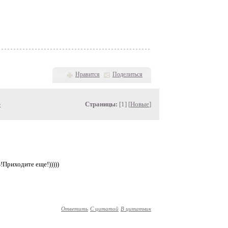
Нравится
Поделиться
»
Страницы:
[1] [
Новые
]
!Приходите еще!)))))
Ответить
С цитатой
В цитатник