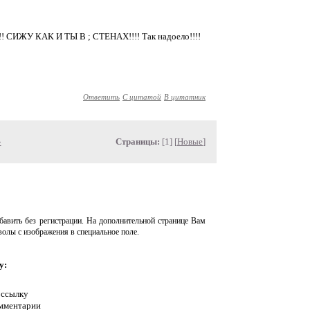
о!!! СИЖУ КАК И ТЫ В ; СТЕНАХ!!!! Так надоело!!!!
Ответить
С цитатой
В цитатник
»
Страницы:
[1] [
Новые
]
авить без регистрации. На дополнительной странице Вам
волы с изображения в специальное поле.
у:
 ссылку
омментарии