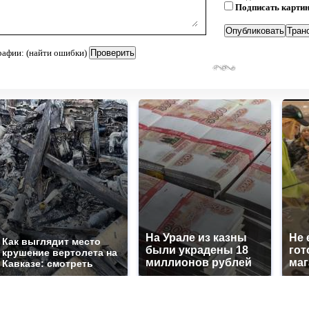
Подписать карти
рафии: (найти ошибки)
На Урале из казны
Не 
Как выглядит место
были украдены 18
гот
крушение вертолета на
миллионов рублей
маг
Кавказе: смотреть