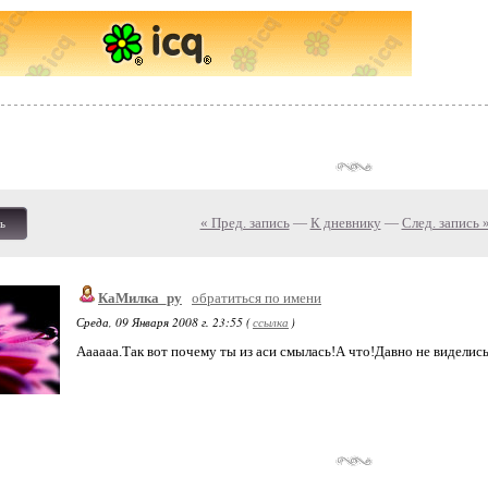
« Пред. запись
—
К дневнику
—
След. запись 
ь
КаМилка_ру
обратиться по имени
Среда, 09 Января 2008 г. 23:55 (
ссылка
)
Аааааа.Так вот почему ты из аси смылась!А что!Давно не виделись