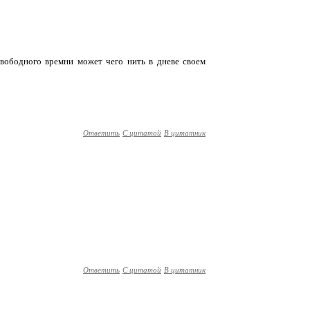
вободного времни может чего нить в дневе своем
Ответить
С цитатой
В цитатник
Ответить
С цитатой
В цитатник