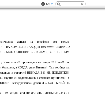
нчились деньги на телефоне вот только
ЙДУ???????!!!! нА КОМПЕ НЕ ЗАХОДИТ казел!!!!!!!! УМИРАЮ
Ь ВСЕ МОЕ ОБЩЕНИЕ С ЛЮДЬМИ, С ВНЕШНИМ
 у Камилочки!! прроведали ее милую!!! Ниче!! так
дели базарили, а КОГДА ушел Никита!!! Так вообще мы
рь закрыла и говорит! НИКУДА ВЫ НЕ ПОЙДЕТЕ!!!!
 скучно ей бедненькой в 4 стенах!! Ну ничего!! У
 ПРИДЕМ!!! Выздоравливай давай И С КОСТЫЛЕЙ НЕ
 НУЖНЫ!! ВЕЗДЕ ЭТИ ПРОТИВНЫЕ ДЕНЬГИ!! кТО ИХ