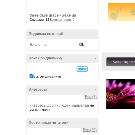
three days grace - wake up
Слушали: 13
Комментарии: 0
Подписка по e-mail
-
Поиск по дневнику
-
Комментироват
в этом дневнике
Интересы
-
Все (3)
интересы других людей
мармелад
не
умные книги
Постоянные читатели
-
Все (20)