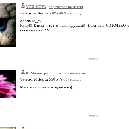
YOU_NOVA
обратиться по имени
Четверг, 10 Января 2008 г. 00:04 (
ссылка
)
КаМилка_ру
Нуну!!! Камил я вот о чем подумала!!! Пока есть СИТОЛЬКО с
попишешь а ?????
КаМилка_ру
обратиться по имени
Четверг, 10 Января 2008 г. 16:30 (
ссылка
)
Мы с тобой мыслим одинаково))))