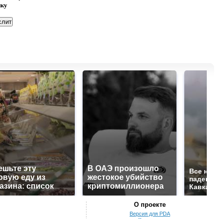
нку
ешьте эту
В ОАЭ произошло
Все нов
овую еду из
жестокое убийство
падению
азина: список
криптомиллионера
Кавказе:
О проекте
Версия для PDA